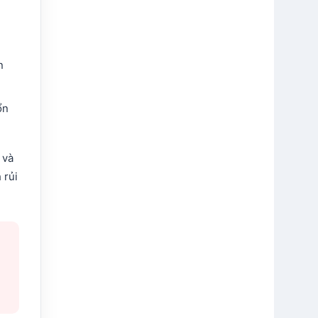
n
ổn
 và
 rủi