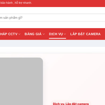
 hỗ trợ nhanh.
PHÁP CCTV
BẢNG GIÁ
DỊCH VỤ
LẮP ĐẶT CAMERA
Dịch vụ, Lắp đặt camera