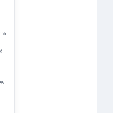
hình
hó
ạp,
y