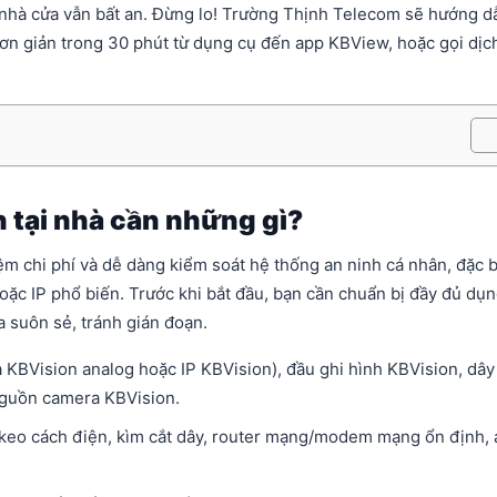
và nhà cửa vẫn bất an. Đừng lo! Trường Thịnh Telecom sẽ hướng d
p đơn giản trong 30 phút từ dụng cụ đến app KBView, hoặc gọi dịc
n tại nhà cần những gì?
iệm chi phí và dễ dàng kiểm soát hệ thống an ninh cá nhân, đặc b
oặc IP phổ biến. Trước khi bắt đầu, bạn cần chuẩn bị đầy đủ dụ
a suôn sẻ, tránh gián đoạn.​
KBVision analog hoặc IP KBVision), đầu ghi hình KBVision, dây 
nguồn camera KBVision.
g keo cách điện, kìm cắt dây, router mạng/modem mạng ổn định,