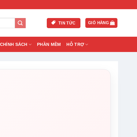
GIỎ HÀNG
TIN TỨC
CHÍNH SÁCH
PHẦN MỀM
HỖ TRỢ