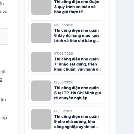
Thi công điện nhẹ Quận
ẫn
3 quy trình an toàn và
h vụ
báo giá thực tế
08/08/2026
Thi công điện nhẹ quận
6 đầy đủ hạng mục, quy
trình và tiêu chí báo giá
rõ ràng
07/08/2026
Thi công điện nhẹ quận
7: Khảo sát đúng, triển
khai chuẩn, vận hành ổn
iệt
định
ng
06/08/2026
Thi công điện nhẹ quận
8 tại TP. Hồ Chí Minh giá
rẻ chuyên nghiệp
tín
06/08/2026
Thi công điện nhẹ quận
 app
9 cho nhà xưởng, khu
công nghiệp uy tín tại
TP.HCM