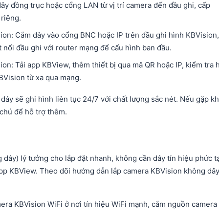
ây đồng trục hoặc cổng LAN từ vị trí camera đến đầu ghi, cấp
iêng.​
sion: Cắm dây vào cổng BNC hoặc IP trên đầu ghi hình KBVision,
 nối đầu ghi với router mạng để cấu hình ban đầu.​
ion: Tải app KBView, thêm thiết bị qua mã QR hoặc IP, kiểm tra 
Vision từ xa qua mạng.​
dây sẽ ghi hình liên tục 24/7 với chất lượng sắc nét. Nếu gặp k
chú để hỗ trợ thêm.
ây) lý tưởng cho lắp đặt nhanh, không cần dây tín hiệu phức t
 app KBView. Theo dõi hướng dẫn lắp camera KBVision không dâ
amera KBVision WiFi ở nơi tín hiệu WiFi mạnh, cắm nguồn camera