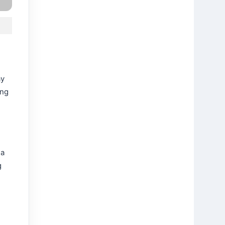
ây
àng
ua
g