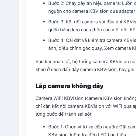
Bước 2: Chạy dây tín hiệu camera: Luồn d
nguồn cho camera KBVision qua adapter r
Bước 3: Kết nối camera với đầu ghi KBVi
quấn băng keo cách điện các mối nối. Kết
Bước 4: Cài đặt và kiểm tra camera KBVis
ảnh, điều chỉnh góc quay. Xem camera KB
Sau khi hoàn tất, hệ thống camera KBVision có 
khăn ở cách đấu dây camera KBVision, hãy ghi 
Lắp camera không dây
Camera WiFi KBVision (camera KBVision không d
chỉ cần kết nối camera KBVision với WiFi qua
từng bước để tránh sai sót.​​
Bước 1: Chọn vị trí và cấp nguồn: Đặt c
KBVision, kiểm tra đèn LED báo hiệu.​