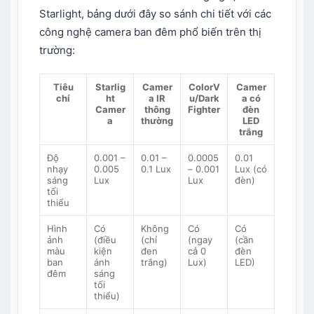
Starlight, bảng dưới đây so sánh chi tiết với các
công nghệ camera ban đêm phổ biến trên thị
trường:​
Tiêu
Starlig
Camer
ColorV
Camer
chí
ht
a IR
u/Dark
a có
Camer
thông
Fighter
đèn
a
thường
LED
trắng
Độ
0.001 –
0.01 –
0.0005
0.01
nhạy
0.005
0.1 Lux
– 0.001
Lux (có
sáng
Lux
Lux
đèn)
tối
thiểu
Hình
Có
Không
Có
Có
ảnh
(điều
(chỉ
(ngay
(cần
màu
kiện
đen
cả 0
đèn
ban
ánh
trắng)
Lux)
LED)
đêm
sáng
tối
thiểu)