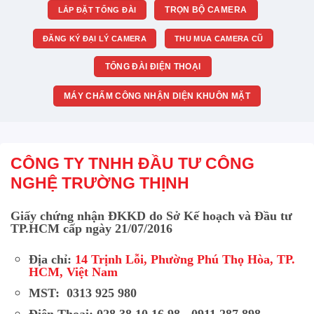
TRỌN BỘ CAMERA
LẮP ĐẶT TỔNG ĐÀI
ĐĂNG KÝ ĐẠI LÝ CAMERA
THU MUA CAMERA CŨ
TỔNG ĐÀI ĐIỆN THOẠI
MÁY CHẤM CÔNG NHẬN DIỆN KHUÔN MẶT
CÔNG TY TNHH ĐẦU TƯ CÔNG
NGHỆ TRƯỜNG THỊNH
Giấy chứng nhận ĐKKD do Sở Kế hoạch và Đầu tư
TP.HCM cấp ngày 21/07/2016
Địa chỉ:
14 Trịnh Lỗi, Phường Phú Thọ Hòa, TP.
HCM, Việt Nam
MST: 0313 925 980
Điện Thoại: 028 38 10 16 98 - 0911 287 898