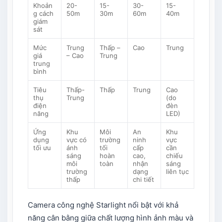
Khoản
20-
15-
30-
15-
g cách
50m
30m
60m
40m
giám
sát
Mức
Trung
Thấp –
Cao
Trung
giá
– Cao
Trung
trung
bình
Tiêu
Thấp-
Thấp
Trung
Cao
thụ
Trung
(do
điện
đèn
năng
LED)
Ứng
Khu
Môi
An
Khu
dụng
vực có
trường
ninh
vực
tối ưu
ánh
tối
cấp
cần
sáng
hoàn
cao,
chiếu
môi
toàn
nhận
sáng
trường
dạng
liên tục
thấp
chi tiết
Camera công nghệ Starlight nổi bật với khả
năng cân bằng giữa chất lượng hình ảnh màu và