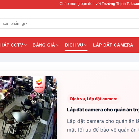
Chào mừng bạn đến với
Trường Thịnh Telecom
– Chuyên cung
PHÁP CCTV
BẢNG GIÁ
DỊCH VỤ
LẮP ĐẶT CAMERA
Dịch vụ, Lắp đặt camera
Lắp đặt camera cho quán ăn trọ
Lắp đặt camera cho quán ăn l
mật tối ưu để bảo vệ quán ăn