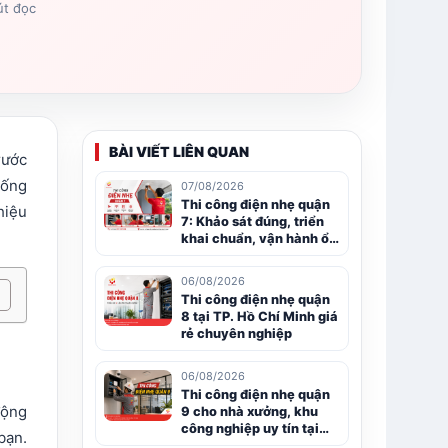
út đọc
BÀI VIẾT LIÊN QUAN
rước
hống
07/08/2026
Thi công điện nhẹ quận
hiệu
7: Khảo sát đúng, triển
khai chuẩn, vận hành ổn
định
06/08/2026
Thi công điện nhẹ quận
8 tại TP. Hồ Chí Minh giá
rẻ chuyên nghiệp
06/08/2026
Thi công điện nhẹ quận
động
9 cho nhà xưởng, khu
công nghiệp uy tín tại
bạn.
TP.HCM