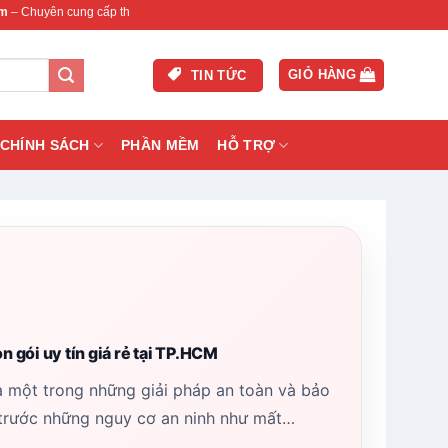
 cấp thiết bị mạng & camera chính hãng, bảo hành , hỗ trợ nhanh.
GIỎ HÀNG
TIN TỨC
CHÍNH SÁCH
PHẦN MỀM
HỖ TRỢ
n gói uy tín giá rẻ tại TP.HCM
à một trong những giải pháp an toàn và bảo
 trước những nguy cơ an ninh như mất…