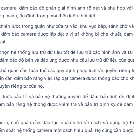
 camera, đảm bảo độ phân giải hình ảnh rõ nét và phù hợp với
g mạnh, ổn định trong mọi điều kiện thời tiết.
 chiến lược trong quán như cửa ra vào, khu vực bếp, sảnh chờ và
 đảm bảo camera được lắp đặt ở vị trí không bị che khuất, đảm
át.
họn hệ thống lưu trữ dữ liệu tốt để lưu trữ các hình ảnh và tài 
 đảm bảo độ bền và đáp ứng được nhu cầu lưu trữ dữ liệu của qu
 chủ quán cần tuân thủ các quy định pháp luật về quyền riêng t
án cần đảm bảo rằng việc lắp đặt camera được thông báo cho k
yền riêng tư của họ.
được bảo trì và bảo vệ thường xuyên để đảm bảo tính ổn địn
m bảo rằng hệ thống được kiểm tra và bảo trì định kỳ để đảm
mera, chủ quán cần đào tạo nhân viên về cách sử dụng hệ t
iểm soát hệ thống camera một cách hiệu quả. Họ cũng cần được