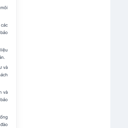
 môi
 các
 bảo
liệu
án.
ư và
hách
h và
 bảo
hống
 đào