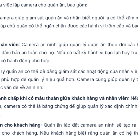
ủa việc lắp camera cho quán ăn, bao gồm:
mera giúp giám sát quán ăn và nhận biết người lạ có thể xâm 
giúp chủ quán có thể ngăn chặn được các hành vi trộm cắp và bả
hân viên
: Camera an ninh giúp quản lý quán ăn theo dõi các 
đảm bảo an toàn cho họ. Nếu có bất kỳ hành vi bạo lực hay trục
à có hành động phù hợp.
 lý quán ăn có thể dễ dàng giám sát các hoạt động của nhân viê
h phù hợp để quản lý hiệu quả hơn. Camera cũng giúp quản lý 
c vấn đề về an ninh.
ranh chấp khi có mâu thuẫn giữa khách hàng và nhân viên
: Nế
, camera có thể là bằng chứng để giúp quản lý xác định chính
.
in cho khách hàng
: Quán ăn lắp đặt camera an ninh sẽ tạo ra
n cho khách hàng. Nếu khách hàng biết rằng quán ăn có hệ t