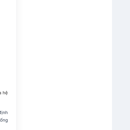
a hệ
định
hống