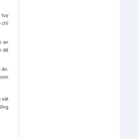
 tuy
 chỉ
o an
n để
 ăn.
hình
 sát
hống