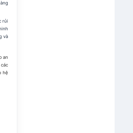
hàng
 rủi
ninh
g và
o an
 các
o hệ