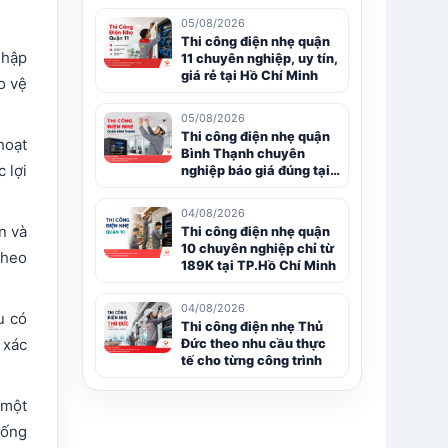
05/08/2026
Thi công điện nhẹ quận
nhập
11 chuyên nghiệp, uy tín,
giá rẻ tại Hồ Chí Minh
o vệ
05/08/2026
Thi công điện nhẹ quận
hoạt
Bình Thạnh chuyên
 lợi
nghiệp báo giá đúng tại
Hồ Chí Minh
04/08/2026
n và
Thi công điện nhẹ quận
10 chuyên nghiệp chỉ từ
theo
189K tại TP.Hồ Chí Minh
04/08/2026
u có
Thi công điện nhẹ Thủ
 xác
Đức theo nhu cầu thực
tế cho từng công trình
 một
hống