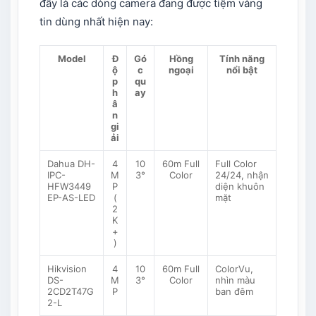
đây là các dòng camera đang được tiệm vàng
tin dùng nhất hiện nay:
Model
Đ
Gó
Hồng
Tính năng
ộ
c
ngoại
nổi bật
p
qu
h
ay
â
n
gi
ải
Dahua DH-
4
10
60m Full
Full Color
IPC-
M
3°
Color
24/24, nhận
HFW3449
P
diện khuôn
EP-AS-LED
(
mặt
2
K
+
)
Hikvision
4
10
60m Full
ColorVu,
DS-
M
3°
Color
nhìn màu
2CD2T47G
P
ban đêm
2-L