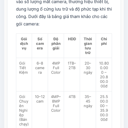
vào số lượng mắt camera, thương hiệu thiết bị,
dung lượng ổ cứng lưu trữ và độ phức tạp khi thi
công. Dưới đây là bảng giá tham khảo cho các
gói camera:
Gói
Số
Độ
HDD
Thời
Chi
dịch
cam
phân
gian
phí
vụ
era
giải
lưu
trữ
Gói
6–8
4MP
1TB–
20–
10.80
Tiết
came
Full
2TB
30
0.00
Kiệm
ra
Color
ngày
0 –
20.8
00.0
00đ
Gói
10–12
4MP–
4TB
35–
25.5
Chuy
cam
8MP
45
00.0
ên
Full
ngày
00 –
Nghi
Color
35.9
ệp
00.0
(Bán
00đ
chạy)