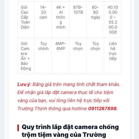
Gói
14–
4K +
8TB–
60–
40.10
Cao
20
AI
10TB
90
0.00
Cấp
cam
thôn
ngày
0 –
Toàn
g
55.2
Diện
minh
00.0
00đ
Gói
Tùy
4MP–
Tùy
Tùy
Liên
Cam
chỉnh
8MP
chọn
chọn
hệ
era
trực
Ẩn +
tiếp
Báo
Động
Lưu ý
: Bảng giá trên mang tính chất tham khảo.
Để nhận giá lắp đặt camera thực tế cho tiệm
vàng của bạn, vui lòng liên hệ trực tiếp với
Trường Thịnh thông qua hotline
0911287898
.
Quy trình lắp đặt camera chống
trộm tiệm vàng của Trường