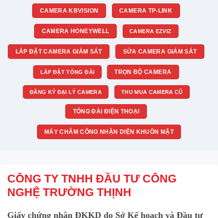
CAMERA KBVISION
CAMERA TP-LINK
CAMERA HONEYWELL
CAMERA EZVIZ
LẮP ĐẶT CAMERA GIÁM SÁT
SỬA CAMERA GIÁM SÁT
TRỌN BỘ CAMERA
LẮP ĐẶT TỔNG ĐÀI
ĐĂNG KÝ ĐẠI LÝ CAMERA
THU MUA CAMERA CŨ
TỔNG ĐÀI ĐIỆN THOẠI
MÁY CHẤM CÔNG NHẬN DIỆN KHUÔN MẶT
CÔNG TY TNHH ĐẦU TƯ CÔNG
NGHỆ TRƯỜNG THỊNH
Giấy chứng nhận ĐKKD do Sở Kế hoạch và Đầu tư