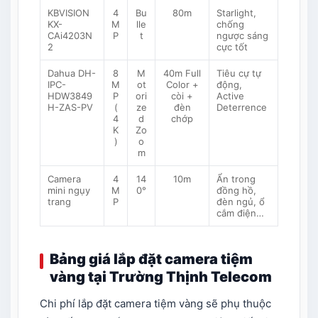
KBVISION
4
Bu
80m
Starlight,
KX-
M
lle
chống
CAi4203N
P
t
ngược sáng
2
cực tốt
Dahua DH-
8
M
40m Full
Tiêu cự tự
IPC-
M
ot
Color +
động,
HDW3849
P
ori
còi +
Active
H-ZAS-PV
(
ze
đèn
Deterrence
4
d
chớp
K
Zo
)
o
m
Camera
4
14
10m
Ẩn trong
mini ngụy
M
0°
đồng hồ,
trang
P
đèn ngủ, ổ
cắm điện…
Bảng giá lắp đặt camera tiệm
vàng tại Trường Thịnh Telecom
Chi phí lắp đặt camera tiệm vàng sẽ phụ thuộc