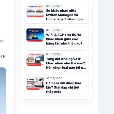
04/08/2026
Sự khác nhau giữa
Switch Managed và
Unmanaged: Nên chọn
loại nào?
04/08/2026
WiFi 2.4GHz và 5GHz
khác nhau giữa các
ct,
băng tần như thế nào?
03/08/2026
OTP.
Tổng đài Analog và IP
khác nhau như thế nào?
Nên chọn loại nào tối ưu
hơn?
03/08/2026
Camera lưu được bao
lâu? Giải đáp chi tiết
thắc mắc