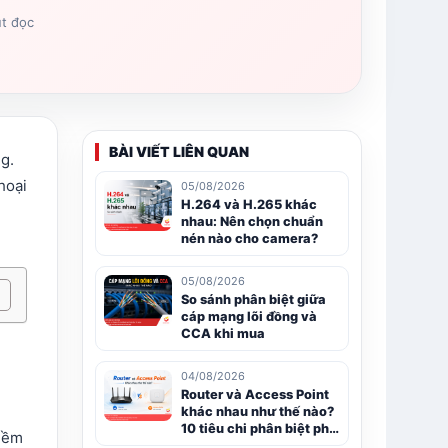
út đọc
BÀI VIẾT LIÊN QUAN
g.
hoại
05/08/2026
H.264 và H.265 khác
nhau: Nên chọn chuẩn
nén nào cho camera?
05/08/2026
So sánh phân biệt giữa
cáp mạng lõi đồng và
CCA khi mua
04/08/2026
Router và Access Point
khác nhau như thế nào?
10 tiêu chi phân biệt phổ
 mềm
biến