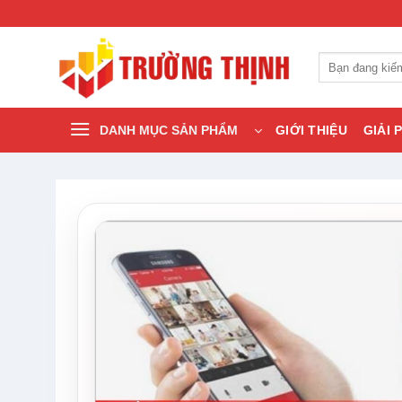
Bỏ
qua
nội
Tìm
dung
kiếm:
DANH MỤC SẢN PHẨM
GIỚI THIỆU
GIẢI 