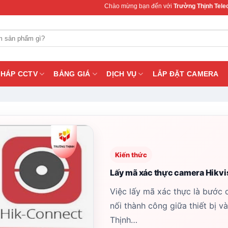
Chào mừng bạn đến với
Trường Thịnh Telecom
– Chuyên cu
PHÁP CCTV
BẢNG GIÁ
DỊCH VỤ
LẮP ĐẶT CAMERA
Kiến thức
Lấy mã xác thực camera Hikvis
Việc lấy mã xác thực là bước 
nối thành công giữa thiết bị v
Thịnh…