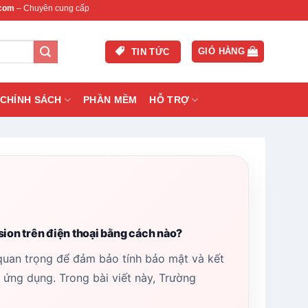
ng cấp thiết bị mạng & camera chính hãng, bảo hành , hỗ trợ nhanh.
GIỎ HÀNG
TIN TỨC
CHÍNH SÁCH
PHẦN MỀM
HỖ TRỢ
ion trên điện thoại bằng cách nào?
quan trọng để đảm bảo tính bảo mật và kết
à ứng dụng. Trong bài viết này, Trường