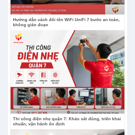
Đây là ưu điểm quan trọng với các dự án cần hàng
chục hoặc hàng trăm điểm phát có hình thức đồng
Hướng dẫn cách đổi tên WiFi UniFi 7 bước an toàn,
nhất. Mỗi phòng có thể được bố trí một access point
không gián đoạn
riêng, từ đó dễ kiểm soát vùng phủ, mật độ người
dùng và chất lượng dịch vụ hơn so với cách đặt một
thiết bị ngoài hành lang rồi phát xuyên nhiều vách
ngăn.
Hiệu năng Wi-Fi 5 cho nhu cầu truy cập
hằng ngày
Thiết bị hỗ trợ chuẩn 802.11ac, thiết kế dual-radio và
bốn luồng dữ liệu, với tốc độ truy cập tối đa 1267
Mbps. Mức hiệu năng này phù hợp cho các môi
trường cần nhiều thiết bị kết nối đồng thời ở quy mô
phòng, chẳng hạn điện thoại, máy tính xách tay, máy
Thi công điện nhẹ quận 7: Khảo sát đúng, triển khai
tính bảng, TV thông minh hoặc thiết bị IoT.
chuẩn, vận hành ổn định