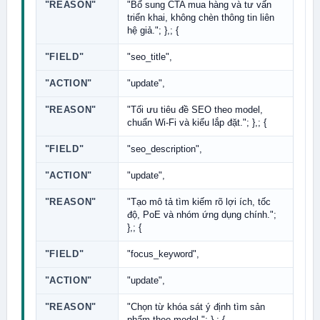
"REASON"
"Bổ sung CTA mua hàng và tư vấn
triển khai, không chèn thông tin liên
hệ giả."; },; {
"FIELD"
"seo_title",
"ACTION"
"update",
"REASON"
"Tối ưu tiêu đề SEO theo model,
chuẩn Wi-Fi và kiểu lắp đặt."; },; {
"FIELD"
"seo_description",
"ACTION"
"update",
"REASON"
"Tạo mô tả tìm kiếm rõ lợi ích, tốc
độ, PoE và nhóm ứng dụng chính.";
},; {
"FIELD"
"focus_keyword",
"ACTION"
"update",
"REASON"
"Chọn từ khóa sát ý định tìm sản
phẩm theo model."; },; {