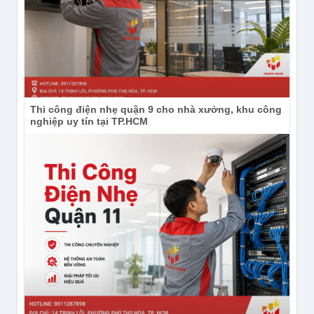
lý tập trung giúp bộ phận kỹ thuật giảm thời gian cấu
hình thủ công từng thiết bị. Chính sách Wi-Fi, tên
mạng và các thiết lập vận hành có thể được chuẩn
hóa, từ đó hạn chế sai lệch cấu hình giữa các phòng.
Ứng dụng phù hợp
Thi công điện nhẹ quận 9 cho nhà xưởng, khu công
MÔ HÌNH
CÁCH SỬ DỤNG PHÙ HỢP
nghiệp uy tín tại TP.HCM
Lắp theo từng phòng để tăng
Khách sạn, căn hộ dịch vụ
vùng phủ và giữ nội thất gọn.
Bố trí tại phòng ở, phòng học
Ký túc xá, trường học
hoặc khu sinh hoạt có mật độ
vừa.
Phủ Wi-Fi cho phòng bệnh, khu
Bệnh viện
chức năng và không gian cần
thiết bị mỏng.
Tạo vùng phủ riêng theo phòng,
Biệt thự, nhà nhiều phòng
hạn chế điểm chết do tường
ngăn.
Cấp Wi-Fi ổn định cho phòng
Văn phòng chia phòng
họp, phòng làm việc và khu
vực độc lập.