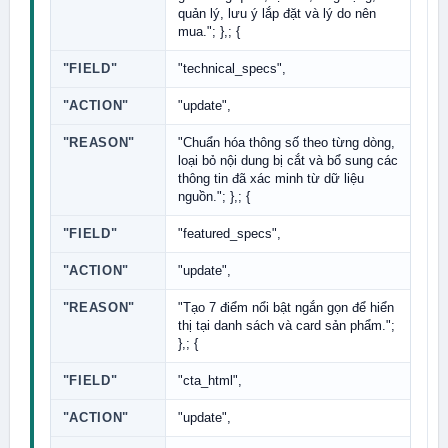
quản lý, lưu ý lắp đặt và lý do nên
mua."; },; {
"FIELD"
"technical_specs",
"ACTION"
"update",
"REASON"
"Chuẩn hóa thông số theo từng dòng,
loại bỏ nội dung bị cắt và bổ sung các
thông tin đã xác minh từ dữ liệu
nguồn."; },; {
"FIELD"
"featured_specs",
"ACTION"
"update",
"REASON"
"Tạo 7 điểm nổi bật ngắn gọn để hiển
thị tại danh sách và card sản phẩm.";
},; {
"FIELD"
"cta_html",
"ACTION"
"update",