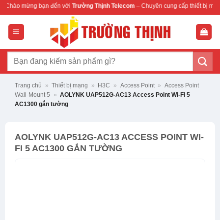
Bỏ
n đến với
Trường Thịnh Telecom
– Chuyên cung cấp thiết bị mạng & camera chín
qua
nội
dung
Tìm
kiếm:
Trang chủ
»
Thiết bị mạng
»
H3C
»
Access Point
»
Access Point
Wall-Mount 5
»
AOLYNK UAP512G-AC13 Access Point Wi-Fi 5
AC1300 gắn tường
AOLYNK UAP512G-AC13 ACCESS POINT WI-
FI 5 AC1300 GẮN TƯỜNG