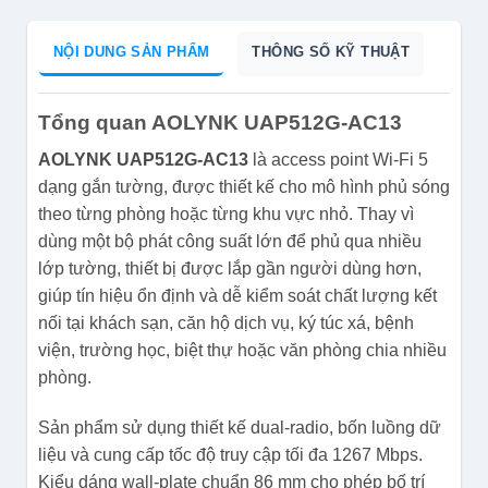
NỘI DUNG SẢN PHẨM
THÔNG SỐ KỸ THUẬT
Tổng quan AOLYNK UAP512G-AC13
AOLYNK UAP512G-AC13
là access point Wi-Fi 5
dạng gắn tường, được thiết kế cho mô hình phủ sóng
theo từng phòng hoặc từng khu vực nhỏ. Thay vì
dùng một bộ phát công suất lớn để phủ qua nhiều
lớp tường, thiết bị được lắp gần người dùng hơn,
giúp tín hiệu ổn định và dễ kiểm soát chất lượng kết
nối tại khách sạn, căn hộ dịch vụ, ký túc xá, bệnh
viện, trường học, biệt thự hoặc văn phòng chia nhiều
phòng.
Sản phẩm sử dụng thiết kế dual-radio, bốn luồng dữ
liệu và cung cấp tốc độ truy cập tối đa 1267 Mbps.
Kiểu dáng wall-plate chuẩn 86 mm cho phép bố trí