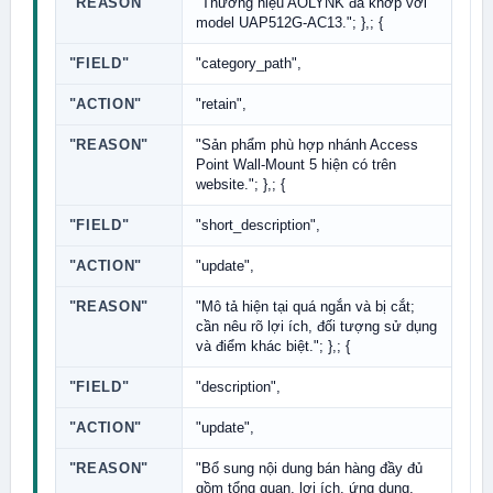
"REASON"
"Thương hiệu AOLYNK đã khớp với
model UAP512G-AC13."; },; {
"FIELD"
"category_path",
"ACTION"
"retain",
"REASON"
"Sản phẩm phù hợp nhánh Access
Point Wall-Mount 5 hiện có trên
website."; },; {
"FIELD"
"short_description",
"ACTION"
"update",
"REASON"
"Mô tả hiện tại quá ngắn và bị cắt;
cần nêu rõ lợi ích, đối tượng sử dụng
và điểm khác biệt."; },; {
"FIELD"
"description",
"ACTION"
"update",
"REASON"
"Bổ sung nội dung bán hàng đầy đủ
gồm tổng quan, lợi ích, ứng dụng,