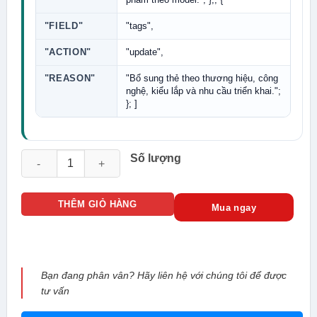
"FIELD"
"tags",
"ACTION"
"update",
"REASON"
"Bổ sung thẻ theo thương hiệu, công
nghệ, kiểu lắp và nhu cầu triển khai.";
}; ]
AOLYNK UAP512G-AC13 Access Point Wi-Fi 5 AC1300 gắn tư
Số lượng
THÊM GIỎ HÀNG
Mua ngay
Bạn đang phân vân? Hãy liên hệ với chúng tôi để được
tư vấn