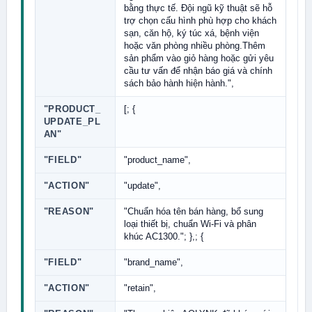
bằng thực tế. Đội ngũ kỹ thuật sẽ hỗ
trợ chọn cấu hình phù hợp cho khách
sạn, căn hộ, ký túc xá, bệnh viện
hoặc văn phòng nhiều phòng.Thêm
sản phẩm vào giỏ hàng hoặc gửi yêu
cầu tư vấn để nhận báo giá và chính
sách bảo hành hiện hành.",
"PRODUCT_
[; {
UPDATE_PL
AN"
"FIELD"
"product_name",
"ACTION"
"update",
"REASON"
"Chuẩn hóa tên bán hàng, bổ sung
loại thiết bị, chuẩn Wi-Fi và phân
khúc AC1300."; },; {
"FIELD"
"brand_name",
"ACTION"
"retain",