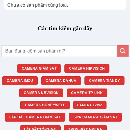
Chưa có sản phẩm cùng loại.
Các tìm kiếm gần đây
Tìm
kiếm:
CAMERA GIÁM SÁT
CAMERA HIKVISION
CAMERA IMOU
CAMERA DAHUA
CAMERA TIANDY
CAMERA KBVISION
CAMERA TP-LINK
CAMERA HONEYWELL
CAMERA EZVIZ
LẮP ĐẶT CAMERA GIÁM SÁT
SỬA CAMERA GIÁM SÁT
TRỌN BỘ CAMERA
LẮP ĐẶT TỔNG ĐÀI