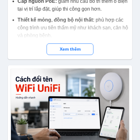
Cấp nguồn PoE:
giảm nhu cầu bố trí thêm ổ điện
tại vị trí lắp đặt, giúp thi công gọn hơn.
Thiết kế mỏng, đồng bộ nội thất:
phù hợp các
công trình ưu tiên thẩm mỹ như khách sạn, căn hộ
và phòng bệnh.
Dễ quản lý số lượng lớn:
hỗ trợ quản lý qua
Xem thêm
Aolynk UR gateway và khả năng mạng tự tổ chức.
Thiết kế wall-plate phù hợp công trình
nhiều phòng
UAP512G-AC13 sử dụng kích thước mặt chuẩn 86
mm, phù hợp với nhiều hộp âm tường phổ biến.
Thiết kế này giúp kỹ thuật viên tận dụng vị trí cáp
mạng đã chờ sẵn, hạn chế kéo dây nổi và giảm cảm
giác cồng kềnh trong phòng. Với phần mặt ngoài
mỏng khoảng 7,9 mm, thiết bị ít chiếm không gian và
khó bị va chạm trong quá trình sử dụng.