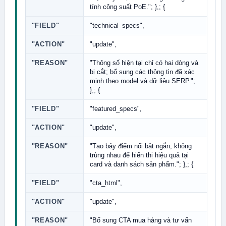
tính công suất PoE."; },; {
"FIELD"
"technical_specs",
"ACTION"
"update",
"REASON"
"Thông số hiện tại chỉ có hai dòng và
bị cắt; bổ sung các thông tin đã xác
minh theo model và dữ liệu SERP.";
},; {
"FIELD"
"featured_specs",
"ACTION"
"update",
"REASON"
"Tạo bảy điểm nổi bật ngắn, không
trùng nhau để hiển thị hiệu quả tại
card và danh sách sản phẩm."; },; {
"FIELD"
"cta_html",
"ACTION"
"update",
"REASON"
"Bổ sung CTA mua hàng và tư vấn