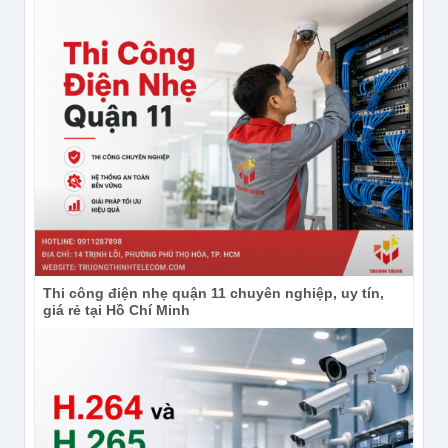
trung qua nền tảng AOLYNK Cloud. Cách quản lý
này giúp đơn vị vận hành theo dõi hệ thống thuận
tiện hơn khi có nhiều thiết bị hoặc nhiều địa điểm. Kỹ
thuật viên có thể giảm thời gian đến trực tiếp từng chi
nhánh cho các tác vụ giám sát và quản trị cơ bản
được nền tảng hỗ trợ.
Sản phẩm thuộc nhóm Cloud Managed và không tập
trung vào hình thức quản trị bằng giao diện web cục
bộ. Trước khi mua, doanh nghiệp nên xác định rõ
quy trình vận hành mong muốn, tài khoản cloud và
yêu cầu truy cập Internet tại địa điểm triển khai.
Thi công điện nhẹ quận 11 chuyên nghiệp, uy tín,
giá rẻ tại Hồ Chí Minh
Thông số và khả năng kết nối chính
HẠNG MỤC
THÔNG TIN
Model
AOLYNK US110-24G2MF-HP
Cổng mạng
24 cổng Gigabit Ethernet PoE+
Cổng uplink
2 khe SFP tốc độ 2.5G