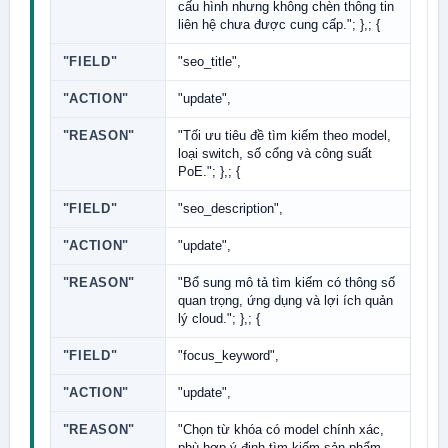
cấu hình nhưng không chèn thông tin
liên hệ chưa được cung cấp."; },; {
"FIELD"
"seo_title",
"ACTION"
"update",
"REASON"
"Tối ưu tiêu đề tìm kiếm theo model,
loại switch, số cổng và công suất
PoE."; },; {
"FIELD"
"seo_description",
"ACTION"
"update",
"REASON"
"Bổ sung mô tả tìm kiếm có thông số
quan trọng, ứng dụng và lợi ích quản
lý cloud."; },; {
"FIELD"
"focus_keyword",
"ACTION"
"update",
"REASON"
"Chọn từ khóa có model chính xác,
phù hợp ý định tìm kiếm sản phẩm