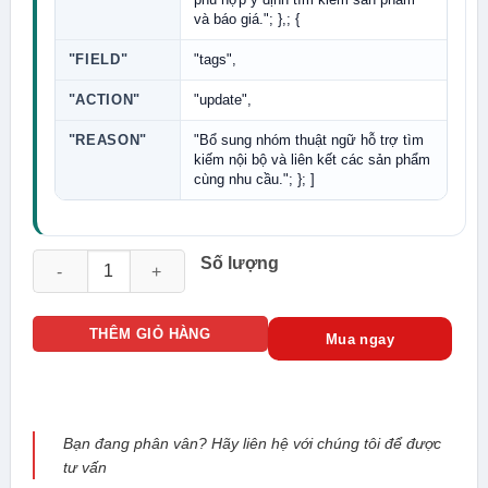
và báo giá."; },; {
"FIELD"
"tags",
"ACTION"
"update",
"REASON"
"Bổ sung nhóm thuật ngữ hỗ trợ tìm
kiếm nội bộ và liên kết các sản phẩm
cùng nhu cầu."; }; ]
AOLYNK US110-24G2MF-HP Switch Cloud Managed PoE+ 24 P
Số lượng
THÊM GIỎ HÀNG
Mua ngay
Bạn đang phân vân? Hãy liên hệ với chúng tôi để được
tư vấn