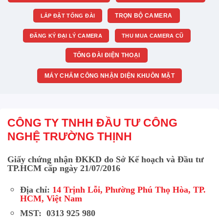
TRỌN BỘ CAMERA
LẮP ĐẶT TỔNG ĐÀI
ĐĂNG KÝ ĐẠI LÝ CAMERA
THU MUA CAMERA CŨ
TỔNG ĐÀI ĐIỆN THOẠI
MÁY CHẤM CÔNG NHẬN DIỆN KHUÔN MẶT
CÔNG TY TNHH ĐẦU TƯ CÔNG
NGHỆ TRƯỜNG THỊNH
Giấy chứng nhận ĐKKD do Sở Kế hoạch và Đầu tư
TP.HCM cấp ngày 21/07/2016
Địa chỉ:
14 Trịnh Lỗi, Phường Phú Thọ Hòa, TP.
HCM, Việt Nam
MST: 0313 925 980