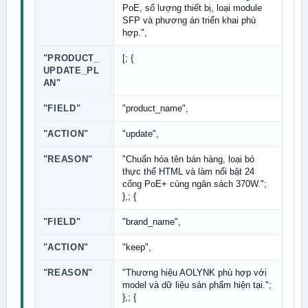
PoE, số lượng thiết bị, loại module
SFP và phương án triển khai phù
hợp.",
"PRODUCT_
[; {
UPDATE_PL
AN"
"FIELD"
"product_name",
"ACTION"
"update",
"REASON"
"Chuẩn hóa tên bán hàng, loại bỏ
thực thể HTML và làm nổi bật 24
cổng PoE+ cùng ngân sách 370W.";
},; {
"FIELD"
"brand_name",
"ACTION"
"keep",
"REASON"
"Thương hiệu AOLYNK phù hợp với
model và dữ liệu sản phẩm hiện tại.";
},; {