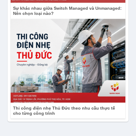
hợp với hệ thống thực tế.
Sự khác nhau giữa Switch Managed và Unmanaged:
Nên chọn loại nào?
Nhìn chung,
AOLYNK US110-24G2MF-HP
nên
được lựa chọn dựa trên đúng thông số, môi trường
lắp đặt và yêu cầu vận hành thực tế.
Thi công điện nhẹ Thủ Đức theo nhu cầu thực tế
cho từng công trình