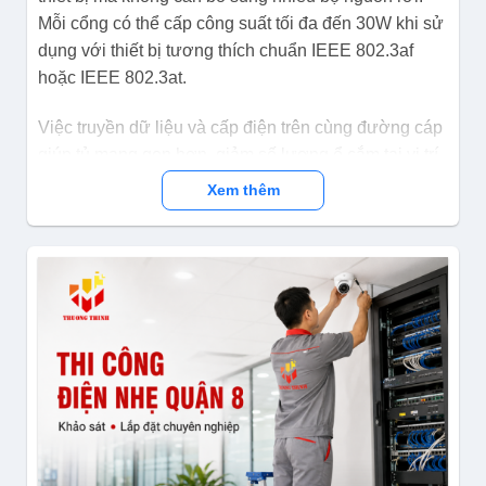
Mỗi cổng có thể cấp công suất tối đa đến 30W khi sử
dụng với thiết bị tương thích chuẩn IEEE 802.3af
hoặc IEEE 802.3at.
Việc truyền dữ liệu và cấp điện trên cùng đường cáp
giúp tủ mạng gọn hơn, giảm số lượng ổ cắm tại vị trí
lắp đặt và hỗ trợ kỹ thuật viên triển khai camera hoặc
Xem thêm
access point tại những khu vực khó bố trí nguồn
điện.
Ngân sách PoE 370W phù hợp nhiều thiết bị đầu
cuối
Tổng công suất PoE lên đến 370W là một ưu điểm
đáng chú ý của US110-24G2MF-HP. Mức công suất
này phù hợp cho hệ thống có nhiều camera IP,
access point hoặc điện thoại IP hoạt động đồng thời.
Khi thiết kế hệ thống, người dùng vẫn cần tính tổng
công suất thực tế của từng thiết bị và dành một phần