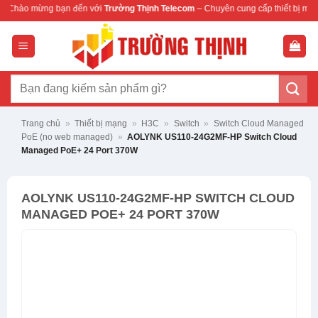
Bỏ
n đến với
Trường Thịnh Telecom
– Chuyên cung cấp thiết bị mạng & camera chính
qua
nội
dung
Tìm
kiếm:
Trang chủ
»
Thiết bị mạng
»
H3C
»
Switch
»
Switch Cloud Managed
PoE (no web managed)
»
AOLYNK US110-24G2MF-HP Switch Cloud
Managed PoE+ 24 Port 370W
AOLYNK US110-24G2MF-HP SWITCH CLOUD
MANAGED POE+ 24 PORT 370W