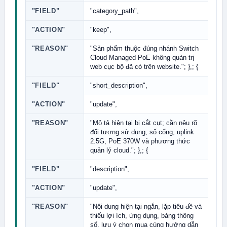
"FIELD"
"category_path",
"ACTION"
"keep",
"REASON"
"Sản phẩm thuộc đúng nhánh Switch
Cloud Managed PoE không quản trị
web cục bộ đã có trên website."; },; {
"FIELD"
"short_description",
"ACTION"
"update",
"REASON"
"Mô tả hiện tại bị cắt cụt; cần nêu rõ
đối tượng sử dụng, số cổng, uplink
2.5G, PoE 370W và phương thức
quản lý cloud."; },; {
"FIELD"
"description",
"ACTION"
"update",
"REASON"
"Nội dung hiện tại ngắn, lặp tiêu đề và
thiếu lợi ích, ứng dụng, bảng thông
số, lưu ý chọn mua cùng hướng dẫn