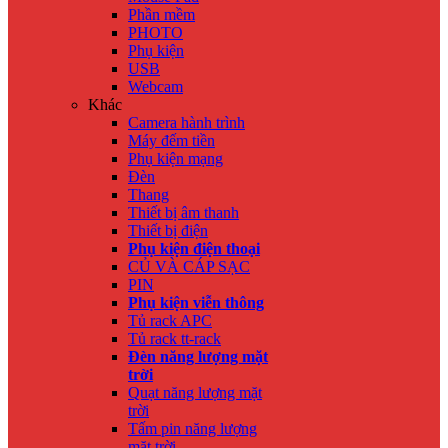
Phần mềm
PHOTO
Phụ kiện
USB
Webcam
Khác
Camera hành trình
Máy đếm tiền
Phụ kiện mạng
Đèn
Thang
Thiết bị âm thanh
Thiết bị điện
Phụ kiện điện thoại
CỦ VÀ CÁP SẠC
PIN
Phụ kiện viễn thông
Tủ rack APC
Tủ rack tt-rack
Đèn năng lượng mặt
trời
Quạt năng lượng mặt
trời
Tấm pin năng lượng
mặt trời