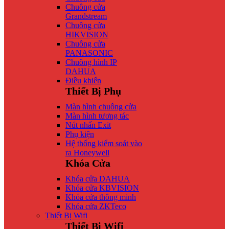
Chuông cửa
Grandstream
Chuông cửa
HIKVISION
Chuông cửa
PANASONIC
Chuông hình IP
DAHUA
Điều khiển
Thiết Bị Phụ
Màn hình chuông cửa
Màn hình tương tác
Nút nhấn Exit
Phụ kiện
Hệ thống kiểm soát vào
ra Honeywell
Khóa Cửa
Khóa cửa DAHUA
Khóa cửa KBVISION
Khóa cửa thông minh
Khóa cửa ZKTeco
Thiết Bị Wifi
Thiết Bị Wifi