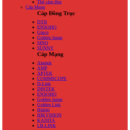
Thẻ cảm ứng
Cáp Mạng
Cáp Đồng Trục
DTH
ENSOHO
Gipco
Golden Japan
SINO
SUNNY
Cáp Mạng
Alantek
AMP
APTEK
COMMSCOPE
D-Link
DINTEK
ENSOHO
Golden Japan
Golden Link
Hideki
HIKVISION
KADITA
LB-LINK