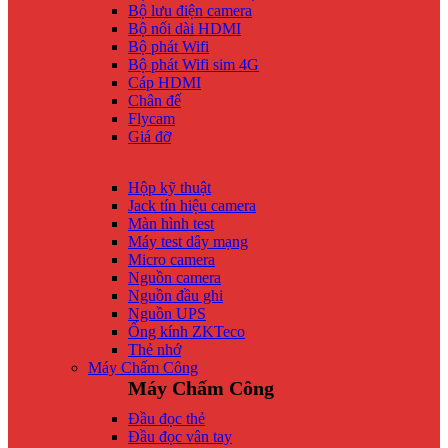
Bộ lưu điện camera
Bộ nối dài HDMI
Bộ phát Wifi
Bộ phát Wifi sim 4G
Cáp HDMI
Chân đế
Flycam
Giá đỡ
Hộp kỹ thuật
Jack tín hiệu camera
Màn hình test
Máy test dây mạng
Micro camera
Nguồn camera
Nguồn đầu ghi
Nguồn UPS
Ống kính ZKTeco
Thẻ nhớ
Máy Chấm Công
Máy Chấm Công
Đầu đọc thẻ
Đầu đọc vân tay