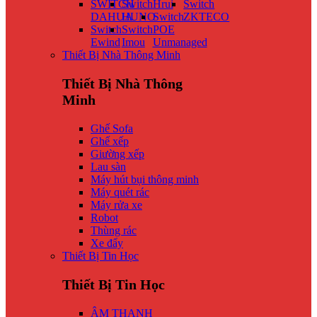
SWITCH
Switch
Hrui
Switch
DAHUA
HUNO
Switch
ZKTECO
Switch
Switch
POE
Ewind
Imou
Unmanaged
Thiết Bị Nhà Thông Minh
Thiết Bị Nhà Thông
Minh
Ghế Sofa
Ghế xếp
Giường xếp
Lau sàn
Máy hút bụi thông minh
Máy quét rác
Máy rửa xe
Robot
Thùng rác
Xe đẩy
Thiết Bị Tin Học
Thiết Bị Tin Học
ÂM THANH