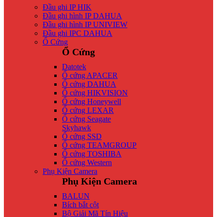
Đầu ghi IP HIK
Đầu ghi hình IP DAHUA
Đầu ghi hình IP UNIVIEW
Đầu ghi IPC DAHUA
Ổ Cứng
Ổ Cứng
Datotek
Ổ cứng APACER
Ổ cứng DAHUA
Ổ cứng HIKVISION
Ổ cứng Honeywell
Ổ cứng LEXAR
Ổ cứng Seagate
Skyhawk
Ổ cứng SSD
Ổ cứng TEAMGROUP
Ổ cứng TOSHIBA
Ổ cứng Western
Phụ Kiện Camera
Phụ Kiện Camera
BALUN
Bích bắt cột
Bộ Giải Mã Tín Hiệu