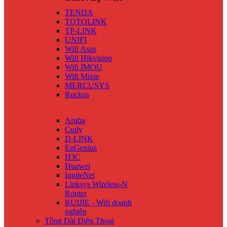
TENDA
TOTOLINK
TP-LINK
UNIFI
Wifi Asus
Wifi Hikvision
Wifi IMOU
Wifi Mixie
MERCUSYS
Ruckus
Aruba
Cudy
D-LINK
EnGenius
H3C
Huawei
IgniteNet
Linksys Wireless-N
Router
RUIJIE - Wifi doanh
nghiệp
Tồng Đài Điện Thoại