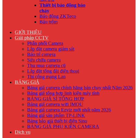
Thiết bị báo động báo
cháy
Báo động ZKTeco
Báo trộm
GIỚI THIỆU
Giải pháp CCTV
Phân phối Camera
Lắp đặt camera giám sát
Bảo trì camera
Sửa chữa camera
Thu mua camera cũ
Lắp đặt tổng đài điện thoại
Thi công mạng Lan
BẢNG GIÁ
Bảng giá camera chính hãng bán chạy nhất Năm 2026
Bảng giá tổng hợp linh kiện máy tính
BẢNG GIÁ SỈ TỔNG HỢP
Bảng giá camera wifi IMOU
Bảng giá camera Ezviz mới nhất năm 2026
Bảng giá sản phẩm TP-LINK
Bảng báo giá thiết bị điện Sino
BẢNG GIÁ PHỤ KIỆN CAMERA
Dịch vụ