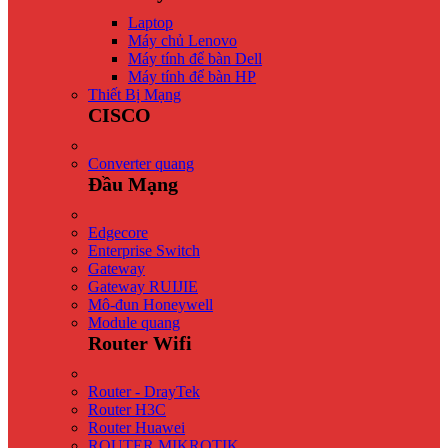
Laptop
Máy chủ Lenovo
Máy tính để bàn Dell
Máy tính để bàn HP
Thiết Bị Mạng
CISCO
Converter quang
Đầu Mạng
Edgecore
Enterprise Switch
Gateway
Gateway RUIJIE
Mô-đun Honeywell
Module quang
Router Wifi
Router - DrayTek
Router H3C
Router Huawei
ROUTER MIKROTIK