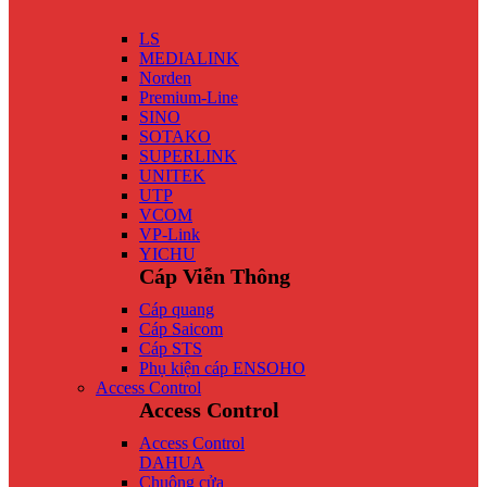
LS
MEDIALINK
Norden
Premium-Line
SINO
SOTAKO
SUPERLINK
UNITEK
UTP
VCOM
VP-Link
YICHU
Cáp Viễn Thông
Cáp quang
Cáp Saicom
Cáp STS
Phụ kiện cáp ENSOHO
Access Control
Access Control
Access Control
DAHUA
Chuông cửa