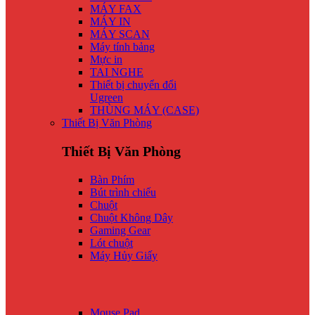
MÁY FAX
MÁY IN
MÁY SCAN
Máy tính bảng
Mực in
TAI NGHE
Thiết bị chuyển đổi
Ugreen
THÙNG MÁY (CASE)
Thiết Bị Văn Phòng
Thiết Bị Văn Phòng
Bàn Phím
Bút trình chiếu
Chuột
Chuột Không Dây
Gaming Gear
Lót chuột
Máy Hủy Giấy
Mouse Pad