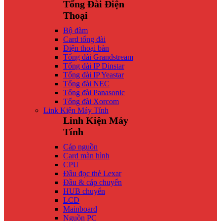
Tổng Đài Điện
Thoại
Bộ đàm
Card tổng đài
Điện thoại bàn
Tổng đài Grandstream
Tổng đài IP Dinstar
Tổng đài IP Yeastar
Tổng đài NEC
Tổng đài Panasonic
Tổng đài Xorcom
Link Kiện Máy Tính
Linh Kiện Máy
Tính
Cáp nguồn
Card màn hình
CPU
Đầu đọc thẻ Lexar
Đầu & cáp chuyển
HUB chuyển
LCD
Mainboard
Nguồn PC