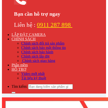
Bạn cần hỗ trợ ngay
Liên hệ :
0911 287 898
LẮP ĐẶT CAMERA
CHÍNH SÁCH
Chính sách đổi trả sản phẩm
Chính sách bảo mật thông tin
Chính sách bảo hành
Chính sách lắp đặt
Chính sách giao hàng
Phần mềm
HỖ TRỢ
Video mới nhất
Tài liệu kỹ thuật
Tìm kiếm: