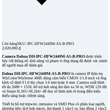
Còn hàng
SKU: IPC-HFW2449M-AS-B-PRO
2,020,000
₫
Camera Dahua DH-IPC-HFW2449M-AS-B-PRO
được trình
bày với thông số, tính năng và phạm vi ứng dụng đã được xác minh
để người mua dễ đánh giá.
Dahua DH-IPC-HFW2449M-AS-B-PRO
là camera IP thân trụ
WizColor/WizSense 4MP, dùng cảm biến CMOS 1/1.8 inch và ống
kính cố định F1.0 tùy chọn 3.6 mm hoặc 6 mm. Camera xuất hình
tối đa 2688 × 1520, hỗ trợ ánh sáng ấm tầm xa 50 m, WDR 120 dB
và Smart H.265+/H.264+ để duy trì hình ảnh rõ trong điều kiện
thiếu sáng hoặc chênh sáng.
Thiết bị hỗ trợ tripwire, intrusion và SMD Plus có phân loại người,
phương tiện; tích hợp micro, âm thanh 1 vào/1 ra, báo động 2 vào/2