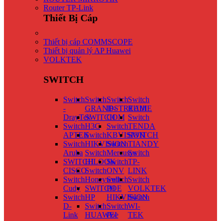
Router TP-Link
Thiết Bị Cáp
Thiết bị cáp COMMSCOPE
Thiết bị quản lý AP Huawei
VOLKTEK
SWITCH
Switch
Switch
Switch
Switch
-
GRANDSTREAM
IP-
RUIJIE
DrayTek
SWITCH
COM
Switch
Switch
H3C
Switch
TENDA
APTEK
Switch
KBVISION
SWITCH
Switch
HIKVISION
Switch
TIANDY
Aruba
Switch
Mercusys
Switch
SWITCH
HILOOK
Switch
TP-
CISCO
Switch
ONV
LINK
Switch
Honeywell
Switch
Switch
Cudy
SWITCH
POE
VOLKTEK
Switch
HP
HIKVISION
Switch
D-
Switch
Switch
WI-
Link
HUAWEI
Poe
TEK