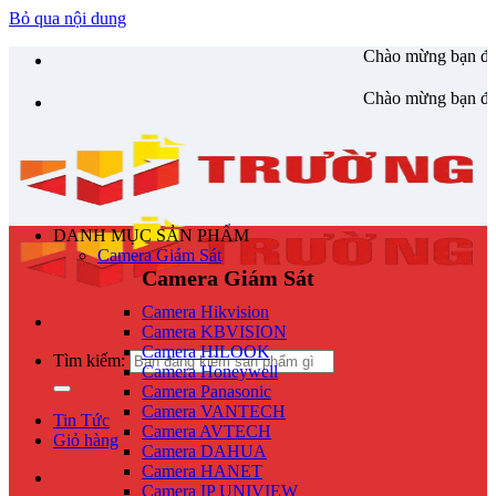
Bỏ qua nội dung
Chào mừng bạn đến với
Trường
Chào mừng bạn đến với
Trường
DANH MỤC SẢN PHẨM
Camera Giám Sát
Camera Giám Sát
Camera Hikvision
Camera KBVISION
Camera HILOOK
Tìm kiếm:
Camera Honeywell
Camera Panasonic
Camera VANTECH
Tin Tức
Camera AVTECH
Giỏ hàng
Camera DAHUA
Camera HANET
Camera IP UNIVIEW