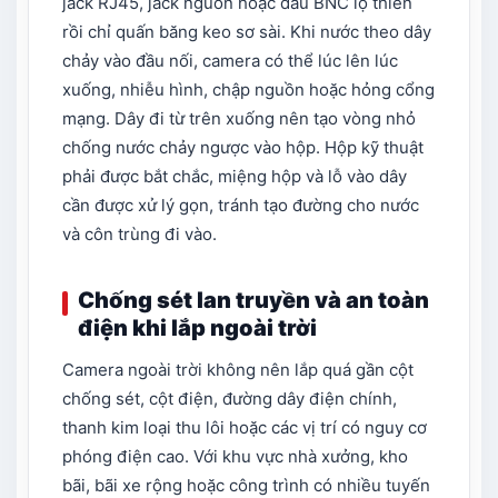
jack RJ45, jack nguồn hoặc đầu BNC lộ thiên
rồi chỉ quấn băng keo sơ sài. Khi nước theo dây
chảy vào đầu nối, camera có thể lúc lên lúc
xuống, nhiễu hình, chập nguồn hoặc hỏng cổng
mạng. Dây đi từ trên xuống nên tạo vòng nhỏ
chống nước chảy ngược vào hộp. Hộp kỹ thuật
phải được bắt chắc, miệng hộp và lỗ vào dây
cần được xử lý gọn, tránh tạo đường cho nước
và côn trùng đi vào.
Chống sét lan truyền và an toàn
điện khi lắp ngoài trời
Camera ngoài trời không nên lắp quá gần cột
chống sét, cột điện, đường dây điện chính,
thanh kim loại thu lôi hoặc các vị trí có nguy cơ
phóng điện cao. Với khu vực nhà xưởng, kho
bãi, bãi xe rộng hoặc công trình có nhiều tuyến