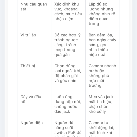
Nhu cầu quan
Xác định khu
Lắp đủ số
sát
vực, khoảng
lượng nhưng
cách, mục tiêu
không nhìn rõ
nhận diện
điểm quan
trọng
Vị trí lắp
Độ cao hợp lý,
Ban đêm lóa,
tránh ngược
ban ngày cháy
sáng, tránh
sáng, góc
mép tường
nhìn thiếu
quá gần
hiệu quả
Thiết bị
Chọn đúng
Camera nhanh
loại ngoài trời,
hư hoặc
độ phân giải
không phù
và góc nhìn
hợp môi
trường
Dây và đầu
Luồn ống,
Mưa vào jack,
nối
dùng hộp nối,
mất tín hiệu,
chống nước
chập chờn
đầu jack
khó xử lý
Nguồn điện
Nguồn đủ
Camera tự
công suất,
khởi động lại,
switch PoE đủ
mất hình khi