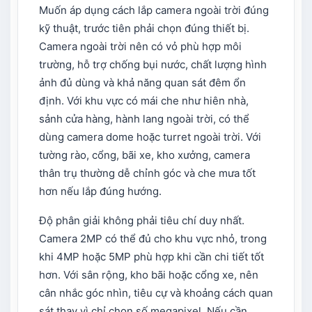
Muốn áp dụng cách lắp camera ngoài trời đúng
kỹ thuật, trước tiên phải chọn đúng thiết bị.
Camera ngoài trời nên có vỏ phù hợp môi
trường, hỗ trợ chống bụi nước, chất lượng hình
ảnh đủ dùng và khả năng quan sát đêm ổn
định. Với khu vực có mái che như hiên nhà,
sảnh cửa hàng, hành lang ngoài trời, có thể
dùng camera dome hoặc turret ngoài trời. Với
tường rào, cổng, bãi xe, kho xưởng, camera
thân trụ thường dễ chỉnh góc và che mưa tốt
hơn nếu lắp đúng hướng.
Độ phân giải không phải tiêu chí duy nhất.
Camera 2MP có thể đủ cho khu vực nhỏ, trong
khi 4MP hoặc 5MP phù hợp khi cần chi tiết tốt
hơn. Với sân rộng, kho bãi hoặc cổng xe, nên
cân nhắc góc nhìn, tiêu cự và khoảng cách quan
sát thay vì chỉ chọn số megapixel. Nếu cần