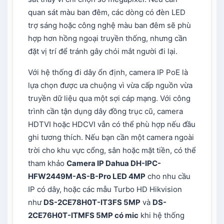
quan sát màu ban đêm, các dòng có đèn LED
trợ sáng hoặc công nghệ màu ban đêm sẽ phù
hợp hơn hồng ngoại truyền thống, nhưng cần
đặt vị trí để tránh gây chói mắt người đi lại.
Với hệ thống đi dây ổn định, camera IP PoE là
lựa chọn được ưa chuộng vì vừa cấp nguồn vừa
truyền dữ liệu qua một sợi cáp mạng. Với công
trình cần tận dụng dây đồng trục cũ, camera
HDTVI hoặc HDCVI vẫn có thể phù hợp nếu đầu
ghi tương thích. Nếu bạn cần một camera ngoài
trời cho khu vực cổng, sân hoặc mặt tiền, có thể
tham khảo
Camera IP Dahua DH-IPC-
HFW2449M-AS-B-Pro LED 4MP
cho nhu cầu
IP có dây, hoặc các mẫu Turbo HD Hikvision
như
DS-2CE78H0T-IT3FS 5MP
và
DS-
2CE76H0T-ITMFS 5MP có mic
khi hệ thống