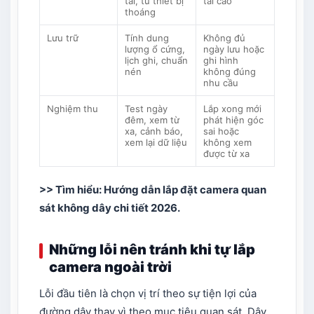
tải, tủ thiết bị
tải cao
thoáng
Lưu trữ
Tính dung
Không đủ
lượng ổ cứng,
ngày lưu hoặc
lịch ghi, chuẩn
ghi hình
nén
không đúng
nhu cầu
Nghiệm thu
Test ngày
Lắp xong mới
đêm, xem từ
phát hiện góc
xa, cảnh báo,
sai hoặc
xem lại dữ liệu
không xem
được từ xa
>> Tìm hiểu:
Hướng dẫn lắp đặt camera quan
sát không dây chi tiết 2026
.
Những lỗi nên tránh khi tự lắp
camera ngoài trời
Lỗi đầu tiên là chọn vị trí theo sự tiện lợi của
đường dây thay vì theo mục tiêu quan sát. Dây