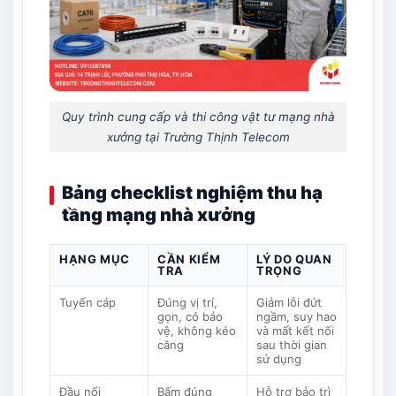
Quy trình cung cấp và thi công vật tư mạng nhà
xưởng tại Trường Thịnh Telecom
Bảng checklist nghiệm thu hạ
tầng mạng nhà xưởng
HẠNG MỤC
CẦN KIỂM
LÝ DO QUAN
TRA
TRỌNG
Tuyến cáp
Đúng vị trí,
Giảm lỗi đứt
gọn, có bảo
ngầm, suy hao
vệ, không kéo
và mất kết nối
căng
sau thời gian
sử dụng
Đầu nối
Bấm đúng
Hỗ trợ bảo trì