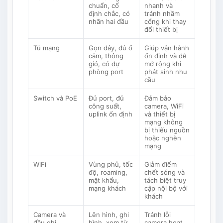
chuẩn, cố
nhanh và
định chắc, có
tránh nhầm
nhãn hai đầu
cổng khi thay
đổi thiết bị
Tủ mạng
Gọn dây, đủ ổ
Giúp vận hành
cắm, thông
ổn định và dễ
gió, có dự
mở rộng khi
phòng port
phát sinh nhu
cầu
Switch và PoE
Đủ port, đủ
Đảm bảo
công suất,
camera, WiFi
uplink ổn định
và thiết bị
mạng không
bị thiếu nguồn
hoặc nghẽn
mạng
WiFi
Vùng phủ, tốc
Giảm điểm
độ, roaming,
chết sóng và
mật khẩu,
tách biệt truy
mạng khách
cập nội bộ với
khách
Camera và
Lên hình, ghi
Tránh lỗi
đầu ghi
hình, xem từ
camera hoạt