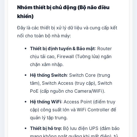
Nhóm thiết bị chủ động (Bộ não điều
khiển)
Đây là các thiết bị xử lý dữ liệu và cung cấp kết
nối cho toàn bộ nhà máy:
Thiết bị định tuyến & Bảo mật
: Router
chịu tải cao, Firewall (Tường lửa) ngăn
chặn xâm nhập.
Hệ thống Switch
: Switch Core (trung
tâm), Switch Access (truy cập), Switch
PoE (cấp nguồn cho Camera/WiFi).
Hệ thống WiFi
: Access Point (điểm truy
cập) công suất lớn và WiFi Controller để
quản lý tập trung.
Thiết bị hỗ trợ:
Bộ lưu điện UPS (đảm bảo
mạng không ngắt quãng khi mất điện), tủ