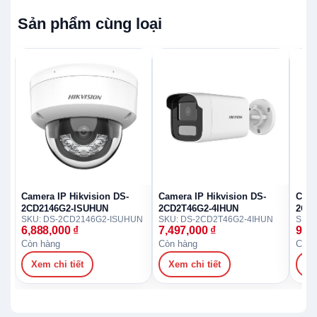
Sản phẩm cùng loại
Camera IP Hikvision DS-
Camera IP Hikvision DS-
Came
2CD2146G2-ISUHUN
2CD2T46G2-4IHUN
2CD
SKU: DS-2CD2146G2-ISUHUN
SKU: DS-2CD2T46G2-4IHUN
6,888,000
₫
7,497,000
₫
9,3
Còn hàng
Còn hàng
Còn 
Xem chi tiết
Xem chi tiết
Xe