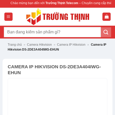
Bỏ
mừng bạn đến với
Trường Thịnh Telecom
– Chuyên cung cấp thiết bị mạng & came
qua
nội
dung
Tìm
kiếm:
Trang chủ
»
Camera Hikvision
»
Camera IP Hikvision
»
Camera IP
Hikvision DS-2DE3A404IWG-EHUN
CAMERA IP HIKVISION DS-2DE3A404IWG-
EHUN