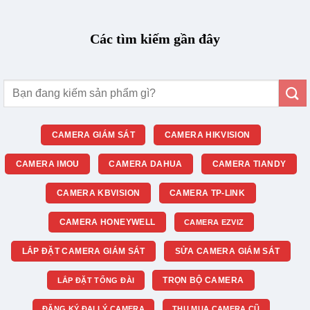
Các tìm kiếm gần đây
Tìm
kiếm:
CAMERA GIÁM SÁT
CAMERA HIKVISION
CAMERA IMOU
CAMERA DAHUA
CAMERA TIANDY
CAMERA KBVISION
CAMERA TP-LINK
CAMERA HONEYWELL
CAMERA EZVIZ
LẮP ĐẶT CAMERA GIÁM SÁT
SỬA CAMERA GIÁM SÁT
TRỌN BỘ CAMERA
LẮP ĐẶT TỔNG ĐÀI
ĐĂNG KÝ ĐẠI LÝ CAMERA
THU MUA CAMERA CŨ