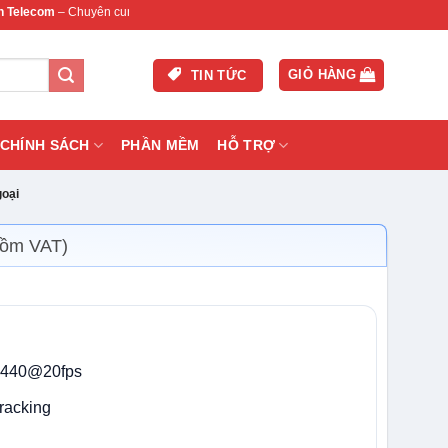
– Chuyên cung cấp thiết bị mạng & camera chính hãng, bảo hành , hỗ trợ nhanh.
GIỎ HÀNG
TIN TỨC
CHÍNH SÁCH
PHẦN MỀM
HỖ TRỢ
oại
gồm VAT)
 1440@20fps
tracking