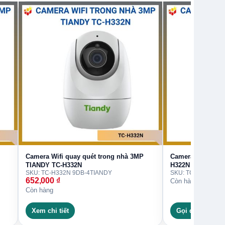
Camera Wifi quay quét trong nhà 3MP
Camera Wifi tro
TIANDY TC-H332N
H322N
SKU: TC-H332N 9DB-4
TIANDY
SKU: TC-H322N
TI
652,000
₫
Còn hàng
Còn hàng
Xem chi tiết
Gọi đặt hàng