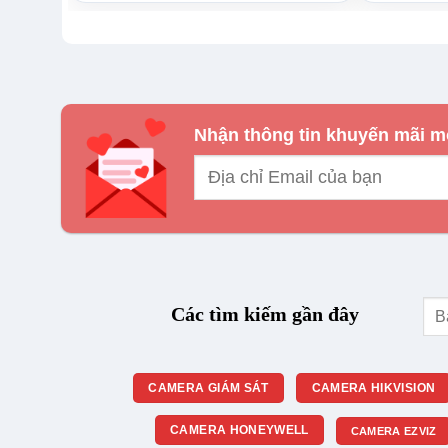
Kinh doanh: 0888 319 798 (Ms.Trang)
Email : truongthinhtelecom@gmail.com
Nhìn chung,
Camera Tiandy TC-H343N
nên được l
Nhận thông tin khuyến mãi m
yêu cầu vận hành thực tế.
Tìm
Các tìm kiếm gần đây
kiế
CAMERA GIÁM SÁT
CAMERA HIKVISION
CAMERA HONEYWELL
CAMERA EZVIZ