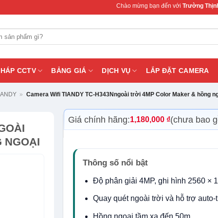
Chào mừng bạn đến với
Trường Thịnh Telecom
PHÁP CCTV
BẢNG GIÁ
DỊCH VỤ
LẮP ĐẶT CAMERA
TIANDY
»
Camera Wifi TIANDY TC-H343Nngoài trời 4MP Color Maker & hồng ng
Giá chính hãng:
(chưa bao 
1,180,000
₫
GOÀI
 NGOẠI
Thông số nổi bật
Độ phân giải 4MP, ghi hình 2560 ×
Quay quét ngoài trời và hỗ trợ auto-
Hồng ngoại tầm xa đến 50m