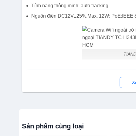
Tính năng thông minh: auto tracking
Nguồn điện DC12V±25%,Max. 12W; PoE:IEEE 8
TIAN
Sản phẩm và nội dung liên quan
X
Đăng ký trở thành đại lý phân phối Camera
Bảng giá Camera TIANDY
Thẻ nhớ Micro SD TIANDY TC-P3TF 12
Sản phẩm cùng loại
Thẻ nhớ Micro SD TIANDY TC-P3TF 64G