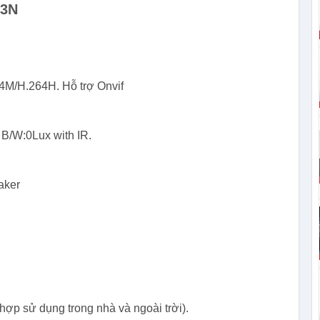
43N
M/H.264H. Hỗ trợ Onvif
B/W:0Lux with IR.
aker
hợp sử dụng trong nhà và ngoài trời).