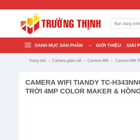
Bỏ
qua
nội
Tìm
dung
kiếm:
DANH MỤC SẢN PHẨM
GIỚI THIỆU
GIẢI 
Trang chủ
»
Camera giám sát
»
Camera Wifi
»
Camera Wifi 
CAMERA WIFI TIANDY TC-H343NN
TRỜI 4MP COLOR MAKER & HỒNG