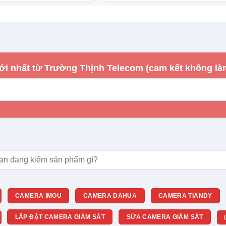
ựa chọn dựa trên đúng thông số, môi trường lắp đặt và
ới nhất từ Trường Thịnh Telecom (cam kết không là
m:
CAMERA IMOU
CAMERA DAHUA
CAMERA TIANDY
LẮP ĐẶT CAMERA GIÁM SÁT
SỬA CAMERA GIÁM SÁT