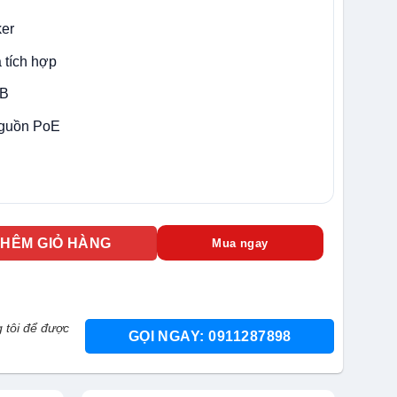
ker
 tích hợp
GB
nguồn PoE
P Color Maker & hồng ngoại số lượng
THÊM GIỎ HÀNG
Mua ngay
 tôi để được
GỌI NGAY: 0911287898