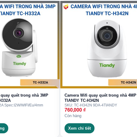
-H343Nngoài trời 4MP Color Maker &
 tư vấn cấu hình phù hợp và báo giá chính xác trước
 HÀNG:
 quay quét trong nhà 3MP
Camera Wifi quay quét trong nhà 4MP
H332A
TIANDY TC-H342N
HỊNH
A Spec:I2W/WIFI/Eu/4mm
SKU: TC-H342N 9DA-4
TIANDY
760,000
₫
M, Việt Nam
Còn hàng
àng
Xem chi tiết