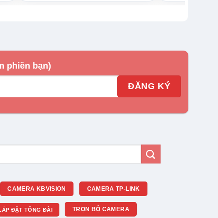
m phiền bạn)
CAMERA KBVISION
CAMERA TP-LINK
TRỌN BỘ CAMERA
LẮP ĐẶT TỔNG ĐÀI