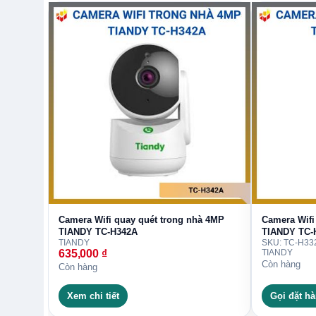
Cần tư vấn Camera Wifi TIANDY TC
hồng ngoại?
Liên hệ Trường Thịnh để được kiểm tra tồn kho,
khi đặt mua.
THÔNG TIN LIÊN HỆ & HỖ TRỢ KHÁCH
Camera Wifi quay quét trong nhà 4MP
Camera Wifi
TIANDY TC-H342A
TIANDY TC-
CÔNG TY TNHH ĐẦU TƯ CÔNG NGHỆ TRƯỜNG T
TIANDY
SKU: TC-H332
635,000
₫
TIANDY
Còn hàng
Địa chỉ : 14 Trịnh Lỗi, Phường Phú Thọ Hòa, TP. HC
Còn hàng
Xem chi tiết
Gọi đặt h
Điện thoại: (028) 38 101 698 – 0911 28 78 98