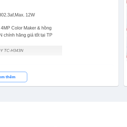
02.3af,Max. 12W
DY TC-H343N
em thêm
 Tiandy tại Việt Nam
8GB