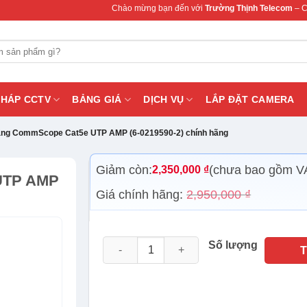
Chào mừng bạn đến với
Trường Thịnh Telecom
– Chuyên cung c
PHÁP CCTV
BẢNG GIÁ
DỊCH VỤ
LẮP ĐẶT CAMERA
ng CommScope Cat5e UTP AMP (6-0219590-2) chính hãng
Giảm còn:
(chưa bao gồm V
2,350,000
₫
UTP AMP
Giá chính hãng:
2,950,000
₫
Cáp mạng CommScope Cat5e UTP AMP (6-02
Số lượng