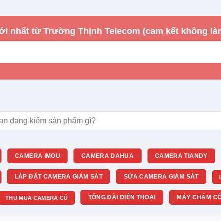
ong các đường ống chật hẹp trở nên trơn tru.
g chất lượng, cáp có khả năng truyền tải điện năng tốt
ới nhất từ Trường Thịnh Telecom (cam kết không là
-Fi mà không gây nóng dây hay sụt áp.
 sản phẩm này đáp ứng các tiêu chuẩn an toàn về môi
à văn phòng hiện đại.
m:
CAMERA IMOU
CAMERA DAHUA
CAMERA TIANDY
LẮP ĐẶT CAMERA GIÁM SÁT
SỬA CAMERA GIÁM SÁT
TỔNG ĐÀI ĐIỆN THOẠI
MÁY CHẤM CÔ
THU MUA CAMERA CŨ