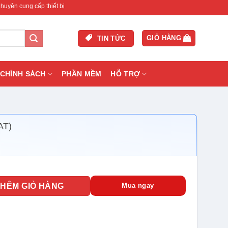
ấp thiết bị mạng & camera chính hãng, bảo hành , hỗ trợ nhanh.
GIỎ HÀNG
TIN TỨC
CHÍNH SÁCH
PHẦN MỀM
HỖ TRỢ
AT)
19590-2) chính hãng số lượng
THÊM GIỎ HÀNG
Mua ngay