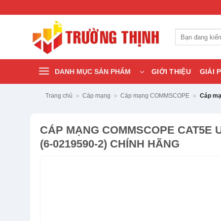
Bỏ
qua
nội
Tìm
dung
kiếm:
DANH MỤC SẢN PHẨM
GIỚI THIỆU
GIẢI 
Trang chủ
»
Cáp mạng
»
Cáp mạng COMMSCOPE
»
Cáp mạ
CÁP MẠNG COMMSCOPE CAT5E 
(6-0219590-2) CHÍNH HÃNG