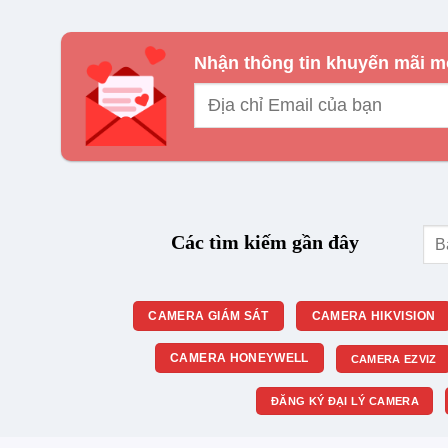
cực thấp. Vỏ cáp trơn mượt giúp việc kéo dây tr
Hỗ trợ PoE (Power over Ethernet)
: Nhờ lõi đồn
Nhận thông tin khuyến mãi m
cho các thiết bị như Camera IP, Access Point Wi
Thân thiện với môi trường
: Lớp vỏ PVC của mã
trường và phòng chống cháy nổ trong các tòa nh
Tìm
Các tìm kiếm gần đây
kiế
CAMERA GIÁM SÁT
CAMERA HIKVISION
CAMERA HONEYWELL
CAMERA EZVIZ
ĐĂNG KÝ ĐẠI LÝ CAMERA