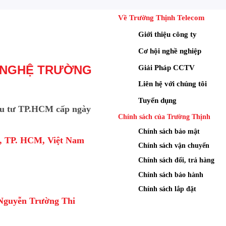
Về Trường Thịnh Telecom
Giới thiệu công ty
Cơ hội nghề nghiệp
Giải Pháp CCTV
 NGHỆ TRƯỜNG
Liên hệ với chúng tôi
Tuyển dụng
u tư TP.HCM cấp ngày
Chính sách của Trường Thịnh
Chính sách bảo mật
a, TP. HCM, Việt Nam
Chính sách vận chuyển
Chính sách đổi, trả hàng
ope Cat5e UTP AMP 6-0219590-2 trong thực tế
Chính sách bảo hành
Chính sách lắp đặt
e Cat5e UTP AMP 6-0219590-2
Nguyễn Trường Thi