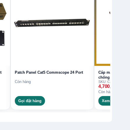
t
Patch Panel Cat5 Commscope 24 Port
Cáp mạng Comms
chống nhiễu chu
Còn hàng
SKU: Cáp Mạng Co
4,700,000
₫
Còn hàng
Gọi đặt hàng
Xem chi tiết