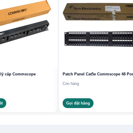
ng các môi trường lắp đặt khác nhau.
ược tính toán bước xoắn cực kỳ chính xác nhằm giảm
 biệt lớn nhất của mã 6-0219590-2 chính là lõi dẫn được
đường kính 24 AWG. Việc sử dụng đồng nguyên chất thay
hiệu cực thấp và khả năng dẫn điện tối ưu. Bao bọc bên
ngoài cùng là lớp vỏ nhựa PVC chống cháy, dẻo dai, giúp
 trình thi công kéo dây qua ống gen hoặc máng cáp.
 mạng CommScope Cat5e UTP AMP
 lý cáp Commscope
Patch Panel Cat5e Commscope 48 Por
Còn hàng
AMP (6-0219590-2) không phải ngẫu nhiên mà đến từ
vị thi công và người sử dụng cuối.
ết
Gọi đặt hàng
cáp rẻ tiền sử dụng lõi nhôm mạ đồng (CCA) dễ bị oxy
y trì tín hiệu ổn định lên đến 15-20 năm.
bấm đầu mạng (RJ45) trở nên dễ dàng, tỷ lệ lỗi tiếp xúc