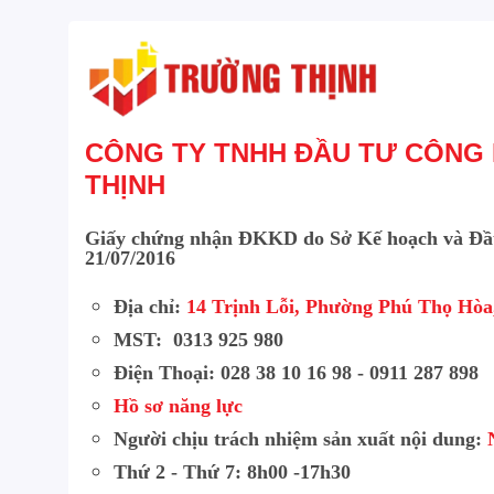
CÔNG TY TNHH ĐẦU TƯ CÔNG
THỊNH
Giấy chứng nhận ĐKKD do Sở Kế hoạch và Đầ
21/07/2016
Địa chỉ:
14 Trịnh Lỗi, Phường Phú Thọ Hò
MST: 0313 925 980
Ưu điểm vượt trội của cáp mạng CommSc
Điện Thoại: 028 38 10 16 98 - 0911 287 898
Hồ sơ năng lực
So sánh cáp mạng CommScop
Người chịu trách nhiệm sản xuất nội dung:
với các dòng cáp khác
Thứ 2 - Thứ 7: 8h00 -17h30