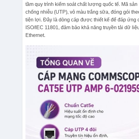
tầm quy trình kiểm soát chất lượng quốc tế. Mã s
chống nhiễu (UTP), vỏ màu trắng sữa, đóng gói theo
tiện lợi. Đây là dòng cáp được thiết kế để đáp ứng
ISO/IEC 11801, đảm bảo khả năng truyền tải dữ liệ
Ethernet.