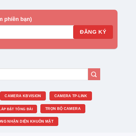
m phiền bạn)
CAMERA KBVISION
CAMERA TP-LINK
TRỌN BỘ CAMERA
LẮP ĐẶT TỔNG ĐÀI
NG NHẬN DIỆN KHUÔN MẶT