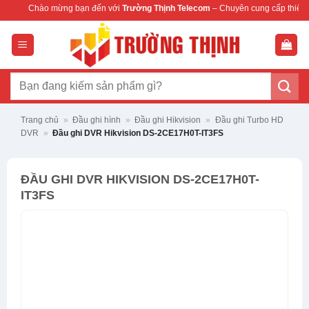
Bỏ
mừng bạn đến với
Trường Thịnh Telecom
– Chuyên cung cấp thiết bị mạng & came
qua
nội
dung
Tìm
kiếm:
Trang chủ
»
Đầu ghi hình
»
Đầu ghi Hikvision
»
Đầu ghi Turbo HD
DVR
»
Đầu ghi DVR Hikvision DS-2CE17H0T-IT3FS
ĐẦU GHI DVR HIKVISION DS-2CE17H0T-
IT3FS