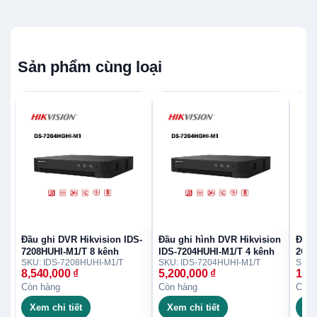
Sản phẩm cùng loại
Đầu ghi DVR Hikvision IDS-
Đầu ghi hình DVR Hikvision
Đầu 
7208HUHI-M1/T 8 kênh
IDS-7204HUHI-M1/T 4 kênh
2CE1
SKU: IDS-7208HUHI-M1/T
SKU: IDS-7204HUHI-M1/T
SKU:
8,540,000
₫
5,200,000
₫
1,6
Còn hàng
Còn hàng
Còn 
Xem chi tiết
Xem chi tiết
Xe