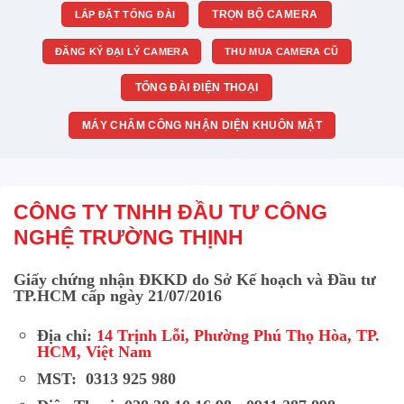
TRỌN BỘ CAMERA
LẮP ĐẶT TỔNG ĐÀI
ĐĂNG KÝ ĐẠI LÝ CAMERA
THU MUA CAMERA CŨ
TỔNG ĐÀI ĐIỆN THOẠI
MÁY CHẤM CÔNG NHẬN DIỆN KHUÔN MẶT
CÔNG TY TNHH ĐẦU TƯ CÔNG
NGHỆ TRƯỜNG THỊNH
Giấy chứng nhận ĐKKD do Sở Kế hoạch và Đầu tư
TP.HCM cấp ngày 21/07/2016
Địa chỉ:
14 Trịnh Lỗi, Phường Phú Thọ Hòa, TP.
HCM, Việt Nam
MST: 0313 925 980