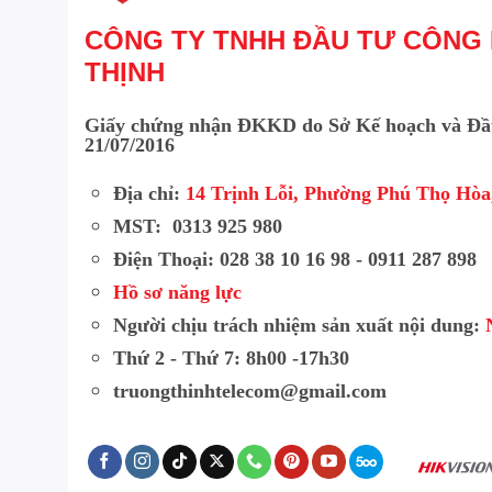
CÔNG TY TNHH ĐẦU TƯ CÔNG
THỊNH
Giấy chứng nhận ĐKKD do Sở Kế hoạch và Đầ
21/07/2016
Địa chỉ:
14 Trịnh Lỗi, Phường Phú Thọ Hò
MST: 0313 925 980
Điện Thoại: 028 38 10 16 98 - 0911 287 898
Hồ sơ năng lực
Người chịu trách nhiệm sản xuất nội dung:
Thứ 2 - Thứ 7: 8h00 -17h30
truongthinhtelecom@gmail.com