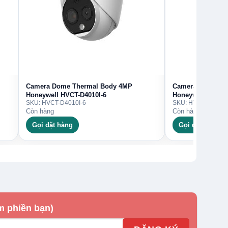
Camera Dome Thermal Body 4MP
Camera Dome Th
Honeywell HVCT-D4010I-6
Honeywell HVCT-
SKU: HVCT-D4010I-6
SKU: HVCT-D4010I
Còn hàng
Còn hàng
Gọi đặt hàng
Gọi đặt hàng
m phiền bạn)