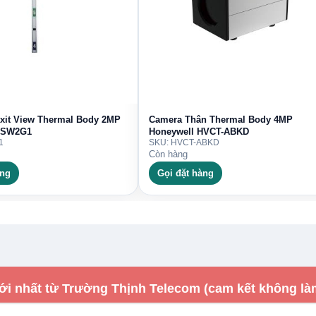
xit View Thermal Body 2MP
Camera Thân Thermal Body 4MP
HSW2G1
Honeywell HVCT-ABKD
1
SKU: HVCT-ABKD
Còn hàng
àng
Gọi đặt hàng
ới nhất từ Trường Thịnh Telecom (cam kết không là