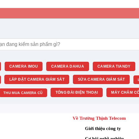
m:
CAMERA IMOU
CAMERA DAHUA
CAMERA TIANDY
LẮP ĐẶT CAMERA GIÁM SÁT
SỬA CAMERA GIÁM SÁT
TỔNG ĐÀI ĐIỆN THOẠI
MÁY CHẤM CÔ
THU MUA CAMERA CŨ
Về Trường Thịnh Telecom
Giới thiệu công ty
Cơ hội nghề nghiệp