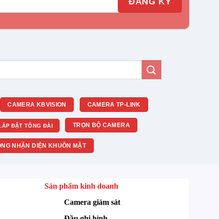
CAMERA KBVISION
CAMERA TP-LINK
TRỌN BỘ CAMERA
LẮP ĐẶT TỔNG ĐÀI
NG NHẬN DIỆN KHUÔN MẶT
Sản phẩm kinh doanh
Camera giám sát
Đầu ghi hình