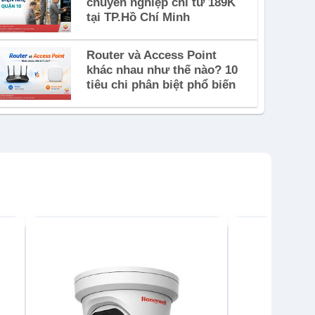
chuyên nghiệp chỉ từ 189K
tại TP.Hồ Chí Minh
Router và Access Point
khác nhau như thế nào? 10
tiêu chi phân biệt phổ biến