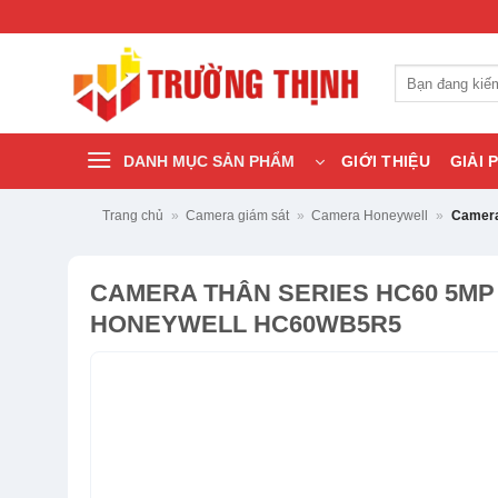
Bỏ
qua
nội
Tìm
dung
kiếm:
DANH MỤC SẢN PHẨM
GIỚI THIỆU
GIẢI 
Trang chủ
»
Camera giám sát
»
Camera Honeywell
»
Camera
CAMERA THÂN SERIES HC60 5MP
HONEYWELL HC60WB5R5