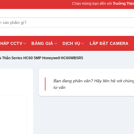
Chào mừng bạn đến với
Trường Thịnh Teleco
PHÁP CCTV
BẢNG GIÁ
DỊCH VỤ
LẮP ĐẶT CAMERA
 Thân Series HC60 5MP Honeywell HC60WB5R5
Bạn đang phân vân? Hãy liên hệ với chúng
tư vấn