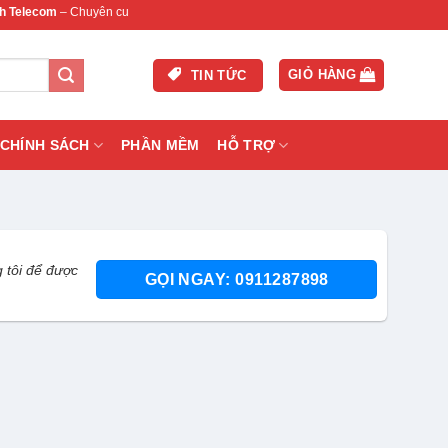
m
– Chuyên cung cấp thiết bị mạng & camera chính hãng, bảo hành , hỗ trợ nhanh.
GIỎ HÀNG
TIN TỨC
CHÍNH SÁCH
PHẦN MỀM
HỖ TRỢ
 tôi để được
GỌI NGAY: 0911287898