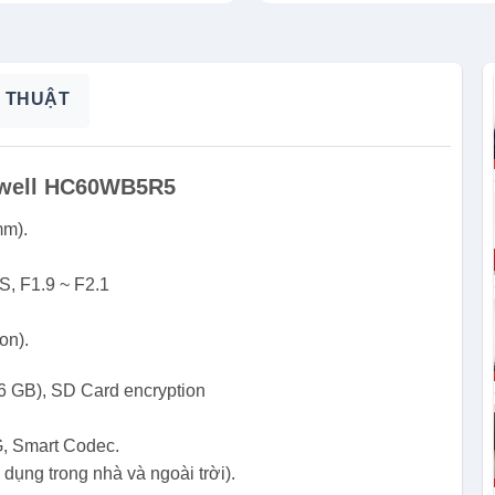
 THUẬT
ywell HC60WB5R5
mm).
S, F1.9 ~ F2.1
on).
6 GB), SD Card encryption
, Smart Codec.
dụng trong nhà và ngoài trời).