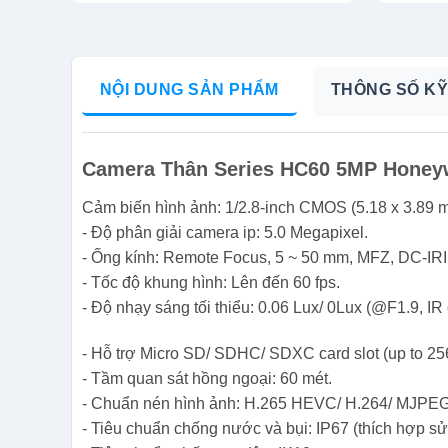
NỘI DUNG SẢN PHẨM
THÔNG SỐ KỸ
Camera Thân Series HC60 5MP Hone
Cảm biến hình ảnh: 1/2.8-inch CMOS (5.18 x 3.89 
- Độ phân giải camera ip: 5.0 Megapixel.
- Ống kính: Remote Focus, 5 ~ 50 mm, MFZ, DC-IRI
- Tốc độ khung hình: Lên đến 60 fps.
- Độ nhạy sáng tối thiểu: 0.06 Lux/ 0Lux (@F1.9, IR 
- Hỗ trợ Micro SD/ SDHC/ SDXC card slot (up to 25
- Tầm quan sát hồng ngoại: 60 mét.
- Chuẩn nén hình ảnh: H.265 HEVC/ H.264/ MJPEG
- Tiêu chuẩn chống nước và bụi: IP67 (thích hợp sử 