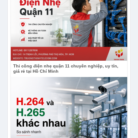
Hệ thống năng lượng mặt trời FSP14 của
Imou IPC-B7ED-5M0TEA-EU/FSP14
Sự khác biệt của mã sản phẩm Imou IPC-B7ED-
5M0TEA-EU/FSP14 nằm ở hậu tố FSP14 tấm pin
năng lượng mặt trời hiệu suất cao đi kèm. Đây là giải
pháp xanh giúp camera hoạt động vĩnh cửu mà
không cần sạc thủ công.
Thi công điện nhẹ quận 11 chuyên nghiệp, uy tín,
giá rẻ tại Hồ Chí Minh
Tấm pin năng lượng mặt trời này được thiết kế để
chuyển hóa tối đa quang năng thành điện năng, cung
cấp nguồn điện ổn định cho viên pin dung lượng lớn
tích hợp bên trong camera. Chỉ cần khoảng 2-3 giờ
tiếp xúc trực tiếp với ánh nắng mặt trời, Imou IPC-
B7ED-5M0TEA-EU/FSP14 có thể hoạt động liên tục
trong nhiều ngày. Điều này mang lại sự an tâm tuyệt
đối, bởi ngay cả khi lưới điện gặp sự cố hoặc bị kẻ
gian cắt dây điện, hệ thống giám sát của bạn vẫn