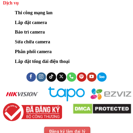
Dịch vụ
Thi công mạng lan
Lắp đặt camera
Sản phẩm và nội dung liên quan
Bảo trì camera
Camera Imou cho gia đình: cách chọn
Sửa chữa camera
đúng để xem ổn định, ít lỗi và không mua
Phân phối camera
thừa
Lắp đặt tổng đài điện thoại
Imou Ranger và Imou Cue: chọn đúng
camera WiFi theo không gian sử dụng
Camera Imou dùng cho thú cưng: Cách
chọn đúng để theo dõi chó mèo an toàn,
ít lỗi
Camera Imou bị mất âm thanh: nguyên
nhân, cách kiểm tra và xử lý đúng kỹ
thuật
Đăng ký làm đại lý