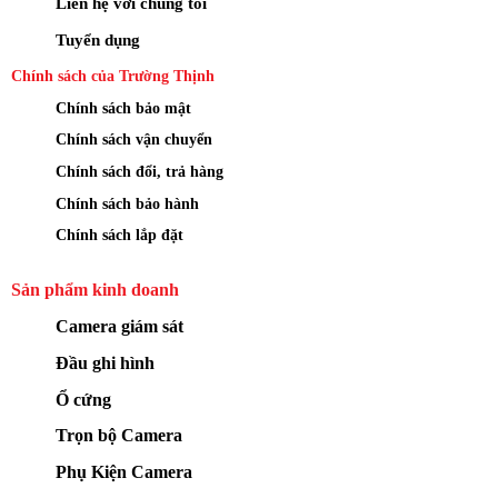
Liên hệ với chúng tôi
camera an ninh ngoài trời không dây. Hãy để công
Tuyển dụng
nghệ đỉnh cao bảo vệ tổ ấm của bạn một cách thông
minh nhất.
Chính sách của Trường Thịnh
Chính sách bảo mật
Chính sách vận chuyển
THÔNG TIN LIÊN HỆ & HỖ TRỢ
Chính sách đổi, trả hàng
KHÁCH HÀNG:
Chính sách bảo hành
CÔNG TY TNHH ĐẦU TƯ CÔNG NGHỆ TRƯỜNG 
Chính sách lắp đặt
THỊNH
Sản phẩm kinh doanh
Địa chỉ : 14 Trịnh Lỗi, Phường Phú Thọ Hòa, TP. 
Camera giám sát
HCM, Việt Nam
Đầu ghi hình
Điện thoại: (028) 38 101 698 – 0911 28 78 98
Ổ cứng
Kinh doanh: 0888 319 798 (Ms.Trang)
Trọn bộ Camera
Phụ Kiện Camera
Email : truongthinhtelecom@gmail.com