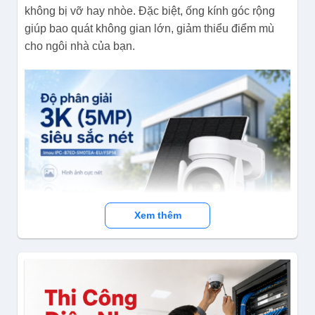
không bị vỡ hay nhòe. Đặc biệt, ống kính góc rộng
giúp bao quát không gian lớn, giảm thiểu điểm mù
cho ngôi nhà của bạn.
Xem thêm
Độ phân giải 3K (5MP) siêu sắc nét trên Imou IPC-B7ED-
5M0TEA-EU/FSP14