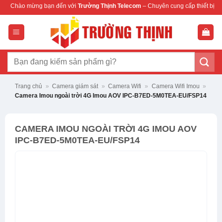
Bỏ
bạn đến với
Trường Thịnh Telecom
– Chuyên cung cấp thiết bị mạng & camera ch
qua
nội
dung
Tìm
kiếm:
Trang chủ
»
Camera giám sát
»
Camera Wifi
»
Camera Wifi Imou
»
Camera Imou ngoài trời 4G Imou AOV IPC-B7ED-5M0TEA-EU/FSP14
CAMERA IMOU NGOÀI TRỜI 4G IMOU AOV
IPC-B7ED-5M0TEA-EU/FSP14