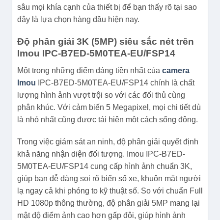
sâu mọi khía cạnh của thiết bị để bạn thấy rõ tại sao
đây là lựa chọn hàng đầu hiện nay.
Độ phân giải 3K (5MP) siêu sắc nét trên
Imou IPC-B7ED-5M0TEA-EU/FSP14
Một trong những điểm đáng tiền nhất của
camera
Imou
IPC-B7ED-5M0TEA-EU/FSP14 chính là chất
lượng hình ảnh vượt trội so với các đối thủ cùng
phân khúc. Với cảm biến 5 Megapixel, mọi chi tiết dù
là nhỏ nhất cũng được tái hiện một cách sống động.
Trong việc giám sát an ninh, độ phân giải quyết định
khả năng nhận diện đối tượng. Imou IPC-B7ED-
5M0TEA-EU/FSP14 cung cấp hình ảnh chuẩn 3K,
giúp bạn dễ dàng soi rõ biển số xe, khuôn mặt người
lạ ngay cả khi phóng to kỹ thuật số. So với chuẩn Full
HD 1080p thông thường, độ phân giải 5MP mang lại
mật độ điểm ảnh cao hơn gấp đôi, giúp hình ảnh