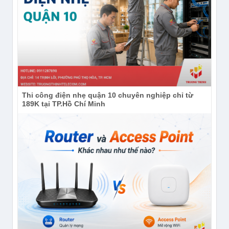
Khả năng phát hiện con người bằng AI
và cảm biến PIR của Imou IPC-B7ED-
5M0TEA-EU/FSP14
Để giảm thiểu báo động giả gây phiền nhiễu, Imou
IPC-B7ED-5M0TEA-EU/FSP14 sở hữu sự kết hợp
kép giữa cảm biến nhiệt PIR và thuật toán AI nhận
Thi công điện nhẹ quận 10 chuyên nghiệp chỉ từ
diện dáng người tiên tiến.
189K tại TP.Hồ Chí Minh
Cảm biến PIR (Passive Infrared) trên Imou IPC-
B7ED-5M0TEA-EU/FSP14 chỉ kích hoạt khi phát
hiện nguồn nhiệt chuyển động như con người hoặc
động vật lớn, loại bỏ hoàn toàn các thông báo rác do
lá cây rơi hay côn trùng bay qua ống kính. Ngay sau
đó, thuật toán AI sẽ phân tích để xác nhận chính xác
đó có phải là con người hay không. Khi xác định có
xâm nhập trái phép, camera sẽ lập tức gửi thông báo
đẩy về điện thoại và kích hoạt còi báo động cùng đèn