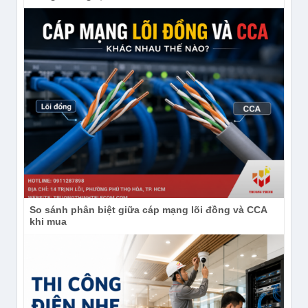
màu suốt đêm, Chế độ hồng ngoại và Chế độ tắt đèn
để tiết kiệm pin. Sự linh hoạt này giúp thiết bị thích
ứng hoàn hảo với từng mục đích sử dụng cụ thể.
So sánh phân biệt giữa cáp mạng lõi đồng và CCA
khi mua
Công nghệ quan sát ban đêm có màu thông minh trên
Imou IPC-B7ED-5M0TEA-EU/FSP14