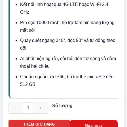
Kết nối linh hoạt qua 4G LTE hoặc Wi-Fi 2.4
GHz
Pin sạc 10000 mAh, hỗ trợ tấm pin năng lượng
mặt trời
Quay quét ngang 340°, dọc 90° và tự động theo
dõi
AI phát hiện người, còi hú, đèn trợ sáng và đàm
thoại hai chiều
Chuẩn ngoài trời IP66, hỗ trợ thẻ microSD đến
512 GB
Camera Imou ngoài trời 4G Imou AOV IPC-B7ED-5M0TEA-EU/
Số lượng
THÊM GIỎ HÀNG
Mua ngay