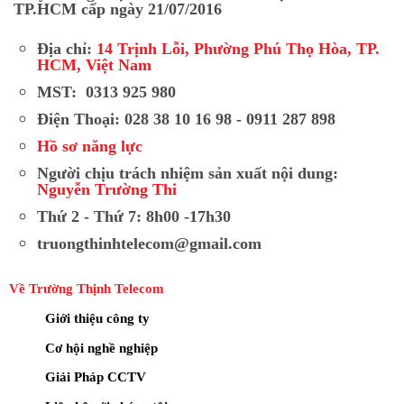
TP.HCM cấp ngày 21/07/2016
Thẻ nhớ bao nhiêu là đủ cho Imou IPC-B7ED-
Địa chỉ:
14 Trịnh Lỗi, Phường Phú Thọ Hòa, TP.
5M0TEA-EU/FSP14?
HCM, Việt Nam
Vì camera chỉ ghi hình khi có chuyển động (để tiết
MST: 0313 925 980
kiệm pin), một thẻ nhớ 64GB hoặc 128GB có thể giúp
Điện Thoại: 028 38 10 16 98 - 0911 287 898
bạn lưu trữ dữ liệu từ 2-4 tuần nhờ chuẩn nén H.265.
Hồ sơ năng lực
Tôi có thể tự lắp đặt Imou IPC-B7ED-5M0TEA-
Người chịu trách nhiệm sản xuất nội dung:
EU/FSP14 tại nhà không?
Nguyễn Trường Thi
Thứ 2 - Thứ 7: 8h00 -17h30
Hoàn toàn có thể. Do không cần đi dây điện phức
tạp, bạn chỉ cần cố định chân đế bằng vít và kết nối
truongthinhtelecom@gmail.com
với ứng dụng qua Wi-Fi là xong.
Về Trường Thịnh Telecom
Camera Imou IPC-B7ED-5M0TEA-EU/FSP14 là một
Giới thiệu công ty
sản phẩm hội tụ đầy đủ các yếu tố: Công nghệ hiện
Cơ hội nghề nghiệp
đại, độ phân giải cao, tính năng thông minh và sự
bền bỉ. Sự kết hợp giữa mã camera IPC-B7ED và
Giải Pháp CCTV
tấm pin FSP14 đã tạo nên một định nghĩa mới về