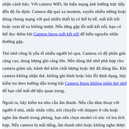
nhận cảnh báo. Với camera WiFi, tín hiệu mạng ảnh hưởng trực tiếp
đến độ ổn định. Camera đặt quá xa modem, xuyên nhiều tường hoặc
dùng chung mạng với quá nhiều thiết bị có thể bị trễ, mất kết nối
hoặc xem từ xa không mượt. Nếu từng gặp lỗi mất kết nối, bạn có
thể đọc thêm bài
Camera Imou mất kết nối
để hiểu nguyên nhân
thường gặp.
Thẻ nhớ cũng là yếu tố nhiều người bỏ qua. Camera có độ phân giải
càng cao, dung lượng ghi càng lớn. Nên dùng thẻ nhớ phù hợp cho
camera giám sát, tránh thẻ kém chất lượng hoặc thẻ đã dùng lâu. Khi
camera không nhận thẻ, không ghi hình hoặc báo lỗi định dạng, hãy
kiểm tra theo hướng dẫn trong bài
Camera Imou không nhận thẻ nhớ
để hạn chế mất dữ liệu quan trọng.
Ngoài ra, hãy kiểm tra nhu cầu âm thanh. Nếu cần đàm thoại với
người ở nhà, nhắc nhân viên, nói chuyện với shipper ở cửa hoặc
nghe âm thanh trong phòng, bạn nên chọn model có mic và loa tích
hợp. Nếu camera bị mất tiếng, âm thanh nhỏ hoặc không nghe được