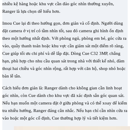
nhiều kệ hàng hoặc khu vực cần đảo góc nhìn thường xuyên,
Ranger là lựa chọn dễ hiểu hơn.
Imou Cue lại đi theo hướng gọn, đơn giản và cố định. Người dùng
đặt camera ở vị trí có tầm nhìn tốt, sau đó camera ghi hình ổn định
theo một hướng nhất định. Với phòng ngủ, phòng em bé, góc cửa ra
vào, quầy thanh toán hoặc khu vực cần giám sát một điểm rõ ràng,
Cue giúp tối ưu chi phí và dễ lắp đặt. Dòng Cue C32 3MP, chẳng
hạn, phù hợp cho nhu cầu quan sát trong nhà với thiết kế nhỏ, đàm
thoại hai chiều và góc nhìn rộng, rất hợp với căn hộ, shop nhỏ hoặc
bàn lễ tân.
Cách hiểu đơn giản là: Ranger dành cho không gian cần linh hoạt
góc nhìn, còn Cue dành cho khu vực đã xác định sẵn góc quan sát.
Nếu bạn muốn một camera đặt ở giữa phòng và có thể xoay để kiểm
tra nhiều hướng, Ranger đáng cân nhắc. Nếu bạn chỉ cần nhìn cửa ra
vào hoặc một góc cố định, Cue thường hợp lý và tiết kiệm hơn.