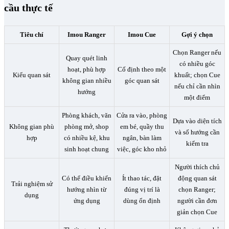
cầu thực tế
Tiêu chí
Imou Ranger
Imou Cue
Gợi ý chọn
Chọn Ranger nếu
Quay quét linh
có nhiều góc
hoạt, phù hợp
Cố định theo một
Kiểu quan sát
khuất; chọn Cue
không gian nhiều
góc quan sát
nếu chỉ cần nhìn
hướng
một điểm
Phòng khách, văn
Cửa ra vào, phòng
Dựa vào diện tích
Không gian phù
phòng mở, shop
em bé, quầy thu
và số hướng cần
hợp
có nhiều kệ, khu
ngân, bàn làm
kiểm tra
sinh hoạt chung
việc, góc kho nhỏ
Người thích chủ
Có thể điều khiển
Ít thao tác, đặt
động quan sát
Trải nghiệm sử
hướng nhìn từ
đúng vị trí là
chọn Ranger;
dụng
ứng dụng
dùng ổn định
người cần đơn
giản chọn Cue