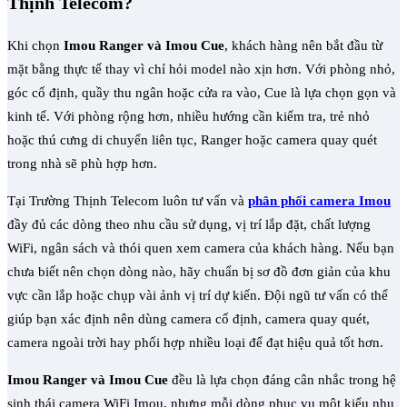
Thịnh Telecom?
Khi chọn
Imou Ranger và Imou Cue
, khách hàng nên bắt đầu từ
mặt bằng thực tế thay vì chỉ hỏi model nào xịn hơn. Với phòng nhỏ,
góc cố định, quầy thu ngân hoặc cửa ra vào, Cue là lựa chọn gọn và
kinh tế. Với phòng rộng hơn, nhiều hướng cần kiểm tra, trẻ nhỏ
hoặc thú cưng di chuyển liên tục, Ranger hoặc camera quay quét
trong nhà sẽ phù hợp hơn.
Tại Trường Thịnh Telecom luôn tư vấn và
phân phối camera Imou
đầy đủ các dòng theo nhu cầu sử dụng, vị trí lắp đặt, chất lượng
WiFi, ngân sách và thói quen xem camera của khách hàng. Nếu bạn
chưa biết nên chọn dòng nào, hãy chuẩn bị sơ đồ đơn giản của khu
vực cần lắp hoặc chụp vài ảnh vị trí dự kiến. Đội ngũ tư vấn có thể
giúp bạn xác định nên dùng camera cố định, camera quay quét,
camera ngoài trời hay phối hợp nhiều loại để đạt hiệu quả tốt hơn.
Imou Ranger và Imou Cue
đều là lựa chọn đáng cân nhắc trong hệ
sinh thái camera WiFi Imou, nhưng mỗi dòng phục vụ một kiểu nhu