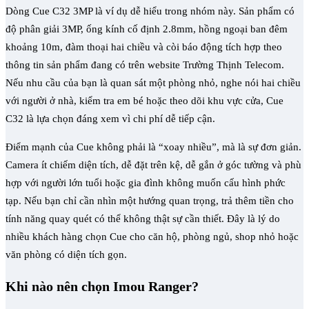
Dòng Cue C32 3MP là ví dụ dễ hiểu trong nhóm này. Sản phẩm có
độ phân giải 3MP, ống kính cố định 2.8mm, hồng ngoại ban đêm
khoảng 10m, đàm thoại hai chiều và còi báo động tích hợp theo
thông tin sản phẩm đang có trên website Trường Thịnh Telecom.
Nếu nhu cầu của bạn là quan sát một phòng nhỏ, nghe nói hai chiều
với người ở nhà, kiểm tra em bé hoặc theo dõi khu vực cửa, Cue
C32 là lựa chọn đáng xem vì chi phí dễ tiếp cận.
Điểm mạnh của Cue không phải là “xoay nhiều”, mà là sự đơn giản.
Camera ít chiếm diện tích, dễ đặt trên kệ, dễ gắn ở góc tường và phù
hợp với người lớn tuổi hoặc gia đình không muốn cấu hình phức
tạp. Nếu bạn chỉ cần nhìn một hướng quan trọng, trả thêm tiền cho
tính năng quay quét có thể không thật sự cần thiết. Đây là lý do
nhiều khách hàng chọn Cue cho căn hộ, phòng ngủ, shop nhỏ hoặc
văn phòng có diện tích gọn.
Khi nào nên chọn Imou Ranger?