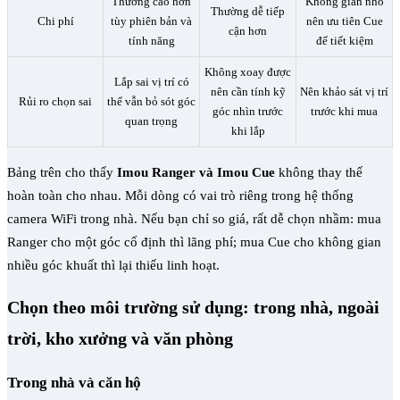
Thường cao hơn
Không gian nhỏ
Thường dễ tiếp
Chi phí
tùy phiên bản và
nên ưu tiên Cue
cận hơn
tính năng
để tiết kiệm
Không xoay được
Lắp sai vị trí có
nên cần tính kỹ
Nên khảo sát vị trí
Rủi ro chọn sai
thể vẫn bỏ sót góc
góc nhìn trước
trước khi mua
quan trọng
khi lắp
Bảng trên cho thấy
Imou Ranger và Imou Cue
không thay thế
hoàn toàn cho nhau. Mỗi dòng có vai trò riêng trong hệ thống
camera WiFi trong nhà. Nếu bạn chỉ so giá, rất dễ chọn nhầm: mua
Ranger cho một góc cố định thì lãng phí; mua Cue cho không gian
nhiều góc khuất thì lại thiếu linh hoạt.
Chọn theo môi trường sử dụng: trong nhà, ngoài
trời, kho xưởng và văn phòng
Trong nhà và căn hộ