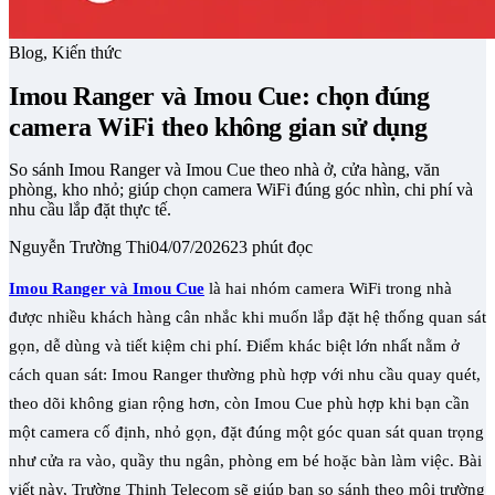
Blog, Kiến thức
Imou Ranger và Imou Cue: chọn đúng
camera WiFi theo không gian sử dụng
So sánh Imou Ranger và Imou Cue theo nhà ở, cửa hàng, văn
phòng, kho nhỏ; giúp chọn camera WiFi đúng góc nhìn, chi phí và
nhu cầu lắp đặt thực tế.
Nguyễn Trường Thi
04/07/2026
23 phút đọc
Imou Ranger và Imou Cue
là hai nhóm camera WiFi trong nhà
được nhiều khách hàng cân nhắc khi muốn lắp đặt hệ thống quan sát
gọn, dễ dùng và tiết kiệm chi phí. Điểm khác biệt lớn nhất nằm ở
cách quan sát: Imou Ranger thường phù hợp với nhu cầu quay quét,
theo dõi không gian rộng hơn, còn Imou Cue phù hợp khi bạn cần
một camera cố định, nhỏ gọn, đặt đúng một góc quan sát quan trọng
như cửa ra vào, quầy thu ngân, phòng em bé hoặc bàn làm việc. Bài
viết này, Trường Thịnh Telecom sẽ giúp bạn so sánh theo môi trường