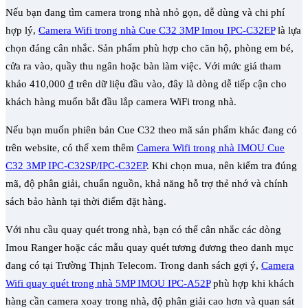
Nếu bạn đang tìm camera trong nhà nhỏ gọn, dễ dùng và chi phí
hợp lý,
Camera Wifi trong nhà Cue C32 3MP Imou IPC-C32EP
là lựa
chọn đáng cân nhắc. Sản phẩm phù hợp cho căn hộ, phòng em bé,
cửa ra vào, quầy thu ngân hoặc bàn làm việc. Với mức giá tham
khảo 410,000 ₫ trên dữ liệu đầu vào, đây là dòng dễ tiếp cận cho
khách hàng muốn bắt đầu lắp camera WiFi trong nhà.
Nếu bạn muốn phiên bản Cue C32 theo mã sản phẩm khác đang có
trên website, có thể xem thêm
Camera Wifi trong nhà IMOU Cue
C32 3MP IPC-C32SP/IPC-C32EP
. Khi chọn mua, nên kiểm tra đúng
mã, độ phân giải, chuẩn nguồn, khả năng hỗ trợ thẻ nhớ và chính
sách bảo hành tại thời điểm đặt hàng.
Với nhu cầu quay quét trong nhà, bạn có thể cân nhắc các dòng
Imou Ranger hoặc các mẫu quay quét tương đương theo danh mục
đang có tại Trường Thịnh Telecom. Trong danh sách gợi ý,
Camera
Wifi quay quét trong nhà 5MP IMOU IPC-A52P
phù hợp khi khách
hàng cần camera xoay trong nhà, độ phân giải cao hơn và quan sát