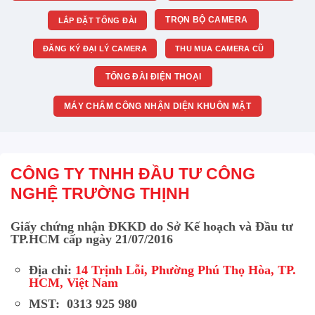
TRỌN BỘ CAMERA
LẮP ĐẶT TỔNG ĐÀI
ĐĂNG KÝ ĐẠI LÝ CAMERA
THU MUA CAMERA CŨ
TỔNG ĐÀI ĐIỆN THOẠI
MÁY CHẤM CÔNG NHẬN DIỆN KHUÔN MẶT
CÔNG TY TNHH ĐẦU TƯ CÔNG
NGHỆ TRƯỜNG THỊNH
Giấy chứng nhận ĐKKD do Sở Kế hoạch và Đầu tư
TP.HCM cấp ngày 21/07/2016
Địa chỉ:
14 Trịnh Lỗi, Phường Phú Thọ Hòa, TP.
HCM, Việt Nam
MST: 0313 925 980