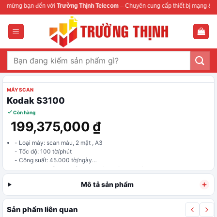
Bỏ
mừng bạn đến với
Trường Thịnh Telecom
– Chuyên cung cấp thiết bị mạng & cam
qua
nội
dung
Tìm
kiếm:
MÁY SCAN
Kodak S3100
Còn hàng
199,375,000
₫
- Loại máy: scan màu, 2 mặt , A3
- Tốc độ: 100 tờ/phút
- Công suất: 45.000 tờ/ngày
- Khay nạp giấy: 300 tờ, thang nâng công nghiệp
- Cổng kết nối: USB, Gigabit Ethernet
Mô tả sản phẩm
Sản phẩm liên quan