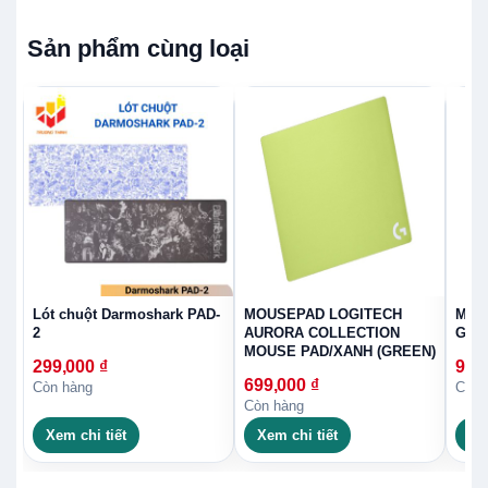
Sản phẩm cùng loại
Lót chuột Darmoshark PAD-
MOUSEPAD LOGITECH
MOU
2
AURORA COLLECTION
G84
MOUSE PAD/XANH (GREEN)
299,000
₫
999
699,000
₫
Còn hàng
Còn 
Còn hàng
Xem chi tiết
Xem chi tiết
Xe