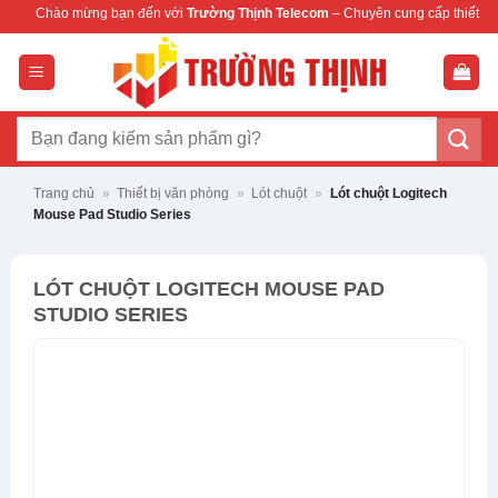
Bỏ
mừng bạn đến với
Trường Thịnh Telecom
– Chuyên cung cấp thiết bị mạng & came
qua
nội
dung
Tìm
kiếm:
Trang chủ
»
Thiết bị văn phòng
»
Lót chuột
»
Lót chuột Logitech
Mouse Pad Studio Series
LÓT CHUỘT LOGITECH MOUSE PAD
STUDIO SERIES