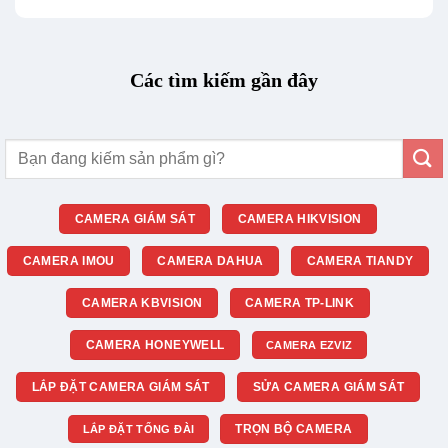
Các tìm kiếm gần đây
Tìm
kiếm:
CAMERA GIÁM SÁT
CAMERA HIKVISION
CAMERA IMOU
CAMERA DAHUA
CAMERA TIANDY
CAMERA KBVISION
CAMERA TP-LINK
CAMERA HONEYWELL
CAMERA EZVIZ
LẮP ĐẶT CAMERA GIÁM SÁT
SỬA CAMERA GIÁM SÁT
TRỌN BỘ CAMERA
LẮP ĐẶT TỔNG ĐÀI