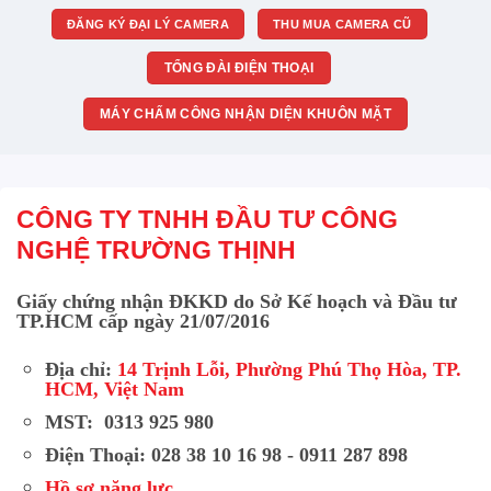
ĐĂNG KÝ ĐẠI LÝ CAMERA
THU MUA CAMERA CŨ
TỔNG ĐÀI ĐIỆN THOẠI
MÁY CHẤM CÔNG NHẬN DIỆN KHUÔN MẶT
CÔNG TY TNHH ĐẦU TƯ CÔNG
NGHỆ TRƯỜNG THỊNH
Giấy chứng nhận ĐKKD do Sở Kế hoạch và Đầu tư
TP.HCM cấp ngày 21/07/2016
Địa chỉ:
14 Trịnh Lỗi, Phường Phú Thọ Hòa, TP.
HCM, Việt Nam
MST: 0313 925 980
Điện Thoại: 028 38 10 16 98 - 0911 287 898
Hồ sơ năng lực