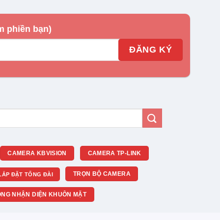
m phiền bạn)
CAMERA KBVISION
CAMERA TP-LINK
TRỌN BỘ CAMERA
LẮP ĐẶT TỔNG ĐÀI
NG NHẬN DIỆN KHUÔN MẶT