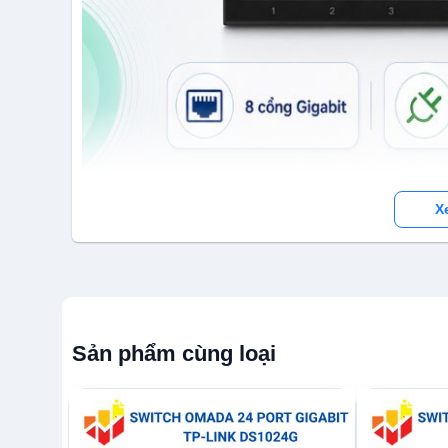
X
Tổng quan về TP-Link TL-LS100
Sản phẩm cùng loại
Ưu điểm vượt trội của Switc
truyền tải dữ liệu