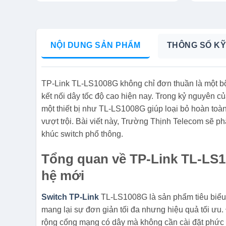
NỘI DUNG SẢN PHẨM
THÔNG SỐ KỸ
TP-Link TL-LS1008G không chỉ đơn thuần là một bộ
kết nối dây tốc độ cao hiện nay. Trong kỷ nguyên củ
một thiết bị như TL-LS1008G giúp loại bỏ hoàn to
vượt trội. Bài viết này, Trường Thịnh Telecom sẽ phâ
khúc switch phổ thông.
Tổng quan về TP-Link TL-LS1
hệ mới
Switch TP-Link
TL-LS1008G là sản phẩm tiêu biểu 
mang lại sự đơn giản tối đa nhưng hiệu quả tối ưu.
rộng cổng mạng có dây mà không cần cài đặt phức t