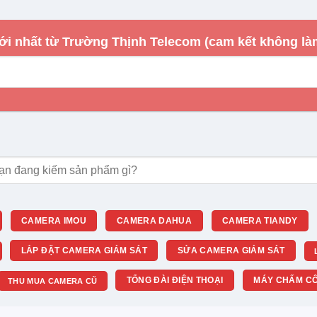
m vào đó, nó còn có thể phân tích chiều dài của cáp
t phù hợp. Cáp càng ngắn, điện năng tiêu thụ càng ít.
ới nhất từ Trường Thịnh Telecom (cam kết không là
rường, vừa tiết kiệm được một khoản đáng kể trong hóa
m:
CAMERA IMOU
CAMERA DAHUA
CAMERA TIANDY
LẮP ĐẶT CAMERA GIÁM SÁT
SỬA CAMERA GIÁM SÁT
TỔNG ĐÀI ĐIỆN THOẠI
MÁY CHẤM CÔ
THU MUA CAMERA CŨ