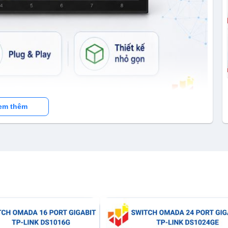
em thêm
8G giải pháp mạng Gigabit thế hệ mới
h TP-Link TL-LS1008G trong