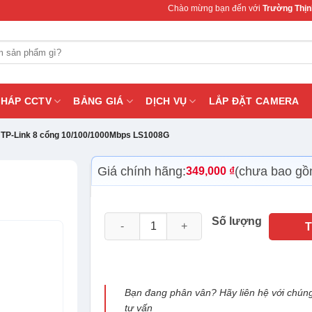
Chào mừng bạn đến với
Trường Thịnh Telecom
–
PHÁP CCTV
BẢNG GIÁ
DỊCH VỤ
LẮP ĐẶT CAMERA
 TP-Link 8 cổng 10/100/1000Mbps LS1008G
Giá chính hãng:
(chưa bao gồ
349,000
₫
Switch để bàn TP-Link 8 cổng 10/100/100
Số lượng
Bạn đang phân vân? Hãy liên hệ với chúng
tư vấn