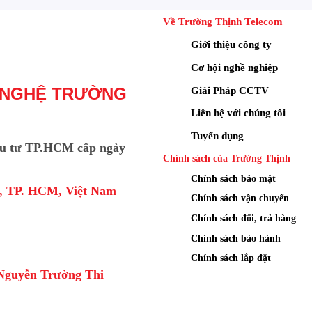
Về Trường Thịnh Telecom
Giới thiệu công ty
Cơ hội nghề nghiệp
Giải Pháp CCTV
 NGHỆ TRƯỜNG
Liên hệ với chúng tôi
Tuyển dụng
u tư TP.HCM cấp ngày
Chính sách của Trường Thịnh
Chính sách bảo mật
a, TP. HCM, Việt Nam
thernet trên TL-LS1008G
Chính sách vận chuyển
Chính sách đổi, trả hàng
h năng Plug & Play của LS1008G
Chính sách bảo hành
Chính sách lắp đặt
ổ biến chính là tính năng Cắm là chạy (Plug and Play).
Nguyễn Trường Thi
ng cần phải thực hiện bất kỳ thao tác cấu hình phần mềm