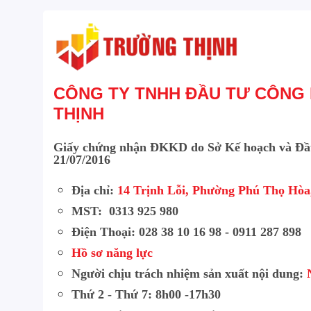
CÔNG TY TNHH ĐẦU TƯ CÔNG
THỊNH
Giấy chứng nhận ĐKKD do Sở Kế hoạch và Đầ
21/07/2016
Địa chỉ:
14 Trịnh Lỗi, Phường Phú Thọ Hò
Công nghệ Green E
MST: 0313 925 980
Điện Thoại: 028 38 10 16 98 - 0911 287 898
Khả năng tương thích và tín
Hồ sơ năng lực
Một trong những lý do khiến TL-LS1008G trở nên ph
Người chịu trách nhiệm sản xuất nội dung:
Bạn không cần phải là một chuyên gia IT, cũng khô
Thứ 2 - Thứ 7: 8h00 -17h30
nào để bắt đầu sử dụng thiết bị này.