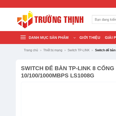
Bỏ
qua
nội
Tìm
dung
kiếm:
DANH MỤC SẢN PHẨM
GIỚI THIỆU
GIẢI 
Trang chủ
»
Thiết bị mạng
»
Switch TP-LINK
»
Switch để bàn
SWITCH ĐỂ BÀN TP-LINK 8 CỔNG
10/100/1000MBPS LS1008G