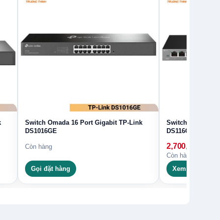
k
Switch Omada 16 Port Gigabit TP-Link
Switch Omada 16 
DS1016GE
DS116GE
2,700,000
₫
Còn hàng
Còn hàng
Gọi đặt hàng
Xem chi tiết