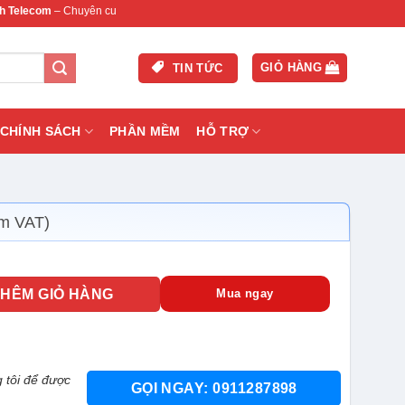
 Chuyên cung cấp thiết bị mạng & camera chính hãng, bảo hành , hỗ trợ nhanh.
GIỎ HÀNG
TIN TỨC
CHÍNH SÁCH
PHẦN MỀM
HỖ TRỢ
m VAT)
0Mbps LS1008G số lượng
THÊM GIỎ HÀNG
Mua ngay
 tôi để được
GỌI NGAY: 0911287898