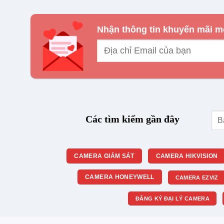
cổng đó sang chế độ chờ để giảm tiêu thụ điện. Thê
mạng được kết nối để điều chỉnh mức công suất phá
Nhận thông tin khuyến mãi m
Đây là một giải pháp win-win bạn vừa bảo vệ môi t
đơn tiền điện hàng tháng.
Tìm
Các tìm kiếm gần đây
kiế
CAMERA GIÁM SÁT
CAMERA HIKVISION
CAMERA HONEYWELL
CAMERA EZVIZ
ĐĂNG KÝ ĐẠI LÝ CAMERA