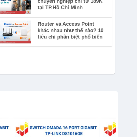
chuyên nghiệp chỉ từ 189K
tại TP.Hồ Chí Minh
Router và Access Point
khác nhau như thế nào? 10
tiêu chi phân biệt phổ biến