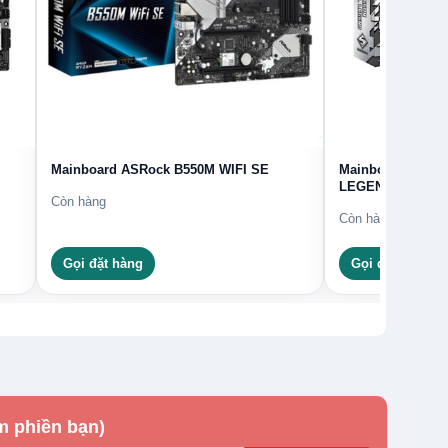
Mainboard ASRock B550M WIFI SE
Mainboard ASRO
LEGEND
Còn hàng
Còn hàng
Gọi đặt hàng
Gọi đặt hàng
m phiền bạn)