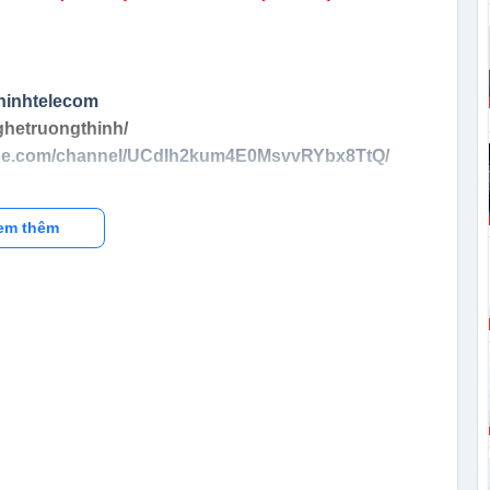
hinhtelecom
ghetruongthinh/
ube.com/channel/UCdIh2kum4E0MsvvRYbx8TtQ/
em thêm