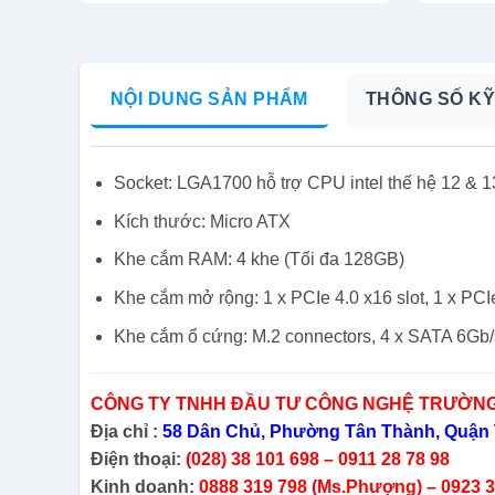
NỘI DUNG SẢN PHẨM
THÔNG SỐ KỸ
Socket: LGA1700 hỗ trợ CPU intel thế hệ 12 & 1
Kích thước: Micro ATX
Khe cắm RAM: 4 khe (Tối đa 128GB)
Khe cắm mở rộng: 1 x PCIe 4.0 x16 slot, 1 x PCIe 
Khe cắm ổ cứng: M.2 connectors, 4 x SATA 6Gb/
CÔNG TY TNHH ĐẦU TƯ CÔNG NGHỆ TRƯỜNG
Địa chỉ :
58 Dân Chủ, Phường Tân Thành, Quận 
Điện thoại:
(028) 38 101 698 – 0911 28 78 98
Kinh doanh:
0888 319 798 (Ms.Phượng) – 0923 38