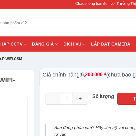
Chào mừng bạn đến với
Trường Thịnh Teleco
PHÁP CCTV
BẢNG GIÁ
DỊCH VỤ
LẮP ĐẶT CAMERA
0-P WIFI-CSM
Giá chính hãng:
(chưa bao 
6,200,000
₫
IFI-
Mainboard Asus PRIME Z790-P WIFI-CSM s
Số lượng
Bạn đang phân vân? Hãy liên hệ với chúng
tư vấn