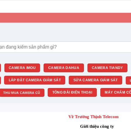
m:
CAMERA IMOU
CAMERA DAHUA
CAMERA TIANDY
LẮP ĐẶT CAMERA GIÁM SÁT
SỬA CAMERA GIÁM SÁT
TỔNG ĐÀI ĐIỆN THOẠI
MÁY CHẤM CÔ
THU MUA CAMERA CŨ
Về Trường Thịnh Telecom
Giới thiệu công ty