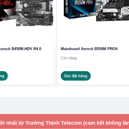
Asrock B450M-HDV R4.0
Mainboard Asrock B550M PRO4
Còn hàng
àng
Gọi đặt hàng
ới nhất từ Trường Thịnh Telecom (cam kết không là