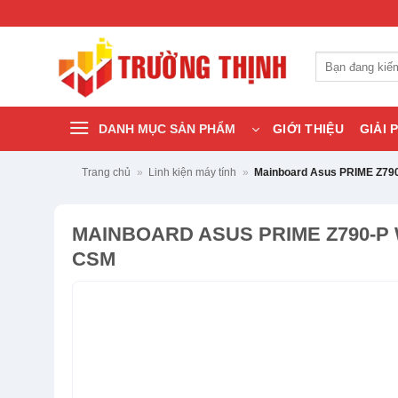
Bỏ
qua
nội
Tìm
dung
kiếm:
DANH MỤC SẢN PHẨM
GIỚI THIỆU
GIẢI 
Trang chủ
»
Linh kiện máy tính
»
Mainboard Asus PRIME Z79
MAINBOARD ASUS PRIME Z790-P W
CSM