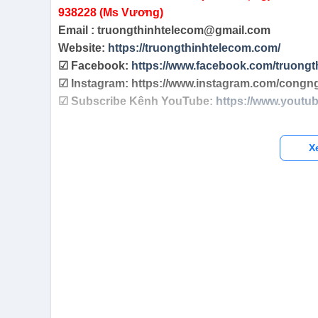
938228 (Ms Vương)
Email : truongthinhtelecom@gmail.com
Website:
https://truongthinhtelecom.com/
☑ Facebook:
https://www.facebook.com/truongt
☑ Instagram: https://www.instagram.com/congn
☑ Subscribe Kênh YouTube:
https://www.yout
X