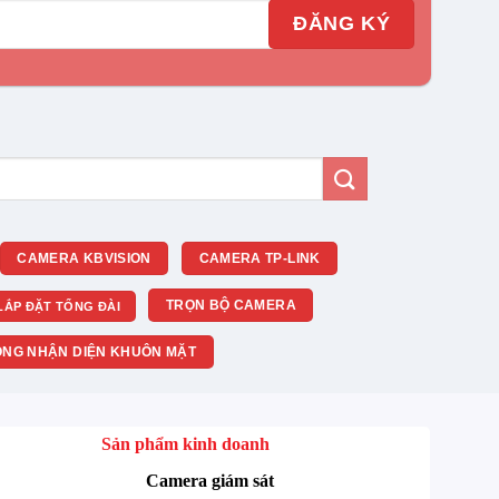
CAMERA KBVISION
CAMERA TP-LINK
TRỌN BỘ CAMERA
LẮP ĐẶT TỔNG ĐÀI
NG NHẬN DIỆN KHUÔN MẶT
Sản phẩm kinh doanh
Camera giám sát