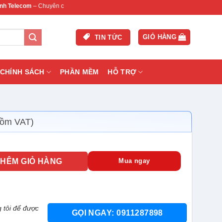
m
– Chuyên cung cấp thiết bị mạng & camera chính hãng, bảo hành , hỗ trợ nhanh.
GIỎ HÀNG
TIN TỨC
CHÍNH SÁCH
PHẦN MỀM
HỖ TRỢ
gồm VAT)
ố lượng
THÊM GIỎ HÀNG
Mua ngay
 tôi để được
GỌI NGAY: 0911287898