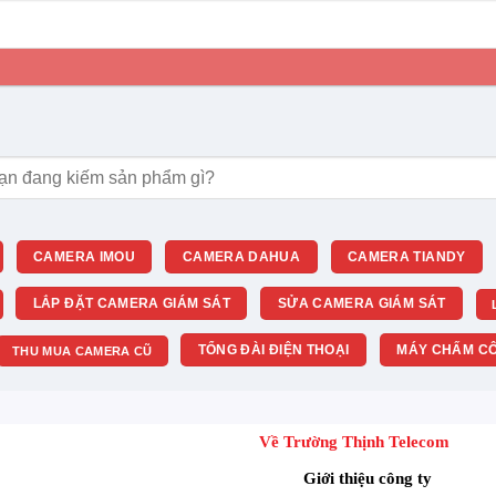
m:
CAMERA IMOU
CAMERA DAHUA
CAMERA TIANDY
LẮP ĐẶT CAMERA GIÁM SÁT
SỬA CAMERA GIÁM SÁT
TỔNG ĐÀI ĐIỆN THOẠI
MÁY CHẤM CÔ
THU MUA CAMERA CŨ
Về Trường Thịnh Telecom
Giới thiệu công ty