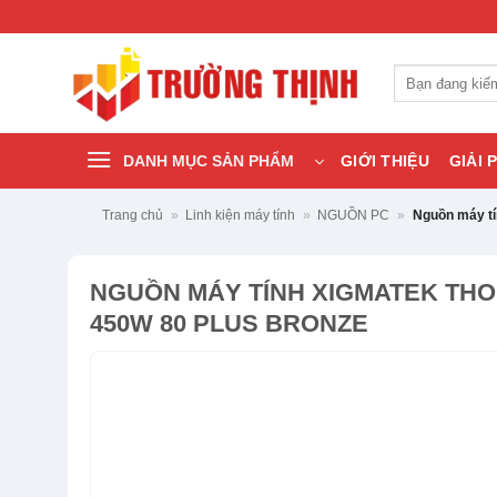
Bỏ
qua
nội
Tìm
dung
kiếm:
DANH MỤC SẢN PHẨM
GIỚI THIỆU
GIẢI 
Trang chủ
»
Linh kiện máy tính
»
NGUỒN PC
»
Nguồn máy t
NGUỒN MÁY TÍNH XIGMATEK THO
450W 80 PLUS BRONZE