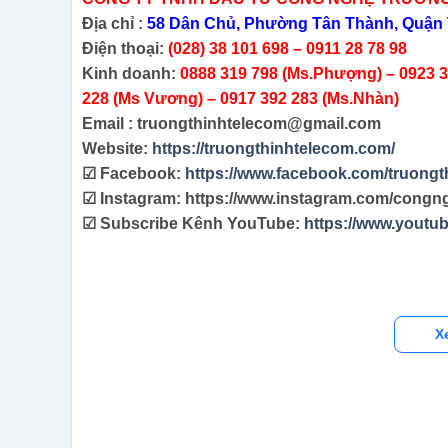
Địa chỉ :
58 Dân Chủ, Phường Tân Thành, Quận 
Điện thoại:
(028) 38 101 698 – 0911 28 78 98
Kinh doanh:
0888 319 798 (Ms.Phượng) – 0923 38
228 (Ms Vương) – 0917 392 283 (Ms.Nhàn)
Email : truongthinhtelecom@gmail.com
Website:
https://truongthinhtelecom.com/
☑ Facebook:
https://www.facebook.com/truongt
☑ Instagram: https://www.instagram.com/congn
☑ Subscribe Kênh YouTube:
https://www.yout
X