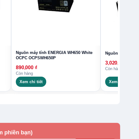
Nguồn máy tính ENERGIA WH650 White
Nguồn máy tính 
OCPC OCPSWH650P
3,020,000
₫
890,000
₫
Còn hàng
Còn hàng
Xem chi tiết
Xem chi tiết
m phiền bạn)