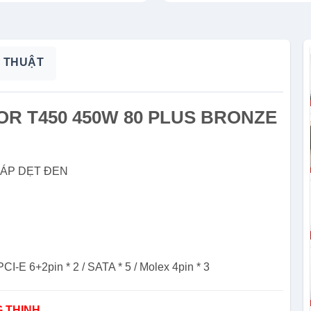
 THUẬT
HOR T450 450W 80 PLUS BRONZE
CÁP DẸT ĐEN
I-E 6+2pin * 2 / SATA * 5 / Molex 4pin * 3
 THỊNH