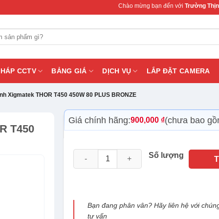
Chào mừng bạn đến với
Trường Thịnh Tele
PHÁP CCTV
BẢNG GIÁ
DỊCH VỤ
LẮP ĐẶT CAMERA
ính Xigmatek THOR T450 450W 80 PLUS BRONZE
Giá chính hãng:
(chưa bao gồ
900,000
₫
R T450
Nguồn máy tính Xigmatek THOR T450 450
Số lượng
Bạn đang phân vân? Hãy liên hệ với chúng
tư vấn