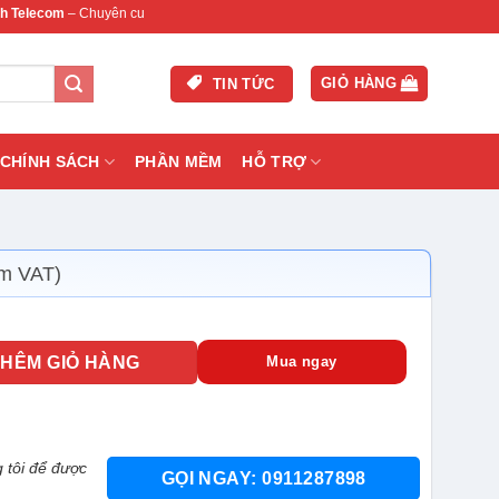
com
– Chuyên cung cấp thiết bị mạng & camera chính hãng, bảo hành , hỗ trợ nhan
GIỎ HÀNG
TIN TỨC
CHÍNH SÁCH
PHẦN MỀM
HỖ TRỢ
m VAT)
W 80 PLUS BRONZE số lượng
THÊM GIỎ HÀNG
Mua ngay
 tôi để được
GỌI NGAY: 0911287898