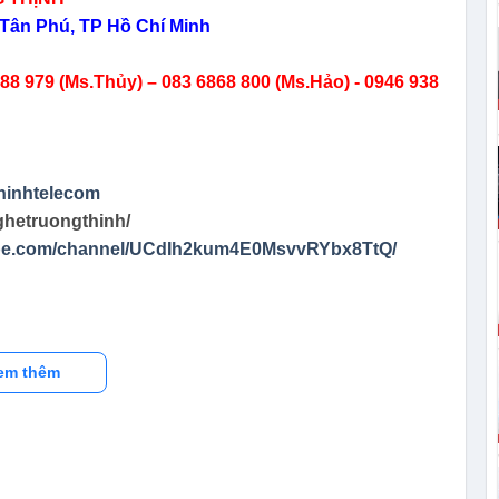
Tân Phú, TP Hồ Chí Minh
8 979 (Ms.Thủy) – 083 6868 800 (Ms.Hảo) - 0946 938
hinhtelecom
ghetruongthinh/
ube.com/channel/UCdIh2kum4E0MsvvRYbx8TtQ/
em thêm