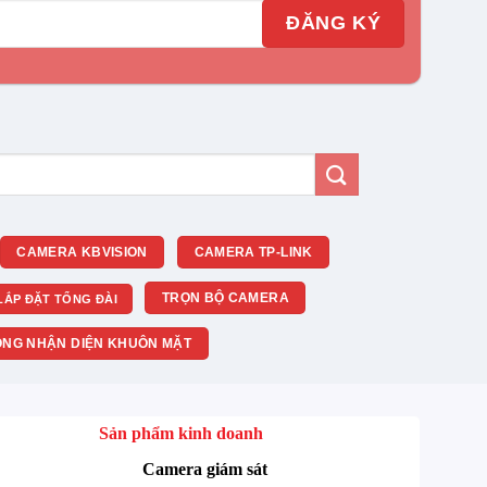
CAMERA KBVISION
CAMERA TP-LINK
TRỌN BỘ CAMERA
LẮP ĐẶT TỔNG ĐÀI
NG NHẬN DIỆN KHUÔN MẶT
Sản phẩm kinh doanh
Camera giám sát