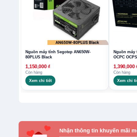
Nguồn máy tính Segotep AN650W-
Nguồn máy t
80PLUS Black
OCPC OCPS
1,150,000
₫
1,390,000
Còn hàng
Còn hàng
Xem chi tiết
Xem chi ti
Nhận thông tin khuyến mãi m