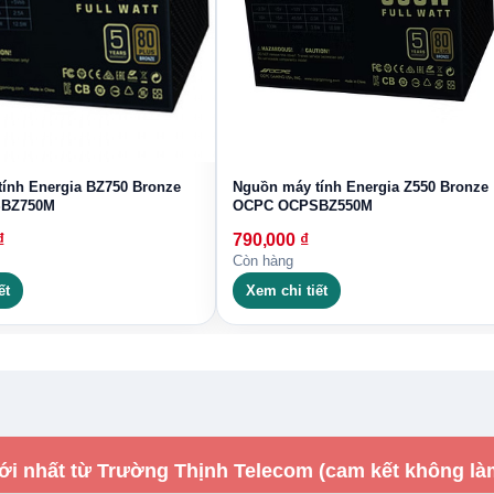
ính Energia BZ750 Bronze
Nguồn máy tính Energia Z550 Bronze
BZ750M
OCPC OCPSBZ550M
₫
790,000
₫
Còn hàng
ết
Xem chi tiết
ới nhất từ Trường Thịnh Telecom (cam kết không là