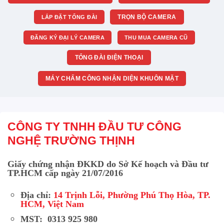
TRỌN BỘ CAMERA
LẮP ĐẶT TỔNG ĐÀI
ĐĂNG KÝ ĐẠI LÝ CAMERA
THU MUA CAMERA CŨ
TỔNG ĐÀI ĐIỆN THOẠI
MÁY CHẤM CÔNG NHẬN DIỆN KHUÔN MẶT
CÔNG TY TNHH ĐẦU TƯ CÔNG
NGHỆ TRƯỜNG THỊNH
Giấy chứng nhận ĐKKD do Sở Kế hoạch và Đầu tư
TP.HCM cấp ngày 21/07/2016
Địa chỉ:
14 Trịnh Lỗi, Phường Phú Thọ Hòa, TP.
HCM, Việt Nam
MST: 0313 925 980