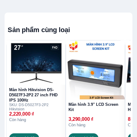
Sản phẩm cùng loại
Màn hình Hikvision DS-
D5027F3-2P2 27 inch FHD
IPS 100Hz
Màn hình 3.9'' LCD Screen
Màn 
SKU: DS-D5027F3-2P2
Hikvision
Kit
H34S
2,220,000
₫
3,290,000
₫
8,4
Còn hàng
Còn hàng
Còn 