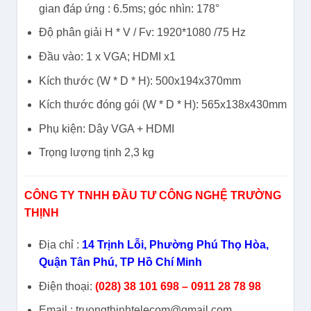
gian đáp ứng : 6.5ms; góc nhìn: 178°
Độ phân giải H * V / Fv: 1920*1080 /75 Hz
Đầu vào: 1 x VGA; HDMI x1
Kích thước (W * D * H): 500x194x370mm
Kích thước đóng gói (W * D * H): 565x138x430mm
Phụ kiện: Dây VGA + HDMI
Trọng lượng tịnh 2,3 kg
CÔNG TY TNHH ĐẦU TƯ CÔNG NGHỆ TRƯỜNG
THỊNH
Địa chỉ :
14 Trịnh Lỗi, Phường Phú Thọ Hòa,
Quận Tân Phú, TP Hồ Chí Minh
Điện thoại:
(028) 38 101 698 – 0911 28 78 98
Email : truongthinhtelecom@gmail.com