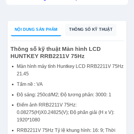
NỘI DUNG SẢN PHẨM
THÔNG SỐ KỸ THUẬT
Thông số kỹ thuật Màn hình LCD
HUNTKEY RRB2211V 75Hz
Màn hình máy tính Huntkey LCD RRB2211V 75Hz
21.45
Tấm nề : VA
Độ sáng: 250cd/M2; Độ tương phản: 3000: 1
Điểm ảnh RRB2211V 75Hz:
0.08275(H)X0.24825(V); Độ phân giải (H x V):
1920*1080
RRB2211V 75Hz Tỷ lệ khung hình: 16: 9; Thời