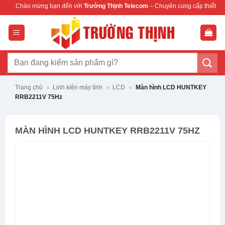
Bỏ
ng bạn đến với
Trường Thịnh Telecom
– Chuyên cung cấp thiết bị mạng & camera 
qua
nội
dung
Tìm
kiếm:
Trang chủ
»
Linh kiện máy tính
»
LCD
»
Màn hình LCD HUNTKEY
RRB2211V 75Hz
MÀN HÌNH LCD HUNTKEY RRB2211V 75HZ