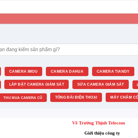
m:
CAMERA IMOU
CAMERA DAHUA
CAMERA TIANDY
LẮP ĐẶT CAMERA GIÁM SÁT
SỬA CAMERA GIÁM SÁT
TỔNG ĐÀI ĐIỆN THOẠI
MÁY CHẤM CÔ
THU MUA CAMERA CŨ
Về Trường Thịnh Telecom
Giới thiệu công ty