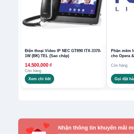
Điện thoại Video IP NEC GT890 ITX-3370-
Phần mềm In
1W (BK) TEL (Sao chép)
cho Opera &
14,500,000
₫
Còn hàng
Còn hàng
Xem chi tiết
Gọi đặt h
Nhận thông tin khuyến mãi m