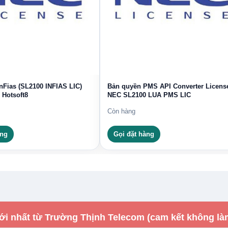
Fias (SL2100 INFIAS LIC)
Bản quyền PMS API Converter License
 Hotsoft8
NEC SL2100 LUA PMS LIC
Còn hàng
àng
Gọi đặt hàng
ới nhất từ Trường Thịnh Telecom (cam kết không là