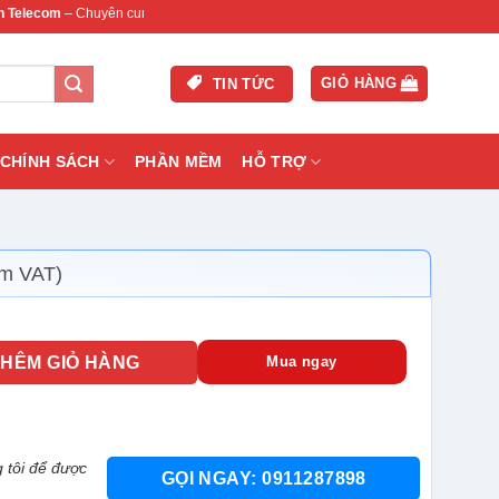
m
– Chuyên cung cấp thiết bị mạng & camera chính hãng, bảo hành , hỗ trợ nhanh.
GIỎ HÀNG
TIN TỨC
CHÍNH SÁCH
PHẦN MỀM
HỖ TRỢ
ồm VAT)
E-01 LIC số lượng
THÊM GIỎ HÀNG
Mua ngay
 tôi để được
GỌI NGAY: 0911287898