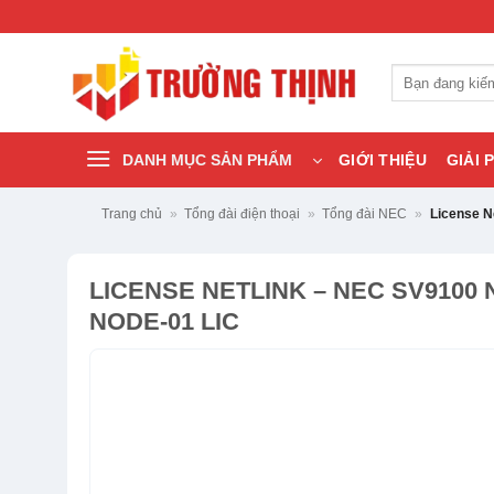
Bỏ
qua
nội
Tìm
dung
kiếm:
DANH MỤC SẢN PHẨM
GIỚI THIỆU
GIẢI 
Trang chủ
»
Tổng đài điện thoại
»
Tổng đài NEC
»
License N
LICENSE NETLINK – NEC SV9100 
NODE-01 LIC