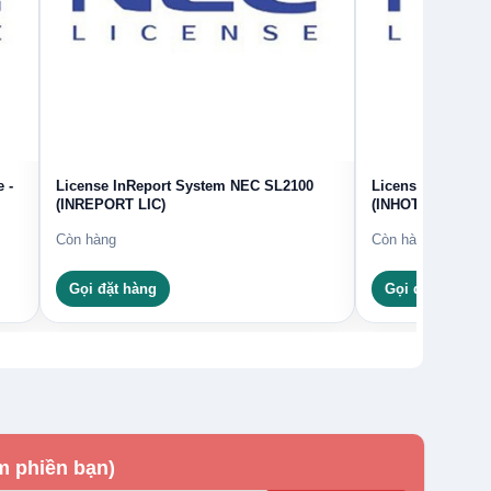
 -
License InReport System NEC SL2100
License InHotel
(INREPORT LIC)
(INHOTEL ROOM-
Còn hàng
Còn hàng
Gọi đặt hàng
Gọi đặt hàng
m phiền bạn)