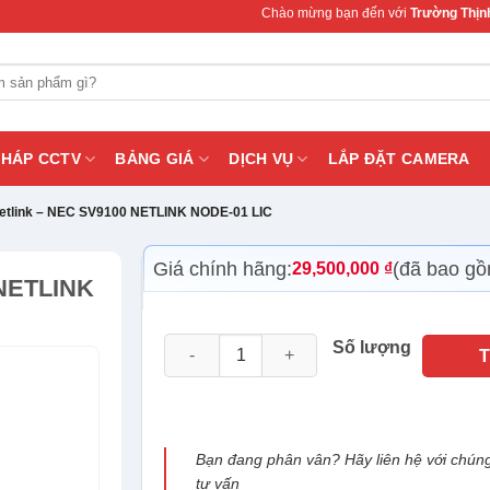
Chào mừng bạn đến với
Trường Thịnh Teleco
PHÁP CCTV
BẢNG GIÁ
DỊCH VỤ
LẮP ĐẶT CAMERA
etlink – NEC SV9100 NETLINK NODE-01 LIC
Giá chính hãng:
(đã bao g
29,500,000
₫
NETLINK
License Netlink - NEC SV9100 NETLINK NOD
Số lượng
Bạn đang phân vân? Hãy liên hệ với chúng
tư vấn