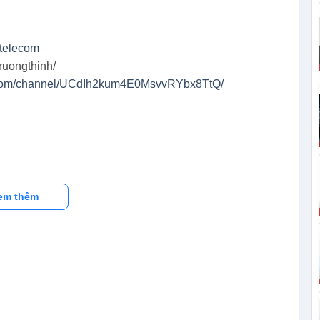
htelecom
ruongthinh/
.com/channel/UCdIh2kum4E0MsvvRYbx8TtQ/
em thêm