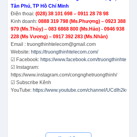
Tân Phú, TP Hồ Chí Minh
Điện thoại:
(028) 38 101 698 – 0911 28 78 98
Kinh doanh:
0888 319 798 (Ms.Phượng) – 0923 388
979 (Ms.Thủy) – 083 6868 800 (Ms.Hảo) - 0946 938
228 (Ms Vương) – 0917 392 283 (Ms.Nhàn)
Email : truongthinhtelecom@gmail.com
Website:
https://truongthinhtelecom.com/
☑ Facebook:
https://www.facebook.com/truongthinhtelec
☑ Instagram:
https://www.instagram.com/congnghetruongthinh/
☑ Subscribe Kênh
YouTube:
https://www.youtube.com/channel/UCdIh2kum