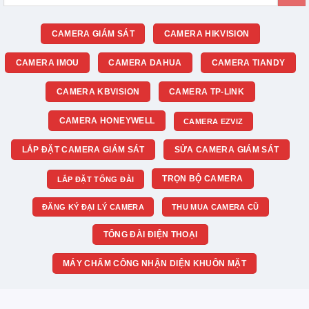
kiếm:
CAMERA GIÁM SÁT
CAMERA HIKVISION
CAMERA IMOU
CAMERA DAHUA
CAMERA TIANDY
CAMERA KBVISION
CAMERA TP-LINK
CAMERA HONEYWELL
CAMERA EZVIZ
LẮP ĐẶT CAMERA GIÁM SÁT
SỬA CAMERA GIÁM SÁT
TRỌN BỘ CAMERA
LẮP ĐẶT TỔNG ĐÀI
ĐĂNG KÝ ĐẠI LÝ CAMERA
THU MUA CAMERA CŨ
TỔNG ĐÀI ĐIỆN THOẠI
MÁY CHẤM CÔNG NHẬN DIỆN KHUÔN MẶT