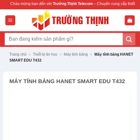
Bỏ
ừng bạn đến với
Trường Thịnh Telecom
– Chuyên cung cấp thiết bị mạng & camer
qua
nội
dung
Tìm
kiếm:
Trang chủ
»
Thiết bị tin học
»
Máy tính bảng
»
Máy tính bảng HANET
SMART EDU T432
MÁY TÍNH BẢNG HANET SMART EDU T432