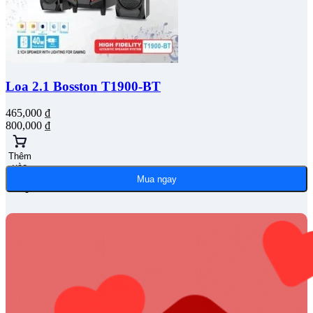
Loa 2.1 Bosston T1900-BT
465,000
₫
800,000
₫
Thêm
vào
giỏ
Mua ngay
hàng