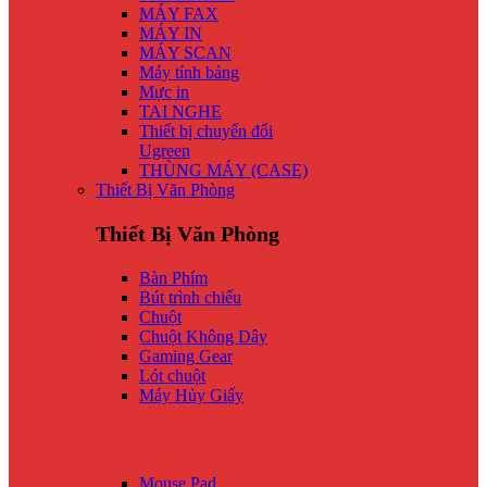
MÁY FAX
MÁY IN
MÁY SCAN
Máy tính bảng
Mực in
TAI NGHE
Thiết bị chuyển đổi
Ugreen
THÙNG MÁY (CASE)
Thiết Bị Văn Phòng
Thiết Bị Văn Phòng
Bàn Phím
Bút trình chiếu
Chuột
Chuột Không Dây
Gaming Gear
Lót chuột
Máy Hủy Giấy
Mouse Pad