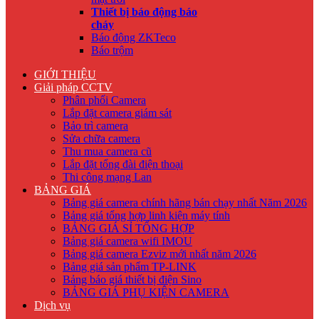
Thiết bị báo động báo
cháy
Báo động ZKTeco
Báo trộm
GIỚI THIỆU
Giải pháp CCTV
Phân phối Camera
Lắp đặt camera giám sát
Bảo trì camera
Sửa chữa camera
Thu mua camera cũ
Lắp đặt tổng đài điện thoại
Thi công mạng Lan
BẢNG GIÁ
Bảng giá camera chính hãng bán chạy nhất Năm 2026
Bảng giá tổng hợp linh kiện máy tính
BẢNG GIÁ SỈ TỔNG HỢP
Bảng giá camera wifi IMOU
Bảng giá camera Ezviz mới nhất năm 2026
Bảng giá sản phẩm TP-LINK
Bảng báo giá thiết bị điện Sino
BẢNG GIÁ PHỤ KIỆN CAMERA
Dịch vụ