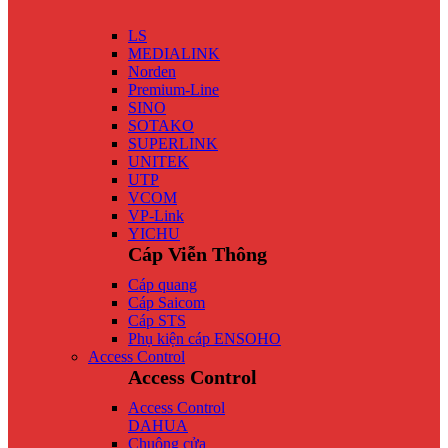
LS
MEDIALINK
Norden
Premium-Line
SINO
SOTAKO
SUPERLINK
UNITEK
UTP
VCOM
VP-Link
YICHU
Cáp Viễn Thông
Cáp quang
Cáp Saicom
Cáp STS
Phụ kiện cáp ENSOHO
Access Control
Access Control
Access Control
DAHUA
Chuông cửa