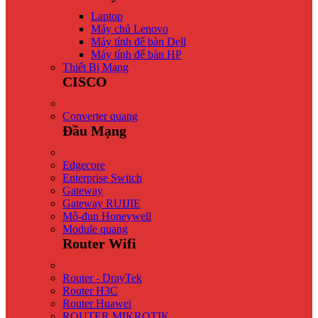
Laptop
Máy chủ Lenovo
Máy tính để bàn Dell
Máy tính để bàn HP
Thiết Bị Mạng
CISCO
Converter quang
Đầu Mạng
Edgecore
Enterprise Switch
Gateway
Gateway RUIJIE
Mô-đun Honeywell
Module quang
Router Wifi
Router - DrayTek
Router H3C
Router Huawei
ROUTER MIKROTIK