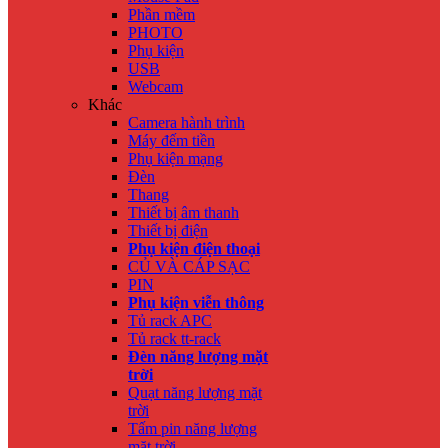
Phần mềm
PHOTO
Phụ kiện
USB
Webcam
Khác
Camera hành trình
Máy đếm tiền
Phụ kiện mạng
Đèn
Thang
Thiết bị âm thanh
Thiết bị điện
Phụ kiện điện thoại
CỦ VÀ CÁP SẠC
PIN
Phụ kiện viễn thông
Tủ rack APC
Tủ rack tt-rack
Đèn năng lượng mặt
trời
Quạt năng lượng mặt
trời
Tấm pin năng lượng
mặt trời