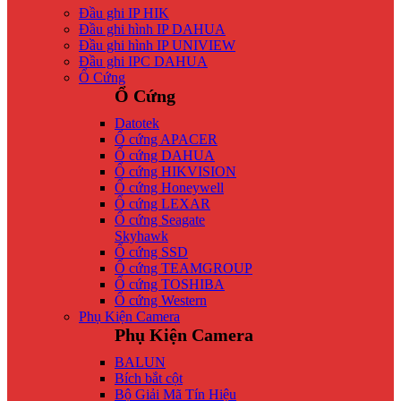
Đầu ghi IP HIK
Đầu ghi hình IP DAHUA
Đầu ghi hình IP UNIVIEW
Đầu ghi IPC DAHUA
Ổ Cứng
Ổ Cứng
Datotek
Ổ cứng APACER
Ổ cứng DAHUA
Ổ cứng HIKVISION
Ổ cứng Honeywell
Ổ cứng LEXAR
Ổ cứng Seagate
Skyhawk
Ổ cứng SSD
Ổ cứng TEAMGROUP
Ổ cứng TOSHIBA
Ổ cứng Western
Phụ Kiện Camera
Phụ Kiện Camera
BALUN
Bích bắt cột
Bộ Giải Mã Tín Hiệu