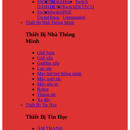
SWITCH
Switch
Hrui
Switch
DAHUA
HUNO
Switch
ZKTECO
Switch
Switch
POE
Ewind
Imou
Unmanaged
Thiết Bị Nhà Thông Minh
Thiết Bị Nhà Thông
Minh
Ghế Sofa
Ghế xếp
Giường xếp
Lau sàn
Máy hút bụi thông minh
Máy quét rác
Máy rửa xe
Robot
Thùng rác
Xe đẩy
Thiết Bị Tin Học
Thiết Bị Tin Học
ÂM THANH