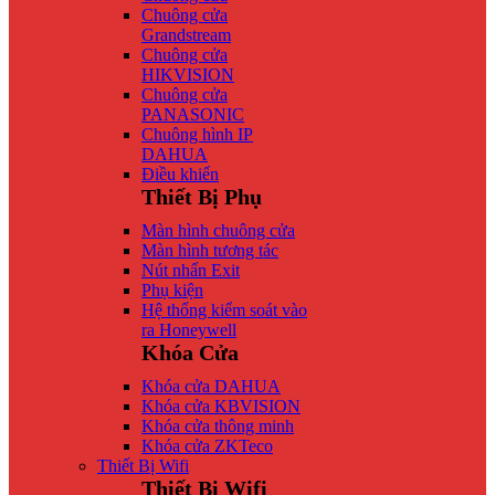
Chuông cửa
Grandstream
Chuông cửa
HIKVISION
Chuông cửa
PANASONIC
Chuông hình IP
DAHUA
Điều khiển
Thiết Bị Phụ
Màn hình chuông cửa
Màn hình tương tác
Nút nhấn Exit
Phụ kiện
Hệ thống kiểm soát vào
ra Honeywell
Khóa Cửa
Khóa cửa DAHUA
Khóa cửa KBVISION
Khóa cửa thông minh
Khóa cửa ZKTeco
Thiết Bị Wifi
Thiết Bị Wifi