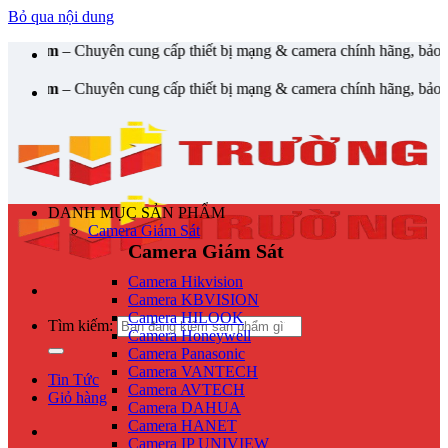
Bỏ qua nội dung
huyên cung cấp thiết bị mạng & camera chính hãng, bảo hành , hỗ trợ
huyên cung cấp thiết bị mạng & camera chính hãng, bảo hành , hỗ trợ
DANH MỤC SẢN PHẨM
Camera Giám Sát
Camera Giám Sát
Camera Hikvision
Camera KBVISION
Camera HILOOK
Tìm kiếm:
Camera Honeywell
Camera Panasonic
Camera VANTECH
Tin Tức
Camera AVTECH
Giỏ hàng
Camera DAHUA
Camera HANET
Camera IP UNIVIEW