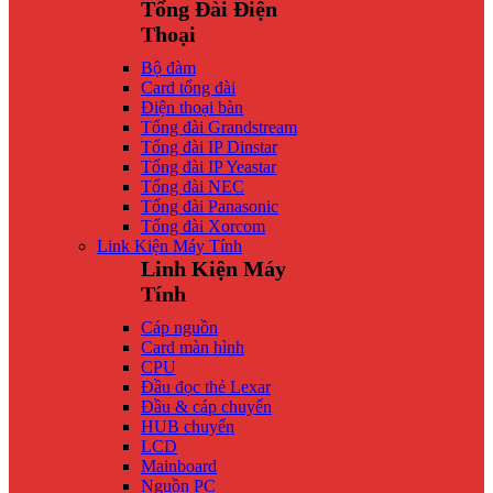
Tổng Đài Điện
Thoại
Bộ đàm
Card tổng đài
Điện thoại bàn
Tổng đài Grandstream
Tổng đài IP Dinstar
Tổng đài IP Yeastar
Tổng đài NEC
Tổng đài Panasonic
Tổng đài Xorcom
Link Kiện Máy Tính
Linh Kiện Máy
Tính
Cáp nguồn
Card màn hình
CPU
Đầu đọc thẻ Lexar
Đầu & cáp chuyển
HUB chuyển
LCD
Mainboard
Nguồn PC