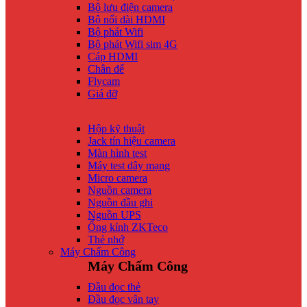
Bộ lưu điện camera
Bộ nối dài HDMI
Bộ phát Wifi
Bộ phát Wifi sim 4G
Cáp HDMI
Chân đế
Flycam
Giá đỡ
Hộp kỹ thuật
Jack tín hiệu camera
Màn hình test
Máy test dây mạng
Micro camera
Nguồn camera
Nguồn đầu ghi
Nguồn UPS
Ống kính ZKTeco
Thẻ nhớ
Máy Chấm Công
Máy Chấm Công
Đầu đọc thẻ
Đầu đọc vân tay