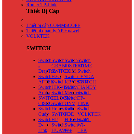
Router TP-Link
Thiết Bị Cáp
Thiết bị cáp COMMSCOPE
Thiết bị quản lý AP Huawei
VOLKTEK
SWITCH
Switch
Switch
Switch
Switch
-
GRANDSTREAM
IP-
RUIJIE
DrayTek
SWITCH
COM
Switch
Switch
H3C
Switch
TENDA
APTEK
Switch
KBVISION
SWITCH
Switch
HIKVISION
Switch
TIANDY
Aruba
Switch
Mercusys
Switch
SWITCH
HILOOK
Switch
TP-
CISCO
Switch
ONV
LINK
Switch
Honeywell
Switch
Switch
Cudy
SWITCH
POE
VOLKTEK
Switch
HP
HIKVISION
Switch
D-
Switch
Switch
WI-
Link
HUAWEI
Poe
TEK