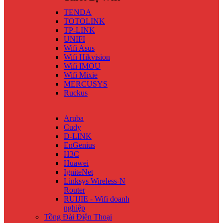
TENDA
TOTOLINK
TP-LINK
UNIFI
Wifi Asus
Wifi Hikvision
Wifi IMOU
Wifi Mixie
MERCUSYS
Ruckus
Aruba
Cudy
D-LINK
EnGenius
H3C
Huawei
IgniteNet
Linksys Wireless-N
Router
RUIJIE - Wifi doanh
nghiệp
Tồng Đài Điện Thoại