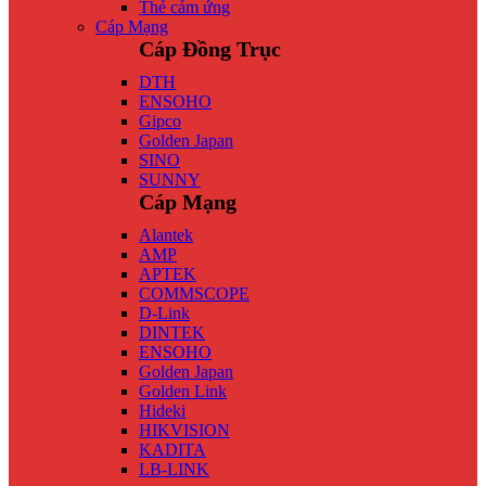
Thẻ cảm ứng
Cáp Mạng
Cáp Đồng Trục
DTH
ENSOHO
Gipco
Golden Japan
SINO
SUNNY
Cáp Mạng
Alantek
AMP
APTEK
COMMSCOPE
D-Link
DINTEK
ENSOHO
Golden Japan
Golden Link
Hideki
HIKVISION
KADITA
LB-LINK