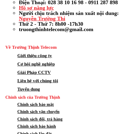
Điện Thoại: 028 38 10 16 98 - 0911 287 898
Hồ sơ năng lực
Người chịu trách nhiệm sản xuất nội dung:
Nguyễn Trường Thi
Thứ 2 - Thứ 7: 8h00 -17h30
truongthinhtelecom@gmail.com
Về Trường Thịnh Telecom
Giới thiệu công ty
Cơ hội nghề nghiệp
Giải Pháp CCTV
Liên hệ với chúng tôi
Tuyển dụng
Chính sách của Trường Thịnh
Chính sách bảo mật
Chính sách vận chuyển
Chính sách đổi, trả hàng
Chính sách bảo hành
Chính sách lắp đặt