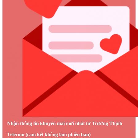
Nhận thông tin khuyến mãi mới nhất từ Trường Thịnh
Telecom (cam kết không làm phiền bạn)