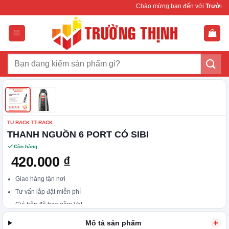
Bỏ
Chào mừng bạn đến với
Trường Th
qua
nội
dung
Tìm
kiếm:
TỦ RACK TT-RACK
THANH NGUỒN 6 PORT CÓ SIBI
Còn hàng
420.000
₫
Giao hàng tận nơi
Tư vấn lắp đặt miễn phí
Giá trên đã bao gồm Vat
Hotline: 0911 28 78 98
Mô tả sản phẩm