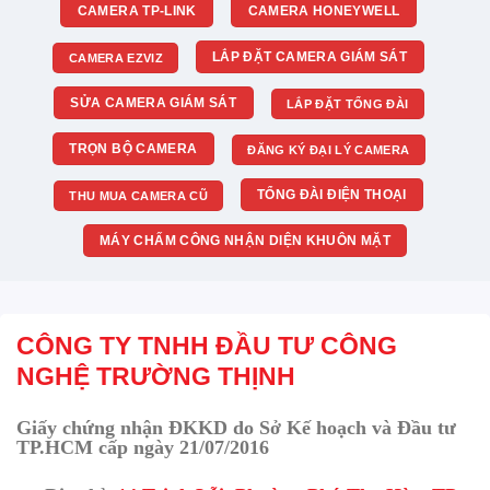
CAMERA TP-LINK
CAMERA HONEYWELL
LẮP ĐẶT CAMERA GIÁM SÁT
CAMERA EZVIZ
SỬA CAMERA GIÁM SÁT
LẮP ĐẶT TỔNG ĐÀI
TRỌN BỘ CAMERA
ĐĂNG KÝ ĐẠI LÝ CAMERA
TỔNG ĐÀI ĐIỆN THOẠI
THU MUA CAMERA CŨ
MÁY CHẤM CÔNG NHẬN DIỆN KHUÔN MẶT
CÔNG TY TNHH ĐẦU TƯ CÔNG
NGHỆ TRƯỜNG THỊNH
Giấy chứng nhận ĐKKD do Sở Kế hoạch và Đầu tư
TP.HCM cấp ngày 21/07/2016