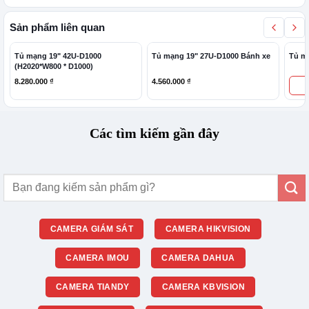
Sản phẩm liên quan
Tủ mạng 19" 42U-D1000
Tủ mạng 19" 27U-D1000 Bánh xe
Tủ m
(H2020*W800 * D1000)
8.280.000
₫
4.560.000
₫
Các tìm kiếm gần đây
Tìm
kiếm:
CAMERA GIÁM SÁT
CAMERA HIKVISION
CAMERA IMOU
CAMERA DAHUA
CAMERA TIANDY
CAMERA KBVISION