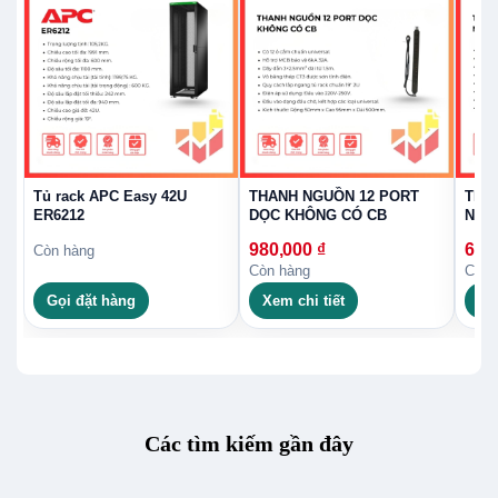
Tủ rack APC Easy 42U
THANH NGUỒN 12 PORT
THA
ER6212
DỌC KHÔNG CÓ CB
NGA
980,000
₫
660
Còn hàng
Còn hàng
Còn 
Gọi đặt hàng
Xem chi tiết
Xe
Các tìm kiếm gần đây