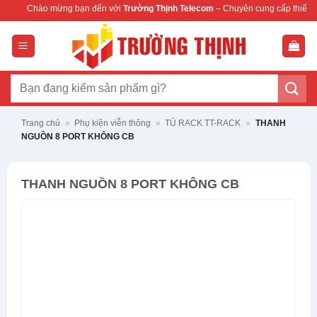
Bỏ
ừng bạn đến với
Trường Thịnh Telecom
– Chuyên cung cấp thiết bị mạng & camer
qua
nội
dung
Tìm
kiếm:
Trang chủ
»
Phụ kiện viễn thông
»
TỦ RACK TT-RACK
»
THANH
NGUỒN 8 PORT KHÔNG CB
THANH NGUỒN 8 PORT KHÔNG CB