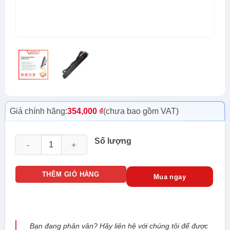
Giá chính hãng:
354,000
₫
(chưa bao gồm VAT)
THANH NGUỒN 8 PORT KHÔNG CB số lượng
Số lượng
THÊM GIỎ HÀNG
Mua ngay
Bạn đang phân vân? Hãy liên hệ với chúng tôi để được