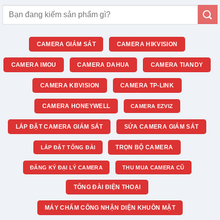
Tìm
kiếm:
CAMERA GIÁM SÁT
CAMERA HIKVISION
CAMERA IMOU
CAMERA DAHUA
CAMERA TIANDY
CAMERA KBVISION
CAMERA TP-LINK
CAMERA HONEYWELL
CAMERA EZVIZ
LẮP ĐẶT CAMERA GIÁM SÁT
SỬA CAMERA GIÁM SÁT
TRỌN BỘ CAMERA
LẮP ĐẶT TỔNG ĐÀI
ĐĂNG KÝ ĐẠI LÝ CAMERA
THU MUA CAMERA CŨ
TỔNG ĐÀI ĐIỆN THOẠI
MÁY CHẤM CÔNG NHẬN DIỆN KHUÔN MẶT