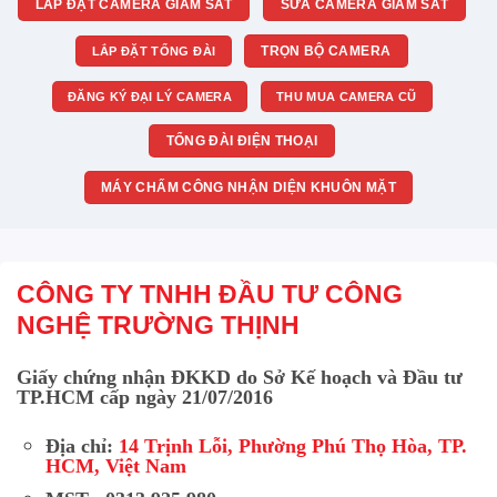
LẮP ĐẶT CAMERA GIÁM SÁT
SỬA CAMERA GIÁM SÁT
TRỌN BỘ CAMERA
LẮP ĐẶT TỔNG ĐÀI
ĐĂNG KÝ ĐẠI LÝ CAMERA
THU MUA CAMERA CŨ
TỔNG ĐÀI ĐIỆN THOẠI
MÁY CHẤM CÔNG NHẬN DIỆN KHUÔN MẶT
CÔNG TY TNHH ĐẦU TƯ CÔNG
NGHỆ TRƯỜNG THỊNH
Giấy chứng nhận ĐKKD do Sở Kế hoạch và Đầu tư
TP.HCM cấp ngày 21/07/2016
Địa chỉ:
14 Trịnh Lỗi, Phường Phú Thọ Hòa, TP.
HCM, Việt Nam