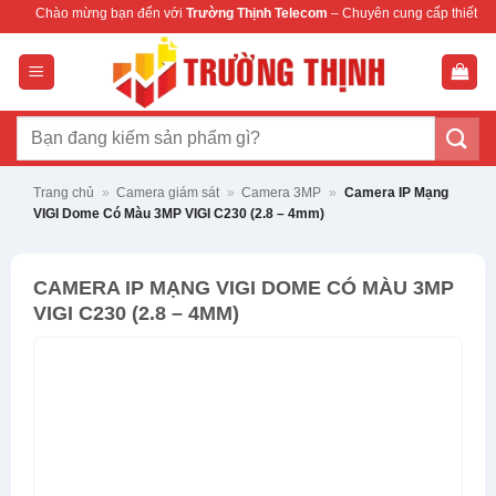
Bỏ
ng bạn đến với
Trường Thịnh Telecom
– Chuyên cung cấp thiết bị mạng & camera
qua
nội
dung
Tìm
kiếm:
Trang chủ
»
Camera giám sát
»
Camera 3MP
»
Camera IP Mạng
VIGI Dome Có Màu 3MP VIGI C230 (2.8 – 4mm)
CAMERA IP MẠNG VIGI DOME CÓ MÀU 3MP
VIGI C230 (2.8 – 4MM)