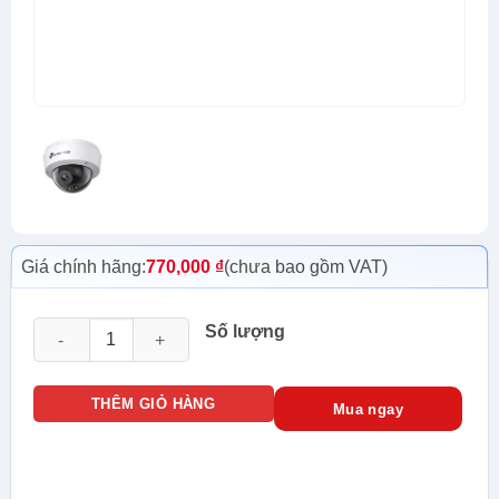
Giá chính hãng:
770,000
₫
(chưa bao gồm VAT)
Camera IP Mạng VIGI Dome Có Màu 3MP VIGI C230 (2.8 - 4mm
Số lượng
THÊM GIỎ HÀNG
Mua ngay