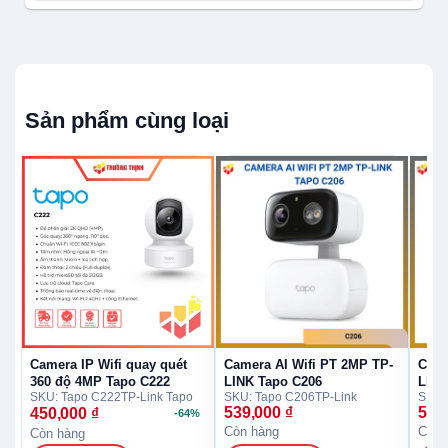
Sản phẩm cùng loại
Camera IP Wifi quay quét
Camera AI Wifi PT 2MP TP-
Came
360 độ 4MP Tapo C222
LINK Tapo C206
LINK
SKU: Tapo C222
TP-Link Tapo
SKU: Tapo C206
TP-Link
SKU:
539,000
₫
579
450,000
₫
-64%
Còn hàng
Còn 
Còn hàng