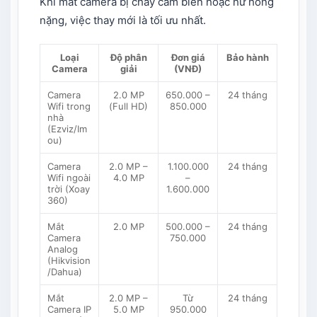
Khi mắt camera bị cháy cảm biến hoặc hư hỏng
nặng, việc thay mới là tối ưu nhất.
Loại
Độ phân
Đơn giá
Bảo hành
Camera
giải
(VNĐ)
Camera
2.0 MP
650.000 –
24 tháng
Wifi trong
(Full HD)
850.000
nhà
(Ezviz/Im
ou)
Camera
2.0 MP –
1.100.000
24 tháng
Wifi ngoài
4.0 MP
–
trời (Xoay
1.600.000
360)
Mắt
2.0 MP
500.000 –
24 tháng
Camera
750.000
Analog
(Hikvision
/Dahua)
Mắt
2.0 MP –
Từ
24 tháng
Camera IP
5.0 MP
950.000