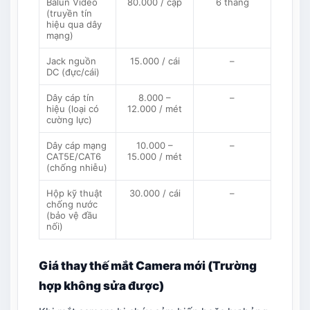
Balun Video
80.000 / cặp
6 tháng
(truyền tín
hiệu qua dây
mạng)
Jack nguồn
15.000 / cái
–
DC (đực/cái)
Dây cáp tín
8.000 –
–
hiệu (loại có
12.000 / mét
cường lực)
Dây cáp mạng
10.000 –
–
CAT5E/CAT6
15.000 / mét
(chống nhiễu)
Hộp kỹ thuật
30.000 / cái
–
chống nước
(bảo vệ đầu
nối)
Giá thay thế mắt Camera mới (Trường
hợp không sửa được)