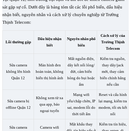
sát gặp sự cố. Dưới đây là bảng tóm tắt các lỗi phổ biến, dấu hiệu
nhận biết, nguyên nhân và cách xử lý chuyên nghiệp từ Trường
Thịnh Telecom:
Cách xử lý của
Dấu hiệu nhận
Nguyên nhân phổ
Lỗi thường gặp
Trường Thịnh
biết
biến
Telecom
Mất nguồn điện,
Kiểm tra nguồn,
Sửa camera
Màn hình đen
dây kết nối lỏng/
thay dây/jack
không lên hình
hoàn toàn, không
đứt, cảm biến
mới, thay cảm
Quận 12
hiển thị hình ảnh
hỏng do bụi hoặc
biến chính hãng
ẩm
nếu cần
Mạng wifi
Reset và cấu hình
Không xem từ xa
Sửa camera bị
yếu/chập chờn, IP
lại mạng, kiểm tra
qua app, báo
offline Quận 12
sai, modem lỗi do
modem, tối ưu kết
ngoại tuyến
thời tiết ẩm
nối
Mật khẩu thay
Kiểm tra tín hiệu,
Sửa camera
Camera wifi
đổi, tín hiệu yếu ở
thay anten, di