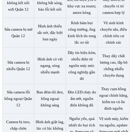
không kết nối
không bắt sóng,
khu vực xa router,
chuyển vị trí
wifi Quận 12
báo lỗi kết nối
anten hỏng
camera hợp lý
Kính bám bụi
Vệ sinh kính
Hình ảnh thiếu
Sửa camera bị mờ
công trường, ống
chuyên sâu, điều
sắc nét, đặc biệt
Quận 12
kính lệch do rung
chỉnh tiêu cự
ban ngày
lắc xe tải
chính xác
Dây tín hiệu kém,
Thay dây chất
Hình ảnh có vệt
nhiễu điện từ
Sửa camera bị
lượng cao, lắp bộ
ngang, sóng
nguồn máy móc
nhiễu Quận 12
chống nhiễu
nhiễu mạnh
công nghiệp gần
chuyên dụng
đó
Thay cụm hồng
Sửa camera lỗi
Ban đêm tối đen,
Đèn LED cháy do
ngoại chính hãng,
hồng ngoại Quận
hồng ngoại
ẩm ướt, nguồn
kiểm tra và ổn
12
không sáng
điện không đủ
định nguồn
Nguồn yếu, quá
Vệ sinh máy, kiểm
Camera bị treo,
Hình ảnh giật lag,
nhiệt do bụi tích
tra nguồn, update
chập chờn
lúc có lúc không
tụ, firmware cũ
firmware mới nhất