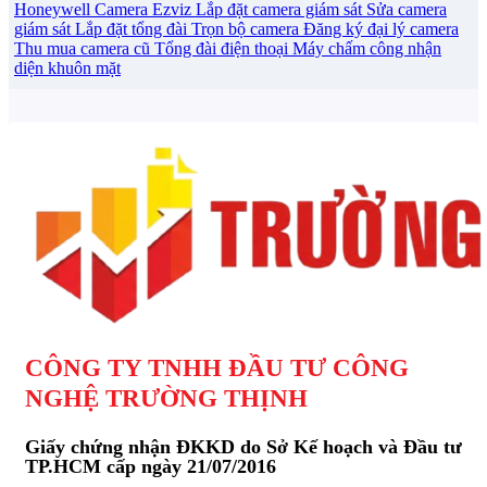
Honeywell
Camera Ezviz
Lắp đặt camera giám sát
Sửa camera
giám sát
Lắp đặt tổng đài
Trọn bộ camera
Đăng ký đại lý camera
Thu mua camera cũ
Tổng đài điện thoại
Máy chấm công nhận
diện khuôn mặt
CÔNG TY TNHH ĐẦU TƯ CÔNG
NGHỆ TRƯỜNG THỊNH
Giấy chứng nhận ĐKKD do Sở Kế hoạch và Đầu tư
TP.HCM cấp ngày 21/07/2016