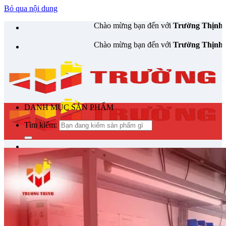
Bỏ qua nội dung
Chào mừng bạn đến với
Trường Thịnh Telecom
– Chuyên cung cấp th
Chào mừng bạn đến với
Trường Thịnh Telecom
– Chuyên cung cấp th
DANH MỤC SẢN PHẨM
Tìm kiếm:
Tìm kiếm:
Tin Tức
Giỏ hàng