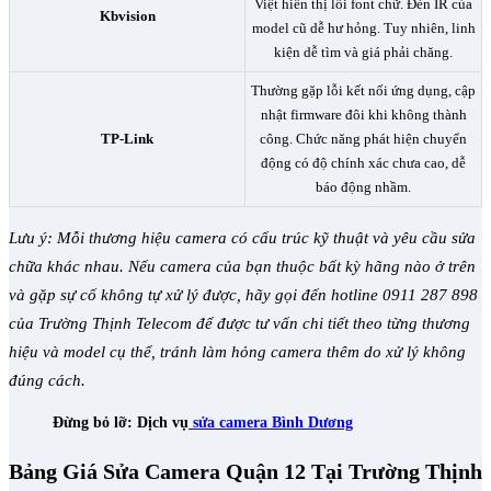
Việt hiển thị lỗi font chữ. Đèn IR của
Kbvision
model cũ dễ hư hỏng. Tuy nhiên, linh
kiện dễ tìm và giá phải chăng.
Thường gặp lỗi kết nối ứng dụng, cập
nhật firmware đôi khi không thành
TP-Link
công. Chức năng phát hiện chuyển
động có độ chính xác chưa cao, dễ
báo động nhầm.
Lưu ý: Mỗi thương hiệu camera có cấu trúc kỹ thuật và yêu cầu sửa
chữa khác nhau. Nếu camera của bạn thuộc bất kỳ hãng nào ở trên
và gặp sự cố không tự xử lý được, hãy gọi đến hotline 0911 287 898
của Trường Thịnh Telecom để được tư vấn chi tiết theo từng thương
hiệu và model cụ thể, tránh làm hỏng camera thêm do xử lý không
đúng cách.
Đừng bỏ lỡ: Dịch vụ
sửa camera Bình Dương
Bảng Giá Sửa Camera Quận 12 Tại Trường Thịnh