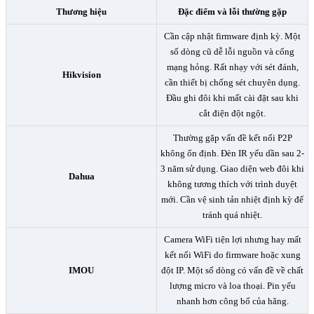
Thương hiệu
Đặc điểm và lỗi thường gặp
Cần cập nhật firmware định kỳ. Một
số dòng cũ dễ lỗi nguồn và cổng
mạng hỏng. Rất nhạy với sét đánh,
Hikvision
cần thiết bị chống sét chuyên dụng.
Đầu ghi đôi khi mất cài đặt sau khi
cắt điện đột ngột.
Thường gặp vấn đề kết nối P2P
không ổn định. Đèn IR yếu dần sau 2-
3 năm sử dụng. Giao diện web đôi khi
Dahua
không tương thích với trình duyệt
mới. Cần vệ sinh tản nhiệt định kỳ để
tránh quá nhiệt.
Camera WiFi tiện lợi nhưng hay mất
kết nối WiFi do firmware hoặc xung
IMOU
đột IP. Một số dòng có vấn đề về chất
lượng micro và loa thoại. Pin yếu
nhanh hơn công bố của hãng.