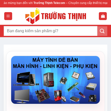
Bỏ
ạn đến với
Trường Thịnh Telecom
– Chuyên cung cấp thiết bị mạng & camera chí
qua
nội
dung
Tìm
kiếm: