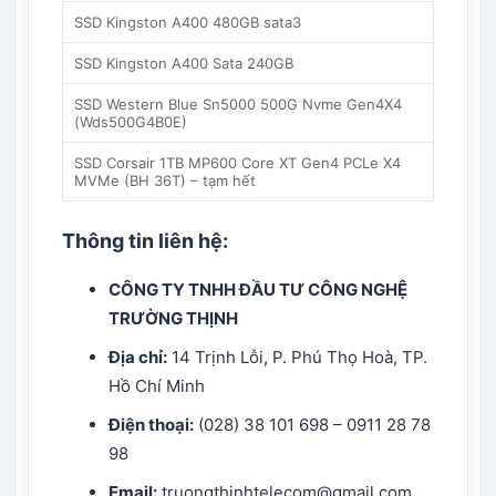
SSD Kingston A400 480GB sata3
SSD Kingston A400 Sata 240GB
SSD Western Blue Sn5000 500G Nvme Gen4X4
(Wds500G4B0E)
SSD Corsair 1TB MP600 Core XT Gen4 PCLe X4
MVMe (BH 36T) – tạm hết
Thông tin liên hệ:
CÔNG TY TNHH ĐẦU TƯ CÔNG NGHỆ
TRƯỜNG THỊNH
Địa chỉ:
14 Trịnh Lỗi, P. Phú Thọ Hoà, TP.
Hồ Chí Minh
Điện thoại:
(028) 38 101 698 – 0911 28 78
98
Email:
truongthinhtelecom@gmail.com