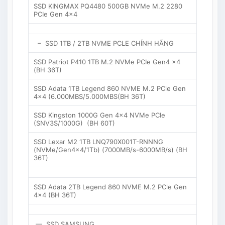
SSD KINGMAX PQ4480 500GB NVMe M.2 2280
PCIe Gen 4×4
– SSD 1TB / 2TB NVME PCLE CHÍNH HÃNG
SSD Patriot P410 1TB M.2 NVMe PCIe Gen4 x4
(BH 36T)
SSD Adata 1TB Legend 860 NVME M.2 PCle Gen
4×4 (6.000MBS/5.000MBS(BH 36T)
SSD Kingston 1000G Gen 4×4 NVMe PCIe
(SNV3S/1000G) (BH 60T)
SSD Lexar M2 1TB LNQ790X001T-RNNNG
(NVMe/Gen4x4/1Tb) (7000MB/s-6000MB/s) (BH
36T)
SSD Adata 2TB Legend 860 NVME M.2 PCle Gen
4×4 (BH 36T)
— SSD SAMSUNG