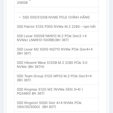
256GB
– SSD 500/512GB NVME PCLE CHÍNH HÃNG
SSD Patriot 512G P300 NVMe M.2 2280 – tạm hết
SSD Lexar 500GB NM610 M.2 PCIe Gen3 x4
NVMe( LNM610-500RB)(BH 36T)
SSD Lexar M2 500G NQ710 NVMe PCIe Gen4x4
(BH 36T)
SSD Hiksemi Wave 512GB M.2 2280 PCIe 3.0
NVMe (BH 36TH)
SSD Team Group 512G MP33 M.2 PCIe Gen3x4
(BH 36T)
SSD Kingmax 512G M2 (NVMe GEN 3*4) (
PQ3480) BH 36T)
SSD Kingston 500G Gen 4×4 NVMe PCIe
(SNV3S/500G) (BH 60T)