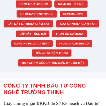
CAMERA KBVISION
CAMERA TP-LINK
CAMERA HONEYWELL
CAMERA EZVIZ
LẮP ĐẶT CAMERA GIÁM SÁT
SỬA CAMERA GIÁM SÁT
TRỌN BỘ CAMERA
LẮP ĐẶT TỔNG ĐÀI
ĐĂNG KÝ ĐẠI LÝ CAMERA
THU MUA CAMERA CŨ
TỔNG ĐÀI ĐIỆN THOẠI
MÁY CHẤM CÔNG NHẬN DIỆN KHUÔN MẶT
CÔNG TY TNHH ĐẦU TƯ CÔNG
NGHỆ TRƯỜNG THỊNH
Giấy chứng nhận ĐKKD do Sở Kế hoạch và Đầu tư