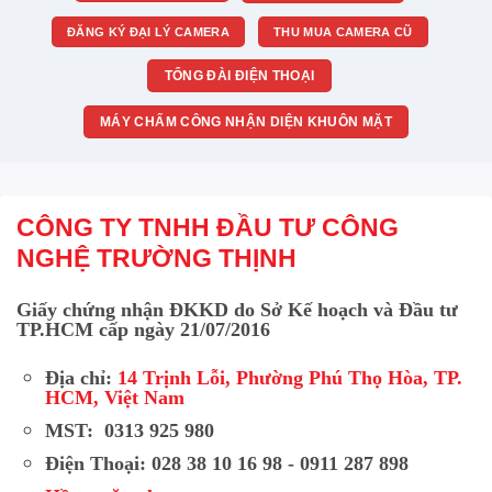
ĐĂNG KÝ ĐẠI LÝ CAMERA
THU MUA CAMERA CŨ
TỔNG ĐÀI ĐIỆN THOẠI
MÁY CHẤM CÔNG NHẬN DIỆN KHUÔN MẶT
CÔNG TY TNHH ĐẦU TƯ CÔNG
NGHỆ TRƯỜNG THỊNH
Giấy chứng nhận ĐKKD do Sở Kế hoạch và Đầu tư
TP.HCM cấp ngày 21/07/2016
Địa chỉ:
14 Trịnh Lỗi, Phường Phú Thọ Hòa, TP.
HCM, Việt Nam
MST: 0313 925 980
Điện Thoại: 028 38 10 16 98 - 0911 287 898