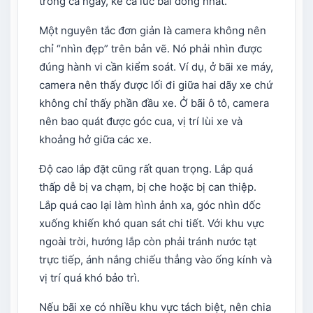
trong cả ngày, kể cả lúc bãi đông nhất.
Một nguyên tắc đơn giản là camera không nên
chỉ “nhìn đẹp” trên bản vẽ. Nó phải nhìn được
đúng hành vi cần kiểm soát. Ví dụ, ở bãi xe máy,
camera nên thấy được lối đi giữa hai dãy xe chứ
không chỉ thấy phần đầu xe. Ở bãi ô tô, camera
nên bao quát được góc cua, vị trí lùi xe và
khoảng hở giữa các xe.
Độ cao lắp đặt cũng rất quan trọng. Lắp quá
thấp dễ bị va chạm, bị che hoặc bị can thiệp.
Lắp quá cao lại làm hình ảnh xa, góc nhìn dốc
xuống khiến khó quan sát chi tiết. Với khu vực
ngoài trời, hướng lắp còn phải tránh nước tạt
trực tiếp, ánh nắng chiếu thẳng vào ống kính và
vị trí quá khó bảo trì.
Nếu bãi xe có nhiều khu vực tách biệt, nên chia