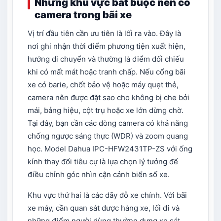
Những khu vực bắt buộc nên có
camera trong bãi xe
Vị trí đầu tiên cần ưu tiên là lối ra vào. Đây là
nơi ghi nhận thời điểm phương tiện xuất hiện,
hướng di chuyển và thường là điểm đối chiếu
khi có mất mát hoặc tranh chấp. Nếu cổng bãi
xe có barie, chốt bảo vệ hoặc máy quẹt thẻ,
camera nên được đặt sao cho không bị che bởi
mái, bảng hiệu, cột trụ hoặc xe lớn dừng chờ.
Tại đây, bạn cần các dòng camera có khả năng
chống ngược sáng thực (WDR) và zoom quang
học. Model Dahua IPC-HFW2431TP-ZS với ống
kính thay đổi tiêu cự là lựa chọn lý tưởng để
điều chỉnh góc nhìn cận cảnh biển số xe.
Khu vực thứ hai là các dãy đỗ xe chính. Với bãi
xe máy, cần quan sát được hàng xe, lối đi và
những điểm người dùng thường dựng xe sát