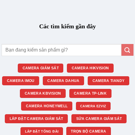
Các tìm kiếm gần đây
Tìm
kiếm:
CAMERA GIÁM SÁT
CAMERA HIKVISION
CAMERA IMOU
CAMERA DAHUA
CAMERA TIANDY
CAMERA KBVISION
CAMERA TP-LINK
CAMERA HONEYWELL
CAMERA EZVIZ
LẮP ĐẶT CAMERA GIÁM SÁT
SỬA CAMERA GIÁM SÁT
TRỌN BỘ CAMERA
LẮP ĐẶT TỔNG ĐÀI