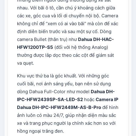
nhau. Với bãi ô tô, cần chú ý khoảng cách giữa
các xe, góc cua và lối di chuyển nội bộ. Camera
không chỉ để “xem có ai vào bãi” mà còn để xác
định diễn biến trước và sau một sự cố. Dòng
camera Bullet (thân trụ) như
Dahua DH-HAC-
HFW1200TP-S5
(đối với hệ thống Analog)
thường được lắp dọc theo các cột để giám sát
va quẹt.
Khu vực thứ ba là góc khuất. Với những góc
cuối bãi, nơi ánh sáng yếu, bạn nên sử dụng
dòng Dahua Full-Color như model
Dahua DH-
IPC-HFW2439SP-SA-LED-S2
hoặc
Camera IP
Dahua DH-IPC-HFW2449M-AS-B-Pro
để hình
ảnh luôn có màu 24/7, giúp nhận diện màu sắc
xe và trang phục người lạ chính xác hơn so với
hồng ngoại trắng đen.