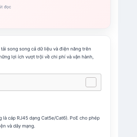
út đọc
tải song song cả dữ liệu và điện năng trên
ững lợi ích vượt trội về chi phí và vận hành,
g là cáp RJ45 dạng Cat5e/Cat6). PoE cho phép
điện và dây mạng.