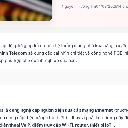
Nguyễn Trường Thi
04/03/2026
14 ph
háp đột phá giúp tối ưu hóa hệ thống mạng nhờ khả năng truyền 
hịnh Telecom
sẽ cung cấp cái nhìn chi tiết về công nghệ POE, nh
 cáp phù hợp cho doanh nghiệp của bạn.
ĩa là
công nghệ cấp nguồn điện qua cáp mạng Ethernet
(thườn
ừa cung cấp điện năng cho thiết bị, thay vì phải kéo riêng dây 
điện thoại VoIP, điểm truy cập Wi‑Fi, router, thiết bị IoT
…