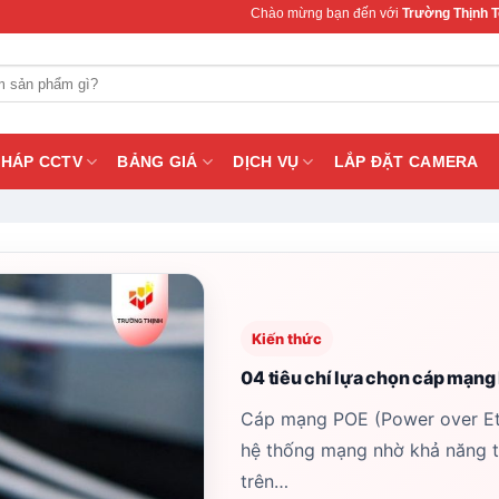
Chào mừng bạn đến với
Trường Thịnh Telecom
– Chuyên 
PHÁP CCTV
BẢNG GIÁ
DỊCH VỤ
LẮP ĐẶT CAMERA
Kiến thức
04 tiêu chí lựa chọn cáp mạn
Cáp mạng POE (Power over Ethe
hệ thống mạng nhờ khả năng tr
trên…