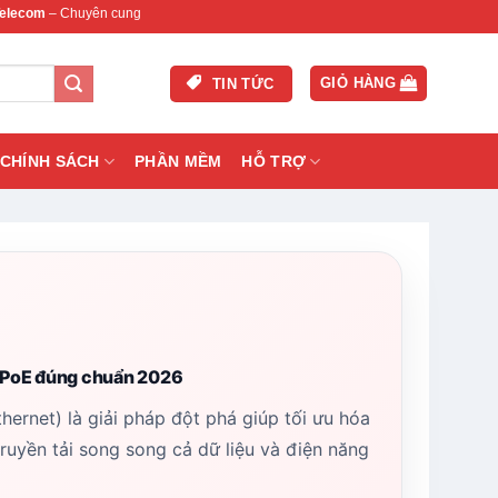
cung cấp thiết bị mạng & camera chính hãng, bảo hành , hỗ trợ nhanh.
GIỎ HÀNG
TIN TỨC
CHÍNH SÁCH
PHẦN MỀM
HỖ TRỢ
g PoE đúng chuẩn 2026
rnet) là giải pháp đột phá giúp tối ưu hóa
uyền tải song song cả dữ liệu và điện năng