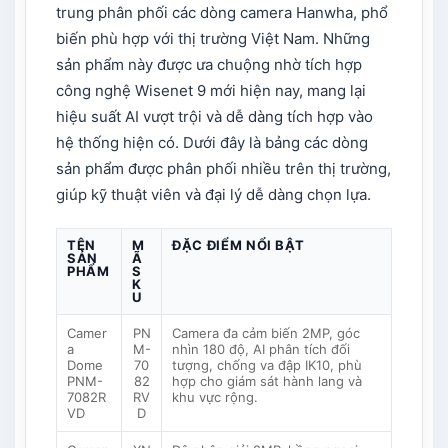
trung phân phối các dòng camera Hanwha, phổ
biến phù hợp với thị trường Việt Nam. Những
sản phẩm này được ưa chuộng nhờ tích hợp
công nghệ Wisenet 9 mới hiện nay, mang lại
hiệu suất AI vượt trội và dễ dàng tích hợp vào
hệ thống hiện có. Dưới đây là bảng các dòng
sản phẩm được phân phối nhiều trên thị trường,
giúp kỹ thuật viên và đại lý dễ dàng chọn lựa.
TÊN
M
ĐẶC ĐIỂM NỔI BẬT
SẢN
Ã
PHẨM
S
K
U
Camer
PN
Camera đa cảm biến 2MP, góc
a
M-
nhìn 180 độ, AI phân tích đối
Dome
70
tượng, chống va đập IK10, phù
PNM-
82
hợp cho giám sát hành lang và
7082R
RV
khu vực rộng.
VD
D