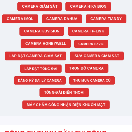
CAMERA GIÁM SÁT
CAMERA HIKVISION
CAMERA IMOU
CAMERA DAHUA
CAMERA TIANDY
CAMERA KBVISION
CAMERA TP-LINK
CAMERA HONEYWELL
CAMERA EZVIZ
LẮP ĐẶT CAMERA GIÁM SÁT
SỬA CAMERA GIÁM SÁT
TRỌN BỘ CAMERA
LẮP ĐẶT TỔNG ĐÀI
ĐĂNG KÝ ĐẠI LÝ CAMERA
THU MUA CAMERA CŨ
TỔNG ĐÀI ĐIỆN THOẠI
MÁY CHẤM CÔNG NHẬN DIỆN KHUÔN MẶT