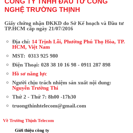
CÔNG TY TNHH ĐẦU TƯ CÔNG
NGHỆ TRƯỜNG THỊNH
Giấy chứng nhận ĐKKD do Sở Kế hoạch và Đầu tư
TP.HCM cấp ngày 21/07/2016
Địa chỉ:
14 Trịnh Lỗi, Phường Phú Thọ Hòa, TP.
HCM, Việt Nam
MST: 0313 925 980
Điện Thoại: 028 38 10 16 98 - 0911 287 898
Hồ sơ năng lực
Người chịu trách nhiệm sản xuất nội dung:
Nguyễn Trường Thi
Thứ 2 - Thứ 7: 8h00 -17h30
truongthinhtelecom@gmail.com
Về Trường Thịnh Telecom
Giới thiệu công ty