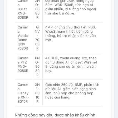
Camer
XN
Độ phân giải 2MP, hồng ngoại
a
O-
50m, WDR 150dB, tích hợp AI
Bullet
60
giảm nhiễu, lý tưởng cho ngoài
XNO-
80
trời như bãi đỗ xe.
6080R
R
Camer
Q
4MP, chống chịu thời tiết IP66,
a
NV
WiseStream III tiết kiệm băng
Vandal
-
thông, hỗ trợ nhận diện khuôn
Dome
70
mặt.
QNV-
80
7080R
R
Camer
PN
4K UHD, zoom quang 12x, theo
a PTZ
O-
dõi tự động AI, chipset Wisenet
PNO-
90
9, dùng cho dự án lớn như sân
9080R
80
bay.
R
Camer
XN
Góc nhìn 360 độ, 6MP, phân tích
a
F-
dữ liệu AI, giảm biến dạng hình
Fishey
80
ảnh, phù hợp cho phòng họp
e XNF-
10
hoặc cửa hàng.
8010R
R
Những dòng này đều được nhập khẩu chính