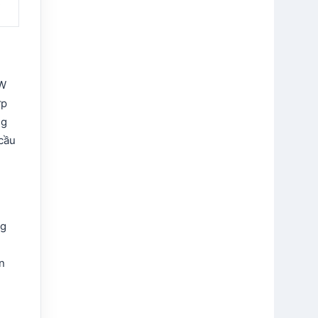
t
4W
ợp
ng
 cầu
ng
n