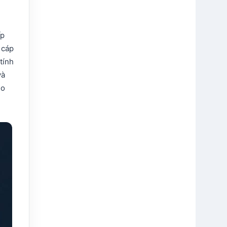
ấp
 cáp
tính
và
ho