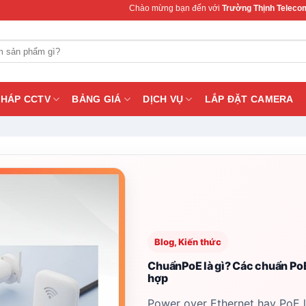
Chào mừng bạn đến với
Trường Thịnh Telecom
– Chuyên cung c
PHÁP CCTV
BẢNG GIÁ
DỊCH VỤ
LẮP ĐẶT CAMERA
Blog, Kiến thức
ChuẩnPoE là gì? Các chuẩn Po
hợp
Power over Ethernet hay PoE 