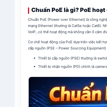
Chuẩn PoE là gì? PoE hoạt
Chuẩn PoE (Power over Ethernet) là công nghệ 
mạng Ethernet (thường là Cat5e hoặc Cat6). Nhờ
VoIP…có thể hoạt động mà không cần ổ cắm điện 
Cơ chế hoạt động của PoE dựa trên việc kết hợ
cấp nguồn (PSE – Power Sourcing Equipment) v
Thiết bị cấp nguồn (PSE) thường là switc
Thiết bị nhận nguồn (PD) chính là camera 