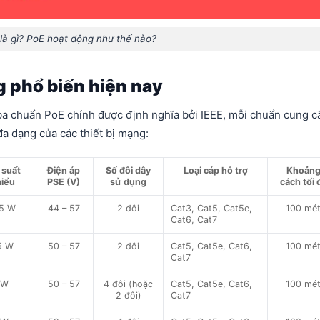
là gì? PoE hoạt động như thế nào?
 phổ biến hiện nay
ba chuẩn PoE chính được định nghĩa bởi IEEE, mỗi chuẩn cung c
a dạng của các thiết bị mạng:
 suất
Điện áp
Số đôi dây
Loại cáp hỗ trợ
Khoản
hiểu
PSE (V)
sử dụng
cách tối 
95 W
44 – 57
2 đôi
Cat3, Cat5, Cat5e,
100 mé
Cat6, Cat7
5 W
50 – 57
2 đôi
Cat5, Cat5e, Cat6,
100 mé
Cat7
 W
50 – 57
4 đôi (hoặc
Cat5, Cat5e, Cat6,
100 mé
2 đôi)
Cat7