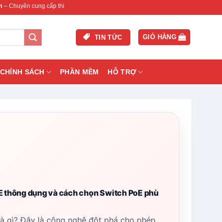
ấp thiết bị mạng & camera chính hãng, bảo hành , hỗ trợ nhanh.
GIỎ HÀNG
TIN TỨC
CHÍNH SÁCH
PHẦN MỀM
HỖ TRỢ
E thông dụng và cách chọn Switch PoE phù
là gì? Đây là công nghệ đột phá cho phép