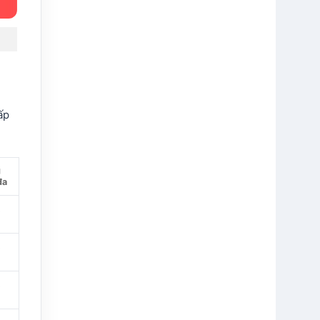
ấp
g
đa
t
t
t