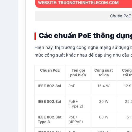
Chuẩn PoE 
Các chuẩn PoE thông dụng
Hiện nay, thị trường công nghệ mạng sử dụng 
mức công suất khác nhau để đáp ứng nhu cầu đ
Chuẩn PoE
Tên gọi
Công suất
Công
phổ biến
tối đa
tối t
IEEE 802.3af
PoE
15.4 W
12.
IEEE 802.3at
PoE+
30 W
25.
(Type 2)
IEEE 802.3bt
PoE++
60 W
51
Type 3
(4PPoE)