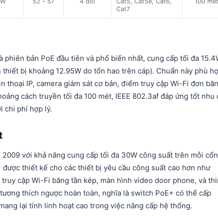
 W
52 – 57
4 đôi
Cat5, Cat5e, Cat6,
100 mé
Cat7
 phiên bản PoE đầu tiên và phổ biến nhất, cung cấp tối đa 15.
n thiết bị khoảng 12.95W do tổn hao trên cáp). Chuẩn này phù h
iện thoại IP, camera giám sát cơ bản, điểm truy cập Wi-Fi đơn bă
hoảng cách truyền tối đa 100 mét, IEEE 802.3af đáp ứng tốt nhu
chi phí hợp lý.​
t
m 2009 với khả năng cung cấp tối đa 30W công suất trên mỗi cổ
được thiết kế cho các thiết bị yêu cầu công suất cao hơn như
truy cập Wi-Fi băng tần kép, màn hình video door phone, và thi
 tương thích ngược hoàn toàn, nghĩa là switch PoE+ có thể cấp
ang lại tính linh hoạt cao trong việc nâng cấp hệ thống.​