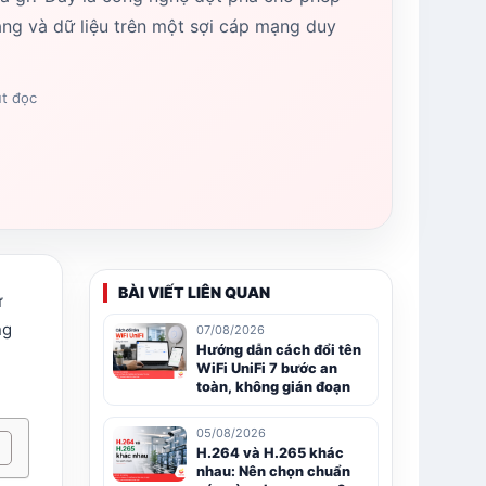
năng và dữ liệu trên một sợi cáp mạng duy
út đọc
BÀI VIẾT LIÊN QUAN
ữ
ng
07/08/2026
Hướng dẫn cách đổi tên
WiFi UniFi 7 bước an
toàn, không gián đoạn
05/08/2026
H.264 và H.265 khác
nhau: Nên chọn chuẩn