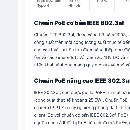
IEEE 802.3bt
PoE++
100 W
71
Type 4
(4PPoE)
Chuẩn PoE cơ bản IEEE 802.3af
Chuẩn IEEE 802.3af, được công bố năm 2003, là
công suất trên mỗi cổng (công suất thực tế đế
cho các thiết bị tiêu thụ điện năng thấp như đ
tần và các sensor IoT. Với điện áp 48V DC và k
triển khai hệ thống mạng quy mô vừa và nhỏ với 
Chuẩn PoE nâng cao IEEE 802.3a
IEEE 802.3at, còn được gọi là PoE+, ra mắt nă
(công suất thực tế khoảng 25.5W). Chuẩn PoE+ 
camera IP PTZ (xoay nghiêng phóng đại), điểm 
client. So với chuẩn cơ bản IEEE 802.3af, PoE+
nguồn cho cả thiết bị PoE tiêu chuẩn và PoE+, m