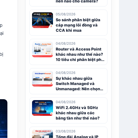
nén nào cho camera?
05/08/2026
So sánh phân biệt giữa
áp
cáp mạng lõi đồng và
CCA khi mua
ại
04/08/2026
Router và Access Point
bị
khác nhau như thế nào?
10 tiêu chi phân biệt phổ
biến
04/08/2026
Sự khác nhau giữa
Switch Managed và
Unmanaged: Nên chọn
loại nào?
04/08/2026
WiFi 2.4GHz và 5GHz
khác nhau giữa các
băng tần như thế nào?
03/08/2026
Tổng đài Analog và IP