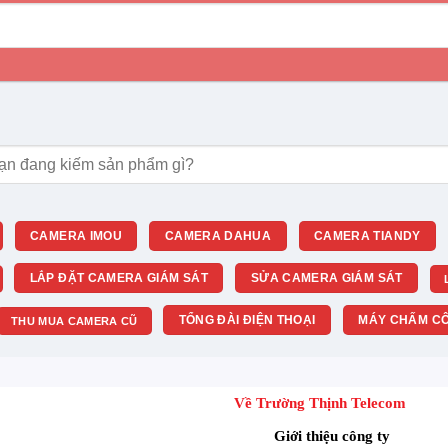
m:
CAMERA IMOU
CAMERA DAHUA
CAMERA TIANDY
LẮP ĐẶT CAMERA GIÁM SÁT
SỬA CAMERA GIÁM SÁT
TỔNG ĐÀI ĐIỆN THOẠI
MÁY CHẤM CÔ
THU MUA CAMERA CŨ
Về Trường Thịnh Telecom
Giới thiệu công ty