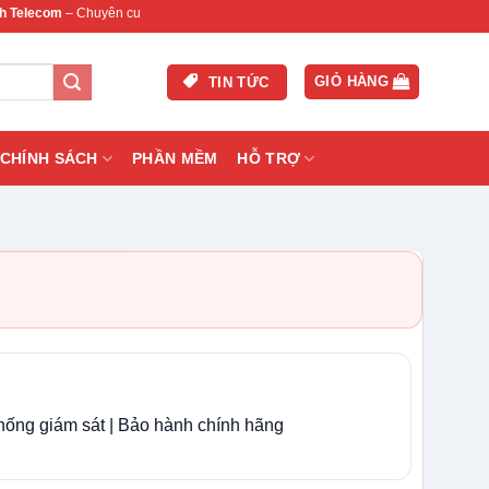
m
– Chuyên cung cấp thiết bị mạng & camera chính hãng, bảo hành , hỗ trợ nhanh.
GIỎ HÀNG
TIN TỨC
CHÍNH SÁCH
PHẦN MỀM
HỖ TRỢ
thống giám sát | Bảo hành chính hãng