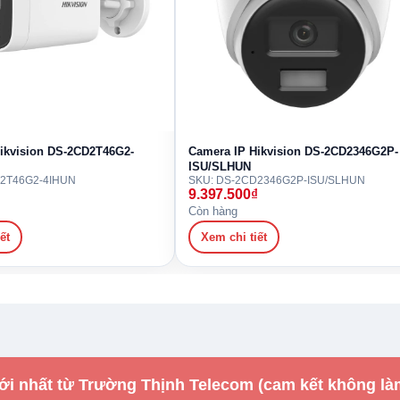
ikvision DS-2CD2T46G2-
Camera IP Hikvision DS-2CD2346G2P-
ISU/SLHUN
D2T46G2-4IHUN
SKU: DS-2CD2346G2P-ISU/SLHUN
₫
9.397.500
₫
Còn hàng
ết
Xem chi tiết
ới nhất từ Trường Thịnh Telecom (cam kết không là