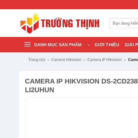
Bỏ
qua
nội
Tìm
dung
kiếm:
DANH MỤC SẢN PHẨM
GIỚI THIỆU
GIẢI 
Trang chủ
»
Camera Hikvision
»
Camera IP Hikvision
»
Came
CAMERA IP HIKVISION DS-2CD238
LI2UHUN