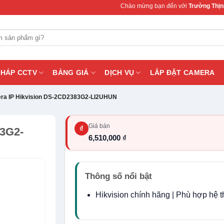
Chào mừng bạn đến với
Trường Thịnh Teleco
PHÁP CCTV
BẢNG GIÁ
DỊCH VỤ
LẮP ĐẶT CAMERA
ra IP Hikvision DS-2CD2383G2-LI2UHUN
Giá bán
₫
3G2-
6,510,000 ₫
Thông số nổi bật
Hikvision chính hãng | Phù hợp hệ 