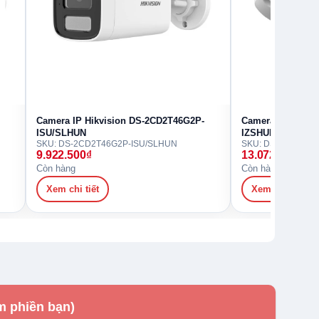
Camera IP Hikvision DS-2CD2T46G2P-
Camera IP Hikvi
ISU/SLHUN
IZSHUN
SKU: DS-2CD2T46G2P-ISU/SLHUN
SKU: DS-2CD2746
9.922.500
₫
13.072.500
₫
Còn hàng
Còn hàng
Xem chi tiết
Xem chi tiết
m phiền bạn)