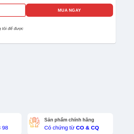
UN số lượng
G
MUA NGAY
 tôi để được
Sản phẩm chính hãng
8 98
Có chứng từ
CO & CQ