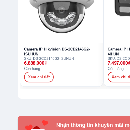
Camera IP Hikvision DS-2CD2146G2-
Camera IP H
ISUHUN
4IHUN
SKU: DS-2CD2146G2-ISUHUN
SKU: DS-2C
6.888.000
₫
7.497.000
Còn hàng
Còn hàng
Xem chi tiết
Xem chi ti
Nhận thông tin khuyến mãi m