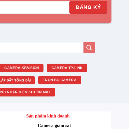
CAMERA KBVISION
CAMERA TP-LINK
TRỌN BỘ CAMERA
LẮP ĐẶT TỔNG ĐÀI
NG NHẬN DIỆN KHUÔN MẶT
Sản phẩm kinh doanh
Camera giám sát