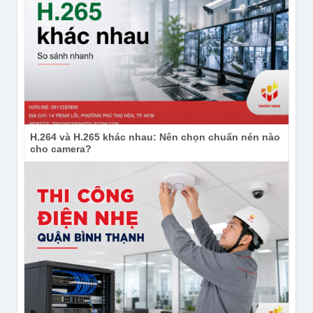
Camera DS-2CD1147G2H-LIU với nén video H.265+ tiết
H.264 và H.265 khác nhau: Nên chọn chuẩn nén nào
kiệm băng thông và dung lượng
cho camera?
Âm thanh hai chiều và các tính năng hỗ trợ hình
ảnh của DS-2CD1147G2H-LIU
Microphone tích hợp giúp ghi âm rõ ràng, hỗ trợ
nghe – nói thời gian thực qua ứng dụng.
WDR 120 dB
, BLC, HLC, 3D DNR giúp cân bằng
ánh sáng ngược, giảm nhiễu và tăng độ nét trong
mọi điều kiện.