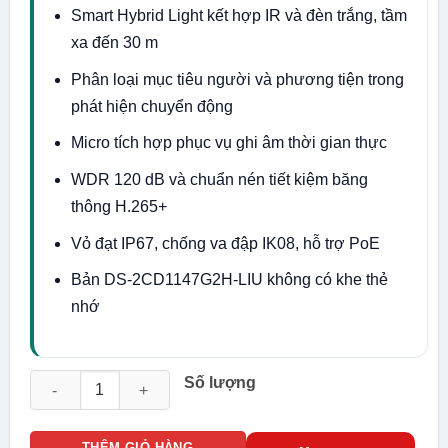
Smart Hybrid Light kết hợp IR và đèn trắng, tầm
xa đến 30 m
Phân loại mục tiêu người và phương tiện trong
phát hiện chuyển động
Micro tích hợp phục vụ ghi âm thời gian thực
WDR 120 dB và chuẩn nén tiết kiệm băng
thông H.265+
Vỏ đạt IP67, chống va đập IK08, hỗ trợ PoE
Bản DS-2CD1147G2H-LIU không có khe thẻ
nhớ
Camera Hikvision IP bán cầu 4MP DS-2CD1147G2H-LIU Color
Số lượng
THÊM GIỎ HÀNG