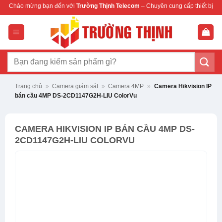
Bỏ
bạn đến với
Trường Thịnh Telecom
– Chuyên cung cấp thiết bị mạng & camera ch
qua
nội
dung
Tìm
kiếm:
Trang chủ
»
Camera giám sát
»
Camera 4MP
»
Camera Hikvision IP
bán cầu 4MP DS-2CD1147G2H-LIU ColorVu
CAMERA HIKVISION IP BÁN CẦU 4MP DS-
2CD1147G2H-LIU COLORVU