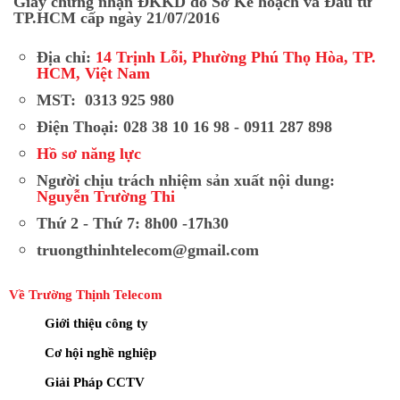
Giấy chứng nhận ĐKKD do Sở Kế hoạch và Đầu tư
Hàng chính hãng Hikvision, có tem chống giả và
TP.HCM cấp ngày 21/07/2016
hóa đơn VAT đầy đủ.
Địa chỉ:
14 Trịnh Lỗi, Phường Phú Thọ Hòa, TP.
Giá cạnh tranh nhất thị trường cho cả mua lẻ và
HCM, Việt Nam
mua sỉ.
MST: 0313 925 980
Tư vấn miễn phí, khảo sát lắp đặt chuyên nghiệp.
Điện Thoại: 028 38 10 16 98 - 0911 287 898
Bảo hành chính hãng theo quy định của Hikvision.
Hồ sơ năng lực
Người chịu trách nhiệm sản xuất nội dung:
Hỗ trợ kỹ thuật nhanh chóng qua hotline và đội
Nguyễn Trường Thi
ngũ kỹ thuật viên giàu kinh nghiệm.
Thứ 2 - Thứ 7: 8h00 -17h30
Camera IP Hikvision dome DS-2CD1147G2H-LIU là
truongthinhtelecom@gmail.com
giải pháp giám sát 4MP đáng tin cậy với hình ảnh
sắc nét, công nghệ ColorVu thông minh, phát hiện
Về Trường Thịnh Telecom
người/phương tiện chính xác và thiết kế bền bỉ. ếu
Giới thiệu công ty
bạn đang cần một chiếc camera dome Hikvision 4MP
Cơ hội nghề nghiệp
chất lượng cao, chính hãng và được hỗ trợ tận tình,
hãy liên hệ ngay với Trường Thịnh Telecom qua
Giải Pháp CCTV
hotline 0911 287 898
.