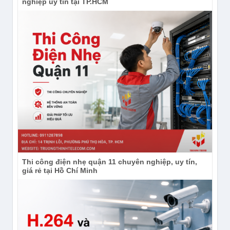
nghiệp uy tín tại TP.HCM
Camera DS-2CD1147G2H-LIU với nén video
H.265+ tiết kiệm băng thông và dung lượng
Camera hỗ trợ chuẩn nén
H.265+/H.265/H.264+/H.264, giúp giảm đáng kể
dung lượng lưu trữ mà vẫn giữ chất lượng hình ảnh
cao. Bạn có thể ghi hình liên tục ở độ phân giải 4MP
với bitrate linh hoạt từ 32 Kbps đến 8 Mbps. Hỗ trợ
khe cắm thẻ nhớ microSD lên đến 512 GB (tùy model
F) cho phép lưu trữ cục bộ độc lập, rất tiện lợi khi
mạng bị gián đoạn.
Thi công điện nhẹ quận 11 chuyên nghiệp, uy tín,
giá rẻ tại Hồ Chí Minh