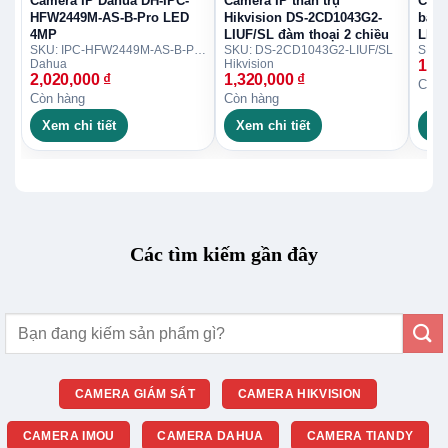
Camera IP Dahua DH-IPC-
Camera IP thân trụ
Came
HFW2449M-AS-B-Pro LED
Hikvision DS-2CD1043G2-
bán 
4MP
LIUF/SL đàm thoại 2 chiều
LIU
Với nhu cầu giám sát cơ bản nhưng muốn hình ảnh
SKU: IPC-HFW2449M-AS-B-PRO
SKU: DS-2CD1043G2-LIUF/SL
SKU:
Dahua
Hikvision
1,6
đẹp và ít báo động giả, dòng
camera IP Hikvision
2,020,000
₫
1,320,000
₫
Còn 
dome
này là giải pháp cân bằng giữa chi phí và hiệu
Còn hàng
Còn hàng
suất.
Xem chi tiết
Xem chi tiết
Xe
Các tìm kiếm gần đây
Tìm
kiếm:
CAMERA GIÁM SÁT
CAMERA HIKVISION
CAMERA IMOU
CAMERA DAHUA
CAMERA TIANDY