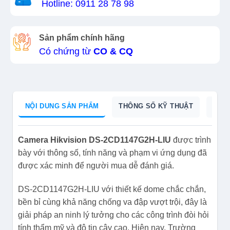
Hotline: 0911 28 78 98
Sản phẩm chính hãng
Có chứng từ
CO & CQ
NỘI DUNG SẢN PHẨM
THÔNG SỐ KỸ THUẬT
CAT
Camera Hikvision DS-2CD1147G2H-LIU
được trình
bày với thông số, tính năng và phạm vi ứng dụng đã
được xác minh để người mua dễ đánh giá.
DS-2CD1147G2H-LIU với thiết kế dome chắc chắn,
bền bỉ cùng khả năng chống va đập vượt trội, đây là
giải pháp an ninh lý tưởng cho các công trình đòi hỏi
tính thẩm mỹ và độ tin cậy cao. Hiện nay, Trường