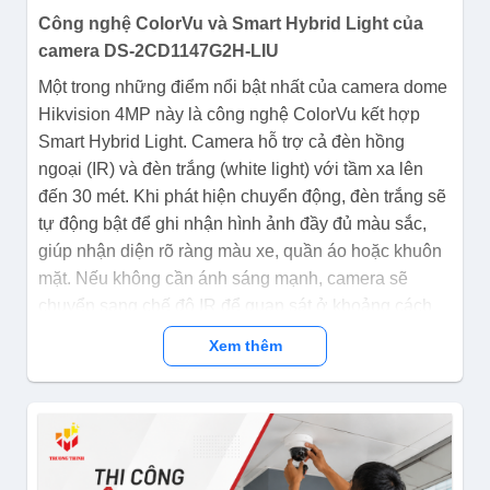
Công nghệ ColorVu và Smart Hybrid Light của
camera DS-2CD1147G2H-LIU
Một trong những điểm nổi bật nhất của
camera dome
Hikvision 4MP này là công nghệ ColorVu kết hợp
Smart Hybrid Light
. Camera hỗ trợ cả đèn hồng
ngoại (IR) và đèn trắng (white light) với tầm xa lên
đến 30 mét. Khi phát hiện chuyển động, đèn trắng sẽ
tự động bật để ghi nhận hình ảnh đầy đủ màu sắc,
giúp nhận diện rõ ràng màu xe, quần áo hoặc khuôn
mặt. Nếu không cần ánh sáng mạnh, camera sẽ
chuyển sang chế độ IR để quan sát ở khoảng cách
xa mà không gây chói. Tính năng thông minh này
Xem thêm
giúp giảm thiểu tình trạng báo động giả và tăng hiệu
quả giám sát thực tế.