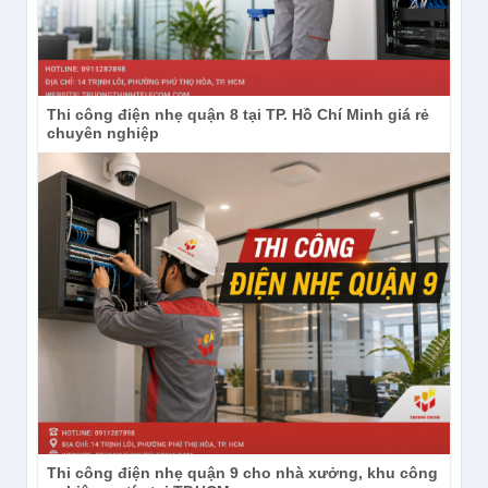
xác giữa con người và phương tiện. Tính năng này
đặc biệt hữu ích khi kết nối với đầu ghi hoặc ứng
dụng Hik-Connect, giúp bạn chỉ nhận thông báo
quan trọng, tiết kiệm thời gian và dung lượng lưu trữ.
Thi công điện nhẹ quận 8 tại TP. Hồ Chí Minh giá rẻ
chuyên nghiệp
DS-2CD1147G2H-LIU tích hợp phát hiện người và
Thi công điện nhẹ quận 9 cho nhà xưởng, khu công
phương tiện thông minh