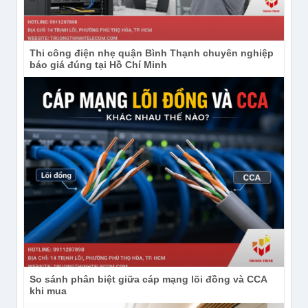
Privacy Mask (che vùng riêng tư) lên đến 4 vùng
đa giác.
Góc nhìn rộng: Với ống kính 2.8mm, góc ngang
Thi công điện nhẹ quận Bình Thạnh chuyên nghiệp
báo giá đúng tại Hồ Chí Minh
đạt khoảng 96°-103°, phù hợp giám sát không
gian rộng.
So sánh phân biệt giữa cáp mạng lõi đồng và CCA
khi mua