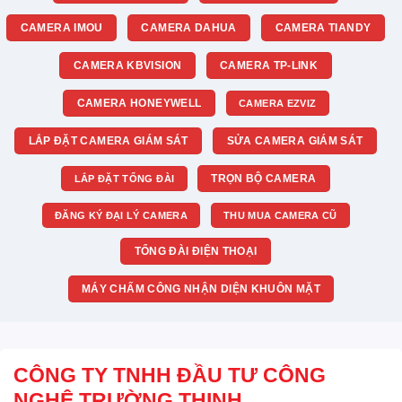
CAMERA IMOU
CAMERA DAHUA
CAMERA TIANDY
CAMERA KBVISION
CAMERA TP-LINK
CAMERA HONEYWELL
CAMERA EZVIZ
LẮP ĐẶT CAMERA GIÁM SÁT
SỬA CAMERA GIÁM SÁT
TRỌN BỘ CAMERA
LẮP ĐẶT TỔNG ĐÀI
ĐĂNG KÝ ĐẠI LÝ CAMERA
THU MUA CAMERA CŨ
TỔNG ĐÀI ĐIỆN THOẠI
MÁY CHẤM CÔNG NHẬN DIỆN KHUÔN MẶT
CÔNG TY TNHH ĐẦU TƯ CÔNG
NGHỆ TRƯỜNG THỊNH