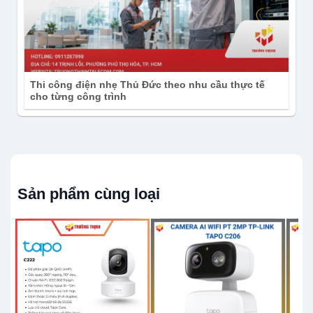
chính hãng giá rẻ tại TP.HCM
Camera IP Wifi quay quét 360 độ 4MP
Tapo C222
So sánh camera Imou và Tapo chi tiết từ
Thi công điện nhẹ Thủ Đức theo nhu cầu thực tế
cho từng công trình
A – Z Năm 2026
Cần tư vấn Camera dùng pin 2K
Sản phẩm cùng loại
3MP TP-Link Tapo C410?
Liên hệ Trường Thịnh để được kiểm tra tồn
kho, tư vấn cấu hình phù hợp và báo giá
chính xác trước khi đặt mua.