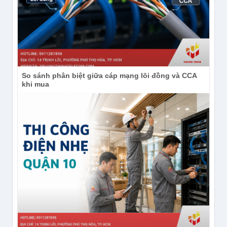
Thông số kỹ thuật của TP-Link Tapo C410
Camera 3MP (2304×1296)
Cảm biến 1/2.8” CMOS Starlight, quay 15fps, nén
video H.264.
So sánh phân biệt giữa cáp mạng lõi đồng và CCA
Ống kính 3.17mm, khẩu độ F1.65, góc nhìn rộng
khi mua
125° chéo, 111° ngang, 56° dọc.
Tầm nhìn ban đêm 9.1m với đèn hồng ngoại
850nm và Full-Color Night Vision bằng 2 đèn
spotlight.
Mic và loa tích hợp, đàm thoại hai chiều, còi báo
94 dB gần camera.
Tính năng AI phát hiện chuyển động, người, và
vùng hoạt động, báo động kèm hình ảnh.
Kết nối Wi-Fi 2.4 GHz chuẩn IEEE 802.11b/g/n,