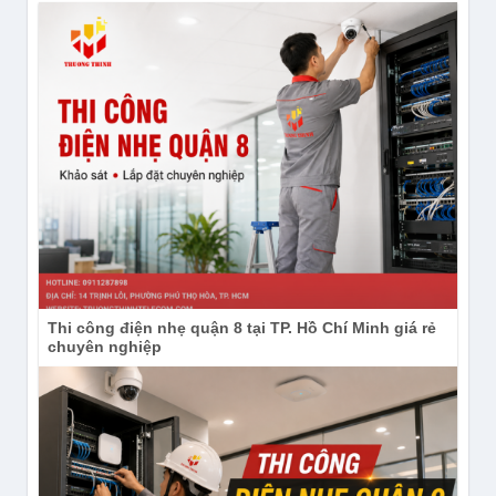
với độ phân giải 2K rõ nét, cùng với các thuật toán
tiên tiến đảm bảo độ phơi sáng hoàn hảo cả ban
ngày và ban đêm.
Color Night Vision:
Quan sát ban đêm với màu
sắc sống động nhờ ống kính khẩu độ lớn và đèn
chiếu sáng tích hợp hiệu quả đến 30 feet (9m).
Thời gian sử dụng Pin lâu dài:
Với khả năng
bảo vệ lên đến 180 ngày chỉ với một lần sạc, Tapo
C410 giúp giảm thiểu bảo trì.
Tùy chọn lưu trữ linh hoạt:
Chọn lưu trữ cục bộ
với thẻ microSD lên đến 512GB hoặc dịch vụ đám
Thi công điện nhẹ quận 8 tại TP. Hồ Chí Minh giá rẻ
mây Tapo Care bảo mật để có thêm sự yên tâm.
chuyên nghiệp
Phát hiện người thông minh:
Nhận thông báo
khi phát hiện người, giảm thiểu cảnh báo sai và
thông báo không cần thiết.
Thông báo thông minh trên điện thoại:
Tùy