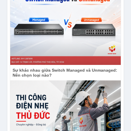
Thông tin liên hệ:
CÔNG TY TNHH ĐẦU TƯ CÔNG NGHỆ TRƯỜNG
THỊNH
Địa chỉ:
14 Trịnh Lỗi, P. Phú Thọ Hoà, TP. Hồ Chí
Minh
Điện thoại:
(028) 38 101 698 – 0911 28 78 98
Email:
truongthinhtelecom@gmail.com
Sự khác nhau giữa Switch Managed và Unmanaged:
Website:
https://truongthinhtelecom.com/
Nên chọn loại nào?
Sản phẩm và nội dung liên quan
Bộ Kit camera IP 3MP TP-LINK Tapo
C410 KIT
Đại lý phân phối camera TP-Link (Tapo)