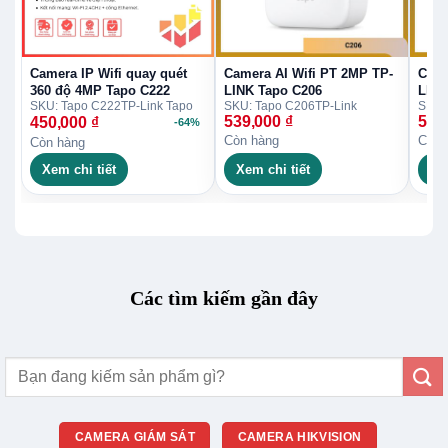
Camera IP Wifi quay quét
Camera AI Wifi PT 2MP TP-
Came
360 độ 4MP Tapo C222
LINK Tapo C206
LINK
SKU: Tapo C222
TP-Link Tapo
SKU: Tapo C206
TP-Link
SKU:
539,000
₫
579
450,000
₫
-64%
Còn hàng
Còn 
Còn hàng
Xem chi tiết
Xem chi tiết
Xe
Các tìm kiếm gần đây
Tìm
kiếm:
CAMERA GIÁM SÁT
CAMERA HIKVISION