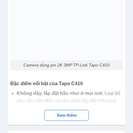
Camera dùng pin 2K 3MP TP-Link Tapo C410
Đặc điểm nổi bật của Tapo C410
Không dây, lắp đặt hầu như ở mọi nơi:
Loại bỏ
nhu cầu cắm điện và cho phép lắp đặt linh hoạt.
Tăng cường bảo mật cho ngôi nhà của bạn, bất
Xem thêm
cứ nơi nào, bất cứ lúc nào.
Hình ảnh 2K 3MP vượt trội:
Ghi lại mọi chi tiết