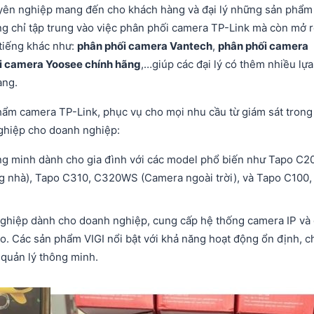
uyên nghiệp mang đến cho khách hàng và đại lý những sản phẩm
ng chỉ tập trung vào việc phân phối camera TP-Link mà còn mở 
tiếng khác như:
phân phối camera Vantech
,
phân phối camera
i camera Yoosee chính hãng
,…
giúp các đại lý có thêm nhiều lựa
àng.
ẩm camera TP-Link, phục vụ cho mọi nhu cầu từ giám sát trong
nghiệp cho doanh nghiệp:
ông minh dành cho gia đình với các model phổ biến như Tapo C2
g nhà), Tapo C310, C320WS (Camera ngoài trời), và Tapo C100,
 nghiệp dành cho doanh nghiệp, cung cấp hệ thống camera IP và
ao. Các sản phẩm VIGI nổi bật với khả năng hoạt động ổn định, c
 quản lý thông minh.