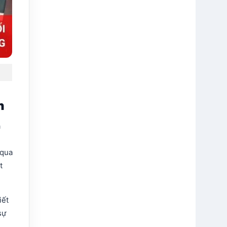
h
a
 qua
t
iết
sự