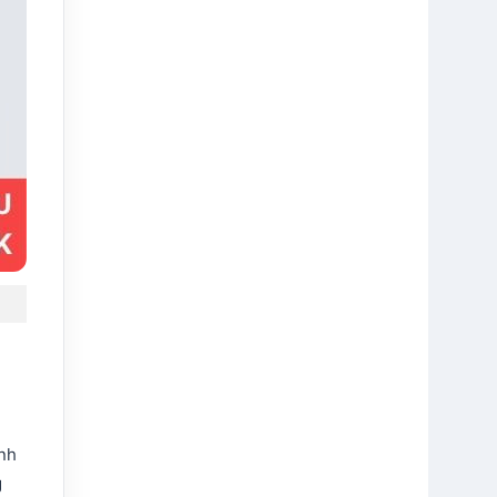
inh
g