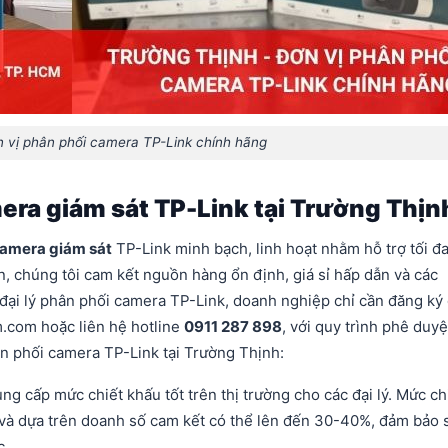
n vị phân phối camera TP-Link chính hãng
era giám sát TP-Link tại Trường Thịn
camera giám sát
TP-Link minh bạch, linh hoạt nhằm hỗ trợ tối đ
tín, chúng tôi cam kết nguồn hàng ổn định, giá sỉ hấp dẫn và các
 đại lý phân phối camera TP-Link, doanh nghiệp chỉ cần đăng ký
m.com hoặc liên hệ hotline
0911 287 898
, với quy trình phê duyệ
n phối camera TP-Link tại Trường Thịnh:
ng cấp mức chiết khấu tốt trên thị trường cho các đại lý. Mức ch
 và dựa trên doanh số cam kết có thể lên đến 30-40%, đảm bảo 
c.