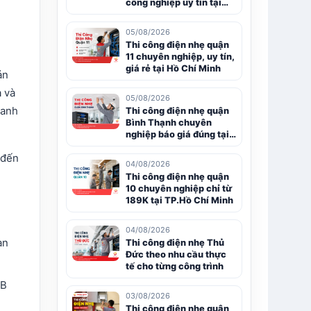
công nghiệp uy tín tại
TP.HCM
05/08/2026
Thi công điện nhẹ quận
11 chuyên nghiệp, uy tín,
giá rẻ tại Hồ Chí Minh
ản
à và
05/08/2026
oanh
Thi công điện nhẹ quận
Bình Thạnh chuyên
nghiệp báo giá đúng tại
Hồ Chí Minh
 đến
04/08/2026
Thi công điện nhẹ quận
10 chuyên nghiệp chỉ từ
189K tại TP.Hồ Chí Minh
04/08/2026
an
Thi công điện nhẹ Thủ
Đức theo nhu cầu thực
tế cho từng công trình
GB
03/08/2026
Thi công điện nhẹ quận