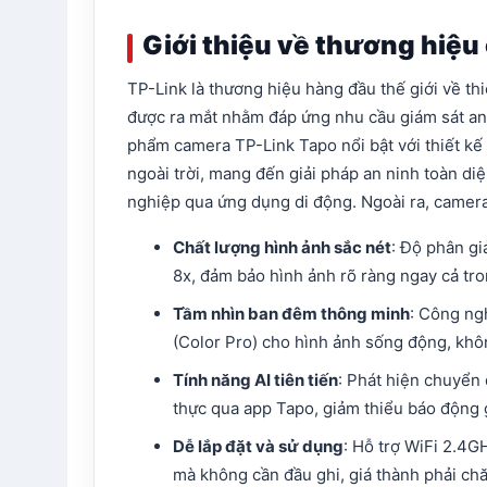
Giới thiệu về thương hiệu
TP-Link là thương hiệu hàng đầu thế giới về th
được ra mắt nhằm đáp ứng nhu cầu giám sát an 
phẩm camera TP-Link Tapo nổi bật với thiết kế 
ngoài trời, mang đến giải pháp an ninh toàn di
nghiệp qua ứng dụng di động. Ngoài ra, camera
Chất lượng hình ảnh sắc nét
: Độ phân gi
8x, đảm bảo hình ảnh rõ ràng ngay cả tro
Tầm nhìn ban đêm thông minh
: Công ng
(Color Pro) cho hình ảnh sống động, khô
Tính năng AI tiên tiến
: Phát hiện chuyển 
thực qua app Tapo, giảm thiểu báo động g
Dễ lắp đặt và sử dụng
: Hỗ trợ WiFi 2.4G
mà không cần đầu ghi, giá thành phải chă