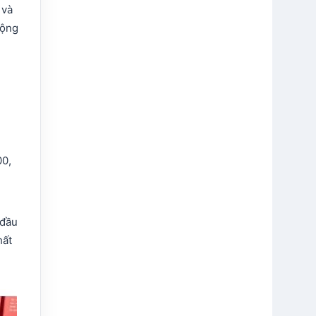
 và
rộng
00,
 đầu
hất