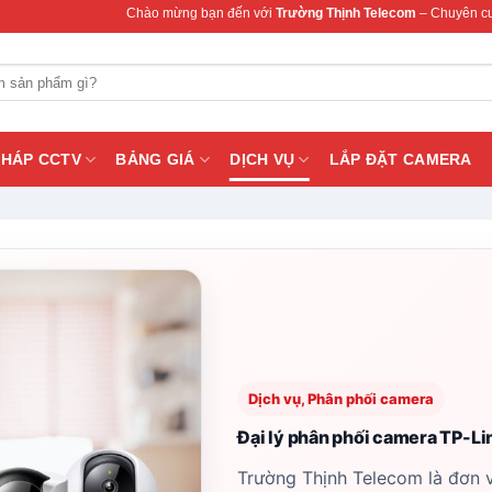
Chào mừng bạn đến với
Trường Thịnh Telecom
– Chuyên cung cấp thiết bị mạ
PHÁP CCTV
BẢNG GIÁ
DỊCH VỤ
LẮP ĐẶT CAMERA
Dịch vụ, Phân phối camera
Đại lý phân phối camera TP-Li
Trường Thịnh Telecom là đơn 