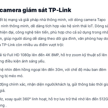
 camera giám sát TP-Link
iết bị mạng và giải pháp nhà thông minh, với dòng camera Tapo
ninh thông minh, dễ dàng tích hợp vào hệ sinh thái IoT. Dòng s
hiện đại, công nghệ tiên tiến, phù hợp cho cả sử dụng trong nh
ện, giúp người dùng dễ dàng theo dõi gia đình, văn phòng hay d
 TP-Link còn nhiều ưu điểm vượt trội:
ải từ Full HD 1080p lên đến 4K 8MP, hỗ trợ zoom kỹ thuật số lên
ng điều kiện ánh sáng yếu.
hệ nhìn đêm hồng ngoại lên đến 30m, với chế độ màu ban đêm
ng bị méo mó.
động chính xác, nhận diện người/khách lạ, gửi thông báo thời gi
iả.
Hz, xoay quét 360° linh hoạt, hỗ trợ lưu trữ thẻ nhớ lên đến 512
ng .