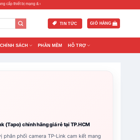
ng & camera chính hãng, bảo hành , hỗ trợ nhanh.
GIỎ HÀNG
TIN TỨC
CHÍNH SÁCH
PHẦN MỀM
HỖ TRỢ
nk (Tapo) chính hãng giá rẻ tại TP.HCM
vị phân phối camera TP-Link cam kết mang