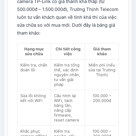
camera TP-Link có giá thành khá thấp (từ
500.000đ – 1.500.000đ), Trường Thịnh Telecom
luôn tư vấn khách quan về tính khả thi của việc
sửa chữa so với mua mới. Dưới đây là bảng giá
tham khảo:
Hạng mục
Chi tiết công
Giá tham
sửa chữa
việc
khảo
Kiểm tra, chẩn
Kiểm tra tổng
Miễn phí (nếu
đoán lỗi
thể, xác định
sửa tại Trường
nguyên nhân,
Thịnh)
tư vấn giải
pháp
Sửa lỗi không
Cấu hình lại
100.000 –
kết nối WiFi
WiFi, tách
200.000đ
băng tần,
nâng cấp
firmware,
reset camera
Khắc phục
Kiểm tra
100.000 –