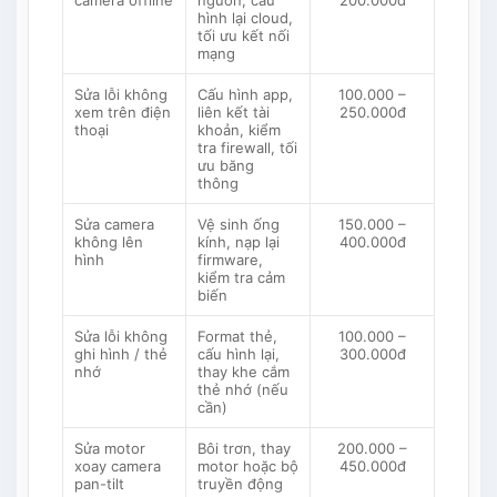
camera offline
nguồn, cấu
200.000đ
hình lại cloud,
tối ưu kết nối
mạng
Sửa lỗi không
Cấu hình app,
100.000 –
xem trên điện
liên kết tài
250.000đ
thoại
khoản, kiểm
tra firewall, tối
ưu băng
thông
Sửa camera
Vệ sinh ống
150.000 –
không lên
kính, nạp lại
400.000đ
hình
firmware,
kiểm tra cảm
biến
Sửa lỗi không
Format thẻ,
100.000 –
ghi hình / thẻ
cấu hình lại,
300.000đ
nhớ
thay khe cắm
thẻ nhớ (nếu
cần)
Sửa motor
Bôi trơn, thay
200.000 –
xoay camera
motor hoặc bộ
450.000đ
pan-tilt
truyền động