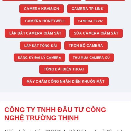
CAMERA KBVISION
CAMERA TP-LINK
CAMERA HONEYWELL
CAMERA EZVIZ
LẮP ĐẶT CAMERA GIÁM SÁT
SỬA CAMERA GIÁM SÁT
TRỌN BỘ CAMERA
LẮP ĐẶT TỔNG ĐÀI
ĐĂNG KÝ ĐẠI LÝ CAMERA
THU MUA CAMERA CŨ
TỔNG ĐÀI ĐIỆN THOẠI
MÁY CHẤM CÔNG NHẬN DIỆN KHUÔN MẶT
CÔNG TY TNHH ĐẦU TƯ CÔNG
NGHỆ TRƯỜNG THỊNH