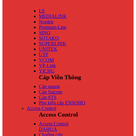
LS
MEDIALINK
Norden
Premium-Line
SINO
SOTAKO
SUPERLINK
UNITEK
UTP
VCOM
VP-Link
YICHU
Cáp Viễn Thông
Cáp quang
Cáp Saicom
Cáp STS
Phụ kiện cáp ENSOHO
Access Control
Access Control
Access Control
DAHUA
Chuông cửa