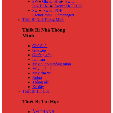
SWITCH
Switch
Hrui
Switch
DAHUA
HUNO
Switch
ZKTECO
Switch
Switch
POE
Ewind
Imou
Unmanaged
Thiết Bị Nhà Thông Minh
Thiết Bị Nhà Thông
Minh
Ghế Sofa
Ghế xếp
Giường xếp
Lau sàn
Máy hút bụi thông minh
Máy quét rác
Máy rửa xe
Robot
Thùng rác
Xe đẩy
Thiết Bị Tin Học
Thiết Bị Tin Học
ÂM THANH