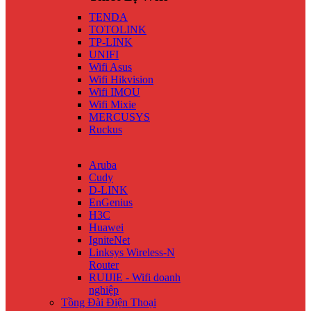
TENDA
TOTOLINK
TP-LINK
UNIFI
Wifi Asus
Wifi Hikvision
Wifi IMOU
Wifi Mixie
MERCUSYS
Ruckus
Aruba
Cudy
D-LINK
EnGenius
H3C
Huawei
IgniteNet
Linksys Wireless-N
Router
RUIJIE - Wifi doanh
nghiệp
Tồng Đài Điện Thoại