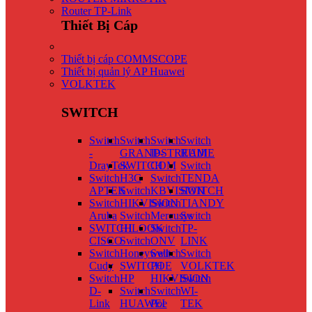
Router TP-Link
Thiết Bị Cáp
Thiết bị cáp COMMSCOPE
Thiết bị quản lý AP Huawei
VOLKTEK
SWITCH
Switch
Switch
Switch
Switch
-
GRANDSTREAM
IP-
RUIJIE
DrayTek
SWITCH
COM
Switch
Switch
H3C
Switch
TENDA
APTEK
Switch
KBVISION
SWITCH
Switch
HIKVISION
Switch
TIANDY
Aruba
Switch
Mercusys
Switch
SWITCH
HILOOK
Switch
TP-
CISCO
Switch
ONV
LINK
Switch
Honeywell
Switch
Switch
Cudy
SWITCH
POE
VOLKTEK
Switch
HP
HIKVISION
Switch
D-
Switch
Switch
WI-
Link
HUAWEI
Poe
TEK