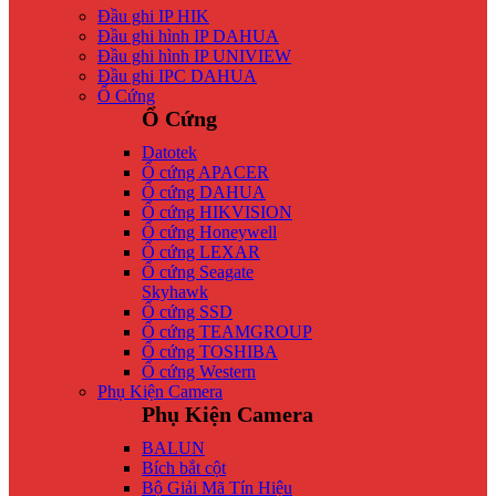
Đầu ghi IP HIK
Đầu ghi hình IP DAHUA
Đầu ghi hình IP UNIVIEW
Đầu ghi IPC DAHUA
Ổ Cứng
Ổ Cứng
Datotek
Ổ cứng APACER
Ổ cứng DAHUA
Ổ cứng HIKVISION
Ổ cứng Honeywell
Ổ cứng LEXAR
Ổ cứng Seagate
Skyhawk
Ổ cứng SSD
Ổ cứng TEAMGROUP
Ổ cứng TOSHIBA
Ổ cứng Western
Phụ Kiện Camera
Phụ Kiện Camera
BALUN
Bích bắt cột
Bộ Giải Mã Tín Hiệu