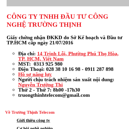
CÔNG TY TNHH ĐẦU TƯ CÔNG
NGHỆ TRƯỜNG THỊNH
Giấy chứng nhận ĐKKD do Sở Kế hoạch và Đầu tư
TP.HCM cấp ngày 21/07/2016
Địa chỉ:
14 Trịnh Lỗi, Phường Phú Thọ Hòa,
TP. HCM, Việt Nam
MST: 0313 925 980
Điện Thoại: 028 38 10 16 98 - 0911 287 898
Hồ sơ năng lực
Người chịu trách nhiệm sản xuất nội dung:
Nguyễn Trường Thi
Thứ 2 - Thứ 7: 8h00 -17h30
truongthinhtelecom@gmail.com
Về Trường Thịnh Telecom
Giới thiệu công ty
Cơ hội nghề nghiệp