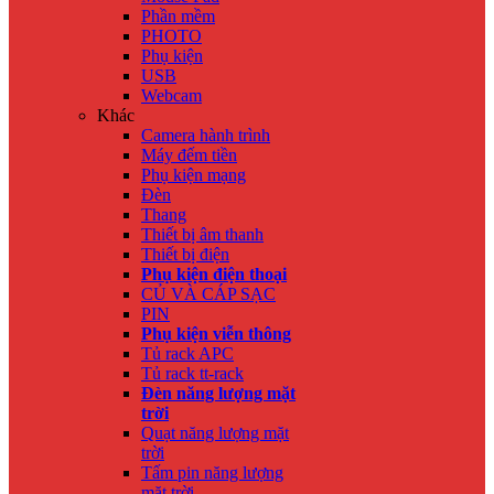
Phần mềm
PHOTO
Phụ kiện
USB
Webcam
Khác
Camera hành trình
Máy đếm tiền
Phụ kiện mạng
Đèn
Thang
Thiết bị âm thanh
Thiết bị điện
Phụ kiện điện thoại
CỦ VÀ CÁP SẠC
PIN
Phụ kiện viễn thông
Tủ rack APC
Tủ rack tt-rack
Đèn năng lượng mặt
trời
Quạt năng lượng mặt
trời
Tấm pin năng lượng
mặt trời