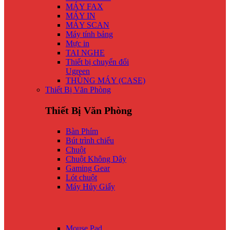
MÁY FAX
MÁY IN
MÁY SCAN
Máy tính bảng
Mực in
TAI NGHE
Thiết bị chuyển đổi
Ugreen
THÙNG MÁY (CASE)
Thiết Bị Văn Phòng
Thiết Bị Văn Phòng
Bàn Phím
Bút trình chiếu
Chuột
Chuột Không Dây
Gaming Gear
Lót chuột
Máy Hủy Giấy
Mouse Pad