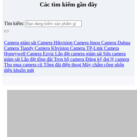
Các tìm kiếm gần đây
Tìm kiếm:
Camera giám sát
Camera Hikvision
Camera Imou
Camera Dahua
Camera Tiandy
Camera Kbvision
Camera TP-Link
Camera
Honeywell
Camera Ezviz
Lắp đặt camera giám sát
Sửa camera
giám sát
Lắp đặt tổng đài
Trọn bộ camera
Đăng ký đại lý camera
Thu mua camera cũ
Tổng đài điện thoại
Máy chấm công nhận
diện khuôn mặt