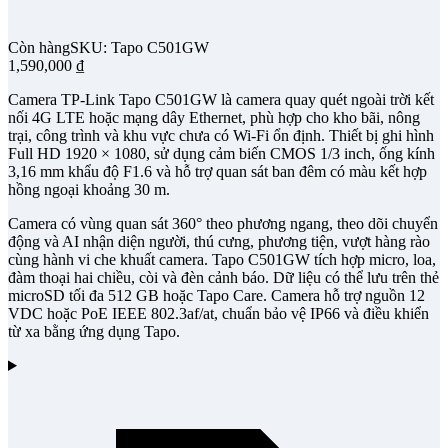
Còn hàng
SKU: Tapo C501GW
1,590,000
₫
Camera TP-Link Tapo C501GW là camera quay quét ngoài trời kết
nối 4G LTE hoặc mạng dây Ethernet, phù hợp cho kho bãi, nông
trại, công trình và khu vực chưa có Wi-Fi ổn định. Thiết bị ghi hình
Full HD 1920 × 1080, sử dụng cảm biến CMOS 1/3 inch, ống kính
3,16 mm khẩu độ F1.6 và hỗ trợ quan sát ban đêm có màu kết hợp
hồng ngoại khoảng 30 m.
Camera có vùng quan sát 360° theo phương ngang, theo dõi chuyển
động và AI nhận diện người, thú cưng, phương tiện, vượt hàng rào
cùng hành vi che khuất camera. Tapo C501GW tích hợp micro, loa,
đàm thoại hai chiều, còi và đèn cảnh báo. Dữ liệu có thể lưu trên thẻ
microSD tối đa 512 GB hoặc Tapo Care. Camera hỗ trợ nguồn 12
VDC hoặc PoE IEEE 802.3af/at, chuẩn bảo vệ IP66 và điều khiển
từ xa bằng ứng dụng Tapo.