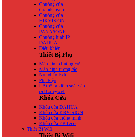
Chuông cửa
Grandstream
Chuông cửa
HIKVISION
Chuông cửa
PANASONIC
Chuông hình IP
DAHUA
Điều khiển
Thiết Bị Phụ
Màn hình chuông cửa
Màn hình tương tác
Nút nhấn Exit
Phụ kiện
Hệ thống kiểm soát vào
ra Honeywell
Khóa Cửa
Khóa cửa DAHUA
Khóa cửa KBVISION
Khóa cửa thông minh
Khóa cửa ZKTeco
Thiết Bị Wifi
Thiết Bị Wifi