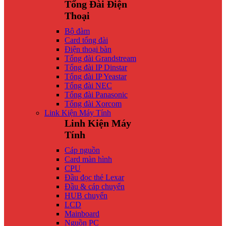
Tổng Đài Điện
Thoại
Bộ đàm
Card tổng đài
Điện thoại bàn
Tổng đài Grandstream
Tổng đài IP Dinstar
Tổng đài IP Yeastar
Tổng đài NEC
Tổng đài Panasonic
Tổng đài Xorcom
Link Kiện Máy Tính
Linh Kiện Máy
Tính
Cáp nguồn
Card màn hình
CPU
Đầu đọc thẻ Lexar
Đầu & cáp chuyển
HUB chuyển
LCD
Mainboard
Nguồn PC