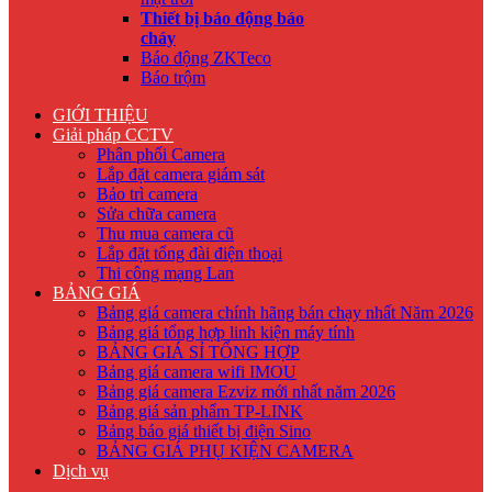
Thiết bị báo động báo
cháy
Báo động ZKTeco
Báo trộm
GIỚI THIỆU
Giải pháp CCTV
Phân phối Camera
Lắp đặt camera giám sát
Bảo trì camera
Sửa chữa camera
Thu mua camera cũ
Lắp đặt tổng đài điện thoại
Thi công mạng Lan
BẢNG GIÁ
Bảng giá camera chính hãng bán chạy nhất Năm 2026
Bảng giá tổng hợp linh kiện máy tính
BẢNG GIÁ SỈ TỔNG HỢP
Bảng giá camera wifi IMOU
Bảng giá camera Ezviz mới nhất năm 2026
Bảng giá sản phẩm TP-LINK
Bảng báo giá thiết bị điện Sino
BẢNG GIÁ PHỤ KIỆN CAMERA
Dịch vụ