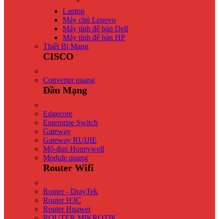
Laptop
Máy chủ Lenovo
Máy tính để bàn Dell
Máy tính để bàn HP
Thiết Bị Mạng
CISCO
Converter quang
Đầu Mạng
Edgecore
Enterprise Switch
Gateway
Gateway RUIJIE
Mô-đun Honeywell
Module quang
Router Wifi
Router - DrayTek
Router H3C
Router Huawei
ROUTER MIKROTIK