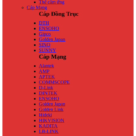
Thẻ cảm ứng
Cáp Mạng
Cáp Đồng Trục
DTH
ENSOHO
Gipco
Golden Japan
SINO
SUNNY
Cáp Mạng
Alantek
AMP
APTEK
COMMSCOPE
D-Link
DINTEK
ENSOHO
Golden Japan
Golden Link
Hideki
HIKVISION
KADITA
LB-LINK