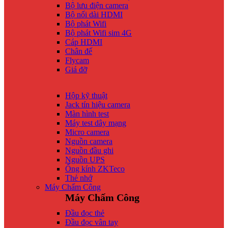
Bộ lưu điện camera
Bộ nối dài HDMI
Bộ phát Wifi
Bộ phát Wifi sim 4G
Cáp HDMI
Chân đế
Flycam
Giá đỡ
Hộp kỹ thuật
Jack tín hiệu camera
Màn hình test
Máy test dây mạng
Micro camera
Nguồn camera
Nguồn đầu ghi
Nguồn UPS
Ống kính ZKTeco
Thẻ nhớ
Máy Chấm Công
Máy Chấm Công
Đầu đọc thẻ
Đầu đọc vân tay