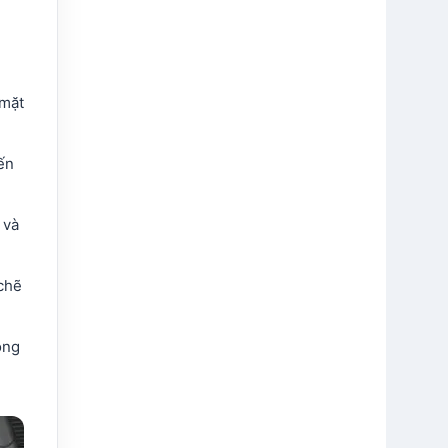
 mặt
ến
 và
 chẽ
ông