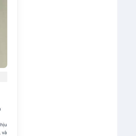
n
chịu
, và