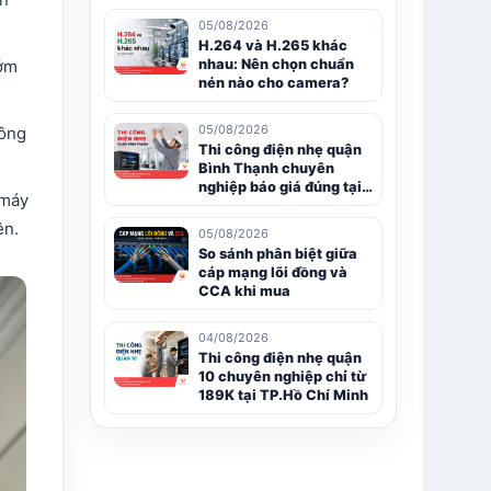
05/08/2026
H.264 và H.265 khác
sớm
nhau: Nên chọn chuẩn
nén nào cho camera?
05/08/2026
công
Thi công điện nhẹ quận
Bình Thạnh chuyên
nghiệp báo giá đúng tại
 máy
Hồ Chí Minh
ên.
05/08/2026
So sánh phân biệt giữa
cáp mạng lõi đồng và
CCA khi mua
04/08/2026
Thi công điện nhẹ quận
10 chuyên nghiệp chỉ từ
189K tại TP.Hồ Chí Minh