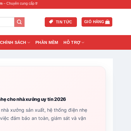
cấp thiết bị mạng & camera chính hãng, bảo hành , hỗ trợ nhanh.
GIỎ HÀNG
TIN TỨC
CHÍNH SÁCH
PHẦN MỀM
HỖ TRỢ
 nhẹ cho nhà xưởng uy tín 2026
 nhà xưởng sản xuất, hệ thống điện nhẹ
 việc đảm bảo an toàn, giám sát và vận