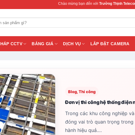
Chào mừng bạn đến với
Trường Thịnh Telecom
– Chuyên cung 
PHÁP CCTV
BẢNG GIÁ
DỊCH VỤ
LẮP ĐẶT CAMERA
Blog, Thi công
Đơn vị thi công hệ thống điện
Trong các khu công nghiệp và
đóng vai trò quan trọng trong
hành hiệu quả.…