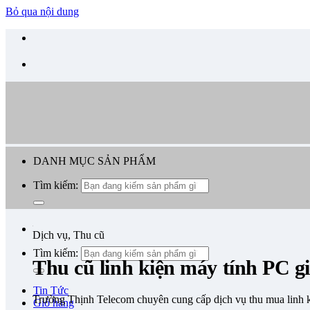
Bỏ qua nội dung
DANH MỤC SẢN PHẨM
Tìm kiếm:
Dịch vụ, Thu cũ
Tìm kiếm:
Thu cũ linh kiện máy tính PC 
Tin Tức
Trường Thịnh Telecom chuyên cung cấp dịch vụ thu mua linh k
Giỏ hàng