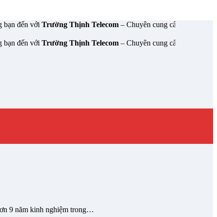
 với
Trường Thịnh Telecom
– Chuyên cung cấp thiết bị mạng & camer
 với
Trường Thịnh Telecom
– Chuyên cung cấp thiết bị mạng & camer
i hơn 9 năm kinh nghiệm trong…