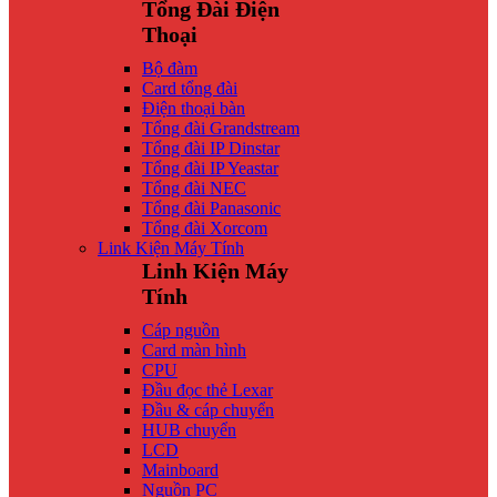
Tổng Đài Điện
Thoại
Bộ đàm
Card tổng đài
Điện thoại bàn
Tổng đài Grandstream
Tổng đài IP Dinstar
Tổng đài IP Yeastar
Tổng đài NEC
Tổng đài Panasonic
Tổng đài Xorcom
Link Kiện Máy Tính
Linh Kiện Máy
Tính
Cáp nguồn
Card màn hình
CPU
Đầu đọc thẻ Lexar
Đầu & cáp chuyển
HUB chuyển
LCD
Mainboard
Nguồn PC