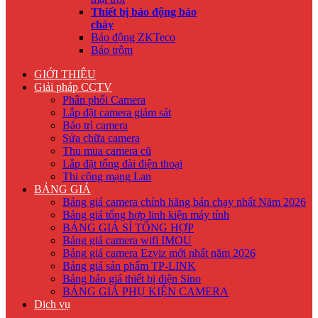
Thiết bị báo động báo
cháy
Báo động ZKTeco
Báo trộm
GIỚI THIỆU
Giải pháp CCTV
Phân phối Camera
Lắp đặt camera giám sát
Bảo trì camera
Sửa chữa camera
Thu mua camera cũ
Lắp đặt tổng đài điện thoại
Thi công mạng Lan
BẢNG GIÁ
Bảng giá camera chính hãng bán chạy nhất Năm 2026
Bảng giá tổng hợp linh kiện máy tính
BẢNG GIÁ SỈ TỔNG HỢP
Bảng giá camera wifi IMOU
Bảng giá camera Ezviz mới nhất năm 2026
Bảng giá sản phẩm TP-LINK
Bảng báo giá thiết bị điện Sino
BẢNG GIÁ PHỤ KIỆN CAMERA
Dịch vụ