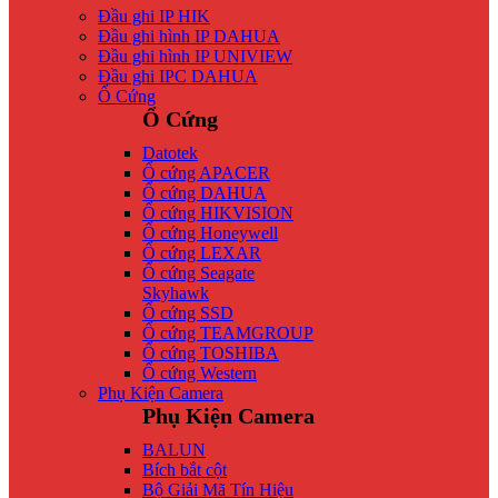
Đầu ghi IP HIK
Đầu ghi hình IP DAHUA
Đầu ghi hình IP UNIVIEW
Đầu ghi IPC DAHUA
Ổ Cứng
Ổ Cứng
Datotek
Ổ cứng APACER
Ổ cứng DAHUA
Ổ cứng HIKVISION
Ổ cứng Honeywell
Ổ cứng LEXAR
Ổ cứng Seagate
Skyhawk
Ổ cứng SSD
Ổ cứng TEAMGROUP
Ổ cứng TOSHIBA
Ổ cứng Western
Phụ Kiện Camera
Phụ Kiện Camera
BALUN
Bích bắt cột
Bộ Giải Mã Tín Hiệu