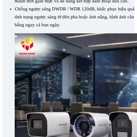
thanh thời gian thực và dễ dàng kết hợp đàm thoại nếu cần.
Chống ngược sáng DWDR / WDR 120dB, khắc phục hiệu quả
tình trạng ngược sáng từ đèn pha hoặc ánh nắng, hình ảnh cân
bằng ngay cả ban ngày.