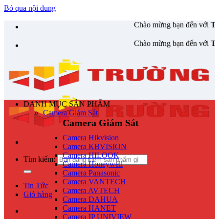
Bỏ qua nội dung
Chào mừng bạn đến với
Trường Thịnh
Chào mừng bạn đến với
Trường Thịnh
DANH MỤC SẢN PHẨM
Camera Giám Sát
Camera Giám Sát
Camera Hikvision
Camera KBVISION
Camera HILOOK
Tìm kiếm:
Camera Honeywell
Camera Panasonic
Camera VANTECH
Tin Tức
Camera AVTECH
Giỏ hàng
Camera DAHUA
Camera HANET
Camera IP UNIVIEW