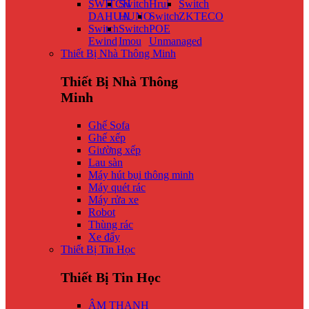
SWITCH
Switch
Hrui
Switch
DAHUA
HUNO
Switch
ZKTECO
Switch
Switch
POE
Ewind
Imou
Unmanaged
Thiết Bị Nhà Thông Minh
Thiết Bị Nhà Thông
Minh
Ghế Sofa
Ghế xếp
Giường xếp
Lau sàn
Máy hút bụi thông minh
Máy quét rác
Máy rửa xe
Robot
Thùng rác
Xe đẩy
Thiết Bị Tin Học
Thiết Bị Tin Học
ÂM THANH