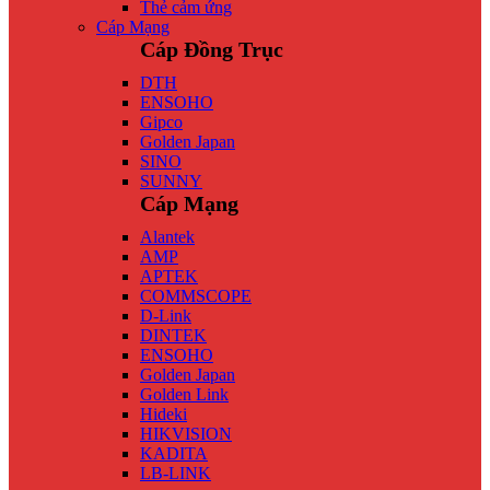
Thẻ cảm ứng
Cáp Mạng
Cáp Đồng Trục
DTH
ENSOHO
Gipco
Golden Japan
SINO
SUNNY
Cáp Mạng
Alantek
AMP
APTEK
COMMSCOPE
D-Link
DINTEK
ENSOHO
Golden Japan
Golden Link
Hideki
HIKVISION
KADITA
LB-LINK