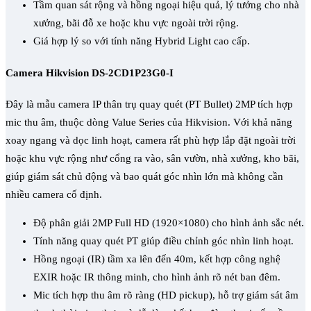
Tầm quan sát rộng và hồng ngoại hiệu quả, lý tưởng cho nhà
xưởng, bãi đỗ xe hoặc khu vực ngoài trời rộng.
Giá hợp lý so với tính năng Hybrid Light cao cấp.
Camera Hikvision DS-2CD1P23G0-I
Đây là mẫu camera IP thân trụ quay quét (PT Bullet) 2MP tích hợp
mic thu âm, thuộc dòng Value Series của Hikvision. Với khả năng
xoay ngang và dọc linh hoạt, camera rất phù hợp lắp đặt ngoài trời
hoặc khu vực rộng như cổng ra vào, sân vườn, nhà xưởng, kho bãi,
giúp giám sát chủ động và bao quát góc nhìn lớn mà không cần
nhiều camera cố định.
Độ phân giải 2MP Full HD (1920×1080) cho hình ảnh sắc nét.
Tính năng quay quét PT giúp điều chỉnh góc nhìn linh hoạt.
Hồng ngoại (IR) tầm xa lên đến 40m, kết hợp công nghệ
EXIR hoặc IR thông minh, cho hình ảnh rõ nét ban đêm.
Mic tích hợp thu âm rõ ràng (HD pickup), hỗ trợ giám sát âm