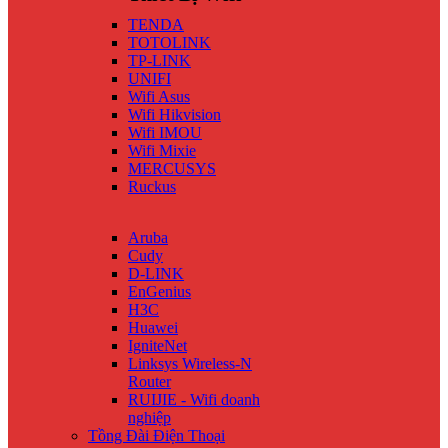
TENDA
TOTOLINK
TP-LINK
UNIFI
Wifi Asus
Wifi Hikvision
Wifi IMOU
Wifi Mixie
MERCUSYS
Ruckus
Aruba
Cudy
D-LINK
EnGenius
H3C
Huawei
IgniteNet
Linksys Wireless-N
Router
RUIJIE - Wifi doanh
nghiệp
Tồng Đài Điện Thoại