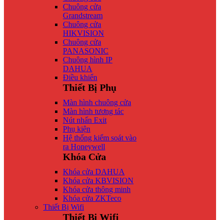
Chuông cửa
Grandstream
Chuông cửa
HIKVISION
Chuông cửa
PANASONIC
Chuông hình IP
DAHUA
Điều khiển
Thiết Bị Phụ
Màn hình chuông cửa
Màn hình tương tác
Nút nhấn Exit
Phụ kiện
Hệ thống kiểm soát vào
ra Honeywell
Khóa Cửa
Khóa cửa DAHUA
Khóa cửa KBVISION
Khóa cửa thông minh
Khóa cửa ZKTeco
Thiết Bị Wifi
Thiết Bị Wifi