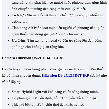
sáng trắng khi phát hiện có người hoặc phương tiện, giúp hình
ảnh chuyển từ trắng đen sang màu cực kỳ rõ nét.
Tích hợp Micro
: Hỗ trợ thu âm chất lượng cao, lọc nhiễu môi
trường tốt.
Tính năng AI: Phân loại mục tiêu người và phương tiện, giúp
giảm thiểu báo động giả (như lá rơi, chó mèo).
Ưu điểm
: Tầm xa hồng ngoại và đèn trợ sáng lên đến 50m,
phù hợp cho không gian rộng lớn.
Camera Hikvision DS-2CE16D0T-IRP
Đây là huyền thoại trong phân khúc giá rẻ của Hikvision. Với thiết
kế vỏ nhựa chuyên dụng,
Hikvision DS-2CE16D0T-IRP
cực kỳ nhẹ
và dễ lắp đặt.
Smart Hybrid Light với khả năng chiếu sáng thông minh.
Độ phân giải 2MP ổn định, hỗ trợ chuyển đổi 4 tín hiệu.
Thiết kế bền bỉ, IP67, chịu thời tiết khắc nghiệt.