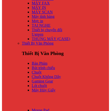
MÁY FAX
MÁY IN
MÁY SCAN
Máy tính bảng
Mực in
TAI NGHE
Thiết bị chuyển đổi
Ugreen
THÙNG MÁY (CASE)
Thiết Bị Văn Phòng
Thiết Bị Văn Phòng
Bàn Phím
Bút trình chiếu
Chuột
Chuột Không Dây
Gaming Gear
Lót chuột
Máy Hủy Giấy
Mouse Pad