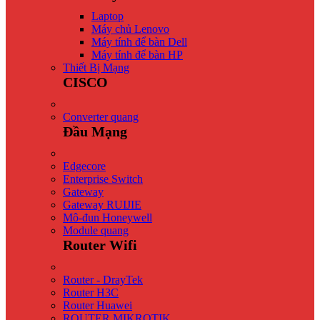
Laptop
Máy chủ Lenovo
Máy tính để bàn Dell
Máy tính để bàn HP
Thiết Bị Mạng
CISCO
Converter quang
Đầu Mạng
Edgecore
Enterprise Switch
Gateway
Gateway RUIJIE
Mô-đun Honeywell
Module quang
Router Wifi
Router - DrayTek
Router H3C
Router Huawei
ROUTER MIKROTIK