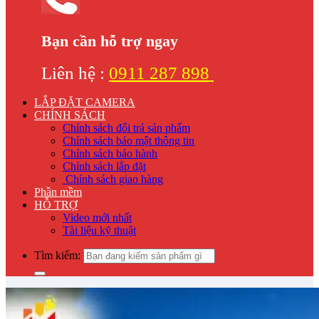
Bạn cần hỗ trợ ngay
Liên hệ :
0911 287 898
LẮP ĐẶT CAMERA
CHÍNH SÁCH
Chính sách đổi trả sản phẩm
Chính sách bảo mật thông tin
Chính sách bảo hành
Chính sách lắp đặt
Chính sách giao hàng
Phần mềm
HỖ TRỢ
Video mới nhất
Tài liệu kỹ thuật
Tìm kiếm: