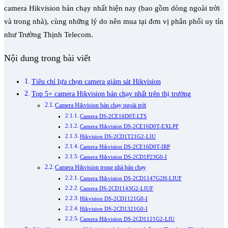
camera Hikvision bán chạy nhất hiện nay (bao gồm dòng ngoài trời
và trong nhà), cùng những lý do nên mua tại đơn vị phân phối uy tín
như Trường Thịnh Telecom.
Nội dung trong bài viết
Tiêu chí lựa chọn camera giám sát Hikvision
Top 5+ camera Hikvision bán chạy nhất trên thị trường
Camera Hikvision bán chạy ngoài trời
Camera DS-2CE16D0T-LTS
Camera Hikvision DS-2CE16D0T-EXLPF
Hikvision DS-2CD1T21G2-LIU
Camera Hikvision DS-2CE16D0T-IRP
Camera Hikvision DS-2CD1P23G0-I
Camera Hikvision trong nhà bán chạy
Camera Hikvision DS-2CD1147G2H-LIUF
Camera DS-2CD1143G2-LIUF
Hikvision DS-2CD1121G0-I
Hikvision DS-2CD1321G0-I
Camera Hikvision DS-2CD1121G2-LIU