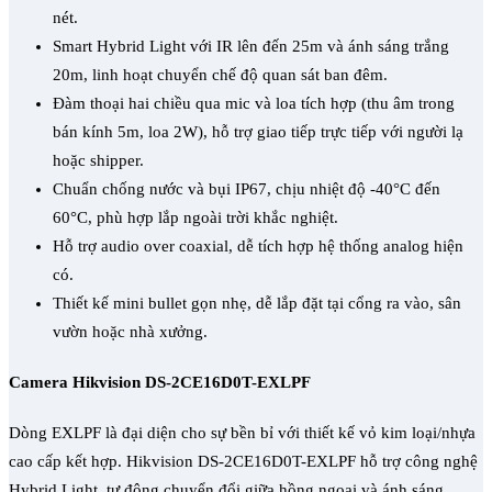
nét.
Smart Hybrid Light với IR lên đến 25m và ánh sáng trắng
20m, linh hoạt chuyển chế độ quan sát ban đêm.
Đàm thoại hai chiều qua mic và loa tích hợp (thu âm trong
bán kính 5m, loa 2W), hỗ trợ giao tiếp trực tiếp với người lạ
hoặc shipper.
Chuẩn chống nước và bụi IP67, chịu nhiệt độ -40°C đến
60°C, phù hợp lắp ngoài trời khắc nghiệt.
Hỗ trợ audio over coaxial, dễ tích hợp hệ thống analog hiện
có.
Thiết kế mini bullet gọn nhẹ, dễ lắp đặt tại cổng ra vào, sân
vườn hoặc nhà xưởng.
Camera Hikvision DS-2CE16D0T-EXLPF
Dòng EXLPF là đại diện cho sự bền bỉ với thiết kế vỏ kim loại/nhựa
cao cấp kết hợp. Hikvision DS-2CE16D0T-EXLPF hỗ trợ công nghệ
Hybrid Light, tự động chuyển đổi giữa hồng ngoại và ánh sáng