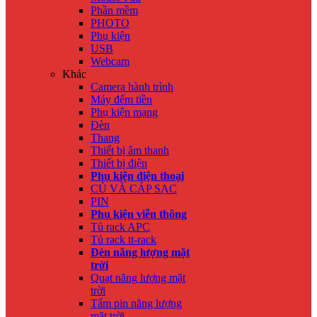
Phần mềm
PHOTO
Phụ kiện
USB
Webcam
Khác
Camera hành trình
Máy đếm tiền
Phụ kiện mạng
Đèn
Thang
Thiết bị âm thanh
Thiết bị điện
Phụ kiện điện thoại
CỦ VÀ CÁP SẠC
PIN
Phụ kiện viễn thông
Tủ rack APC
Tủ rack tt-rack
Đèn năng lượng mặt
trời
Quạt năng lượng mặt
trời
Tấm pin năng lượng
mặt trời