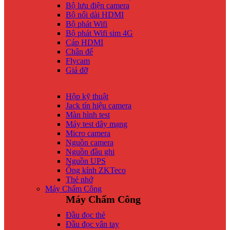
Bộ lưu điện camera
Bộ nối dài HDMI
Bộ phát Wifi
Bộ phát Wifi sim 4G
Cáp HDMI
Chân đế
Flycam
Giá đỡ
Hộp kỹ thuật
Jack tín hiệu camera
Màn hình test
Máy test dây mạng
Micro camera
Nguồn camera
Nguồn đầu ghi
Nguồn UPS
Ống kính ZKTeco
Thẻ nhớ
Máy Chấm Công
Máy Chấm Công
Đầu đọc thẻ
Đầu đọc vân tay