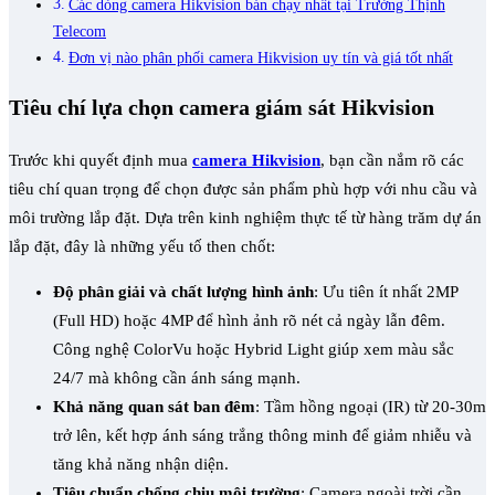
Các dòng camera Hikvision bán chạy nhất tại Trường Thịnh
Telecom
Đơn vị nào phân phối camera Hikvision uy tín và giá tốt nhất
Tiêu chí lựa chọn camera giám sát Hikvision
Trước khi quyết định mua
camera Hikvision
, bạn cần nắm rõ các
tiêu chí quan trọng để chọn được sản phẩm phù hợp với nhu cầu và
môi trường lắp đặt. Dựa trên kinh nghiệm thực tế từ hàng trăm dự án
lắp đặt, đây là những yếu tố then chốt:
Độ phân giải và chất lượng hình ảnh
: Ưu tiên ít nhất 2MP
(Full HD) hoặc 4MP để hình ảnh rõ nét cả ngày lẫn đêm.
Công nghệ ColorVu hoặc Hybrid Light giúp xem màu sắc
24/7 mà không cần ánh sáng mạnh.
Khả năng quan sát ban đêm
: Tầm hồng ngoại (IR) từ 20-30m
trở lên, kết hợp ánh sáng trắng thông minh để giảm nhiễu và
tăng khả năng nhận diện.
Tiêu chuẩn chống chịu môi trường
: Camera ngoài trời cần