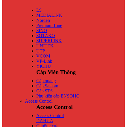
LS
MEDIALINK
Norden
Premium-Line
SINO
SOTAKO
SUPERLINK
UNITEK
UTP
VCOM
VP-Link
YICHU
Cáp Viễn Thông
Cáp quang
Cáp Saicom
Cáp STS
Phụ kiện cáp ENSOHO
Access Control
Access Control
Access Control
DAHUA
Chuông cửa