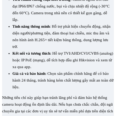
đạt IP66/IP67 chống nước, bụi và chịu nhiệt độ rộng (-30°C
đến 60°C). Camera trong nhà nên có thiết kế gọn gàng, dễ
lắp.
Tính năng thông minh
: Hỗ trợ phát hiện chuyển động, nhận
diện người/phương tiện, đàm thoại hai chiều, mic thu âm và
nén hình ảnh H.265+ tiết kiệm băng thông, dung lượng lưu
trữ.
Kết nối và tương thích
: Hỗ trợ TVI/AHD/CVI/CVBS (analog)
hoặc IP PoE (mạng), dễ tích hợp đầu ghi Hikvision và xem từ
xa qua app.
Giá cả và bảo hành
: Chọn sản phẩm chính hãng để có bảo
hành 24 tháng, tránh hàng kém chất lượng gây mất an toàn dữ
liệu.
Những tiêu chí này giúp bạn tránh lãng phí và đảm bảo hệ thống
camera hoạt động ổn định lâu dài. Nếu bạn chưa chắc chắn, đội ngũ
chuyên gia tại các đơn vị uy tín sẽ tư vấn miễn phí dựa trên diện tích