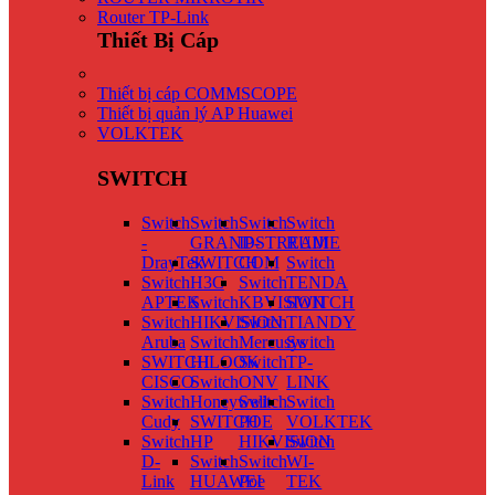
Router TP-Link
Thiết Bị Cáp
Thiết bị cáp COMMSCOPE
Thiết bị quản lý AP Huawei
VOLKTEK
SWITCH
Switch
Switch
Switch
Switch
-
GRANDSTREAM
IP-
RUIJIE
DrayTek
SWITCH
COM
Switch
Switch
H3C
Switch
TENDA
APTEK
Switch
KBVISION
SWITCH
Switch
HIKVISION
Switch
TIANDY
Aruba
Switch
Mercusys
Switch
SWITCH
HILOOK
Switch
TP-
CISCO
Switch
ONV
LINK
Switch
Honeywell
Switch
Switch
Cudy
SWITCH
POE
VOLKTEK
Switch
HP
HIKVISION
Switch
D-
Switch
Switch
WI-
Link
HUAWEI
Poe
TEK