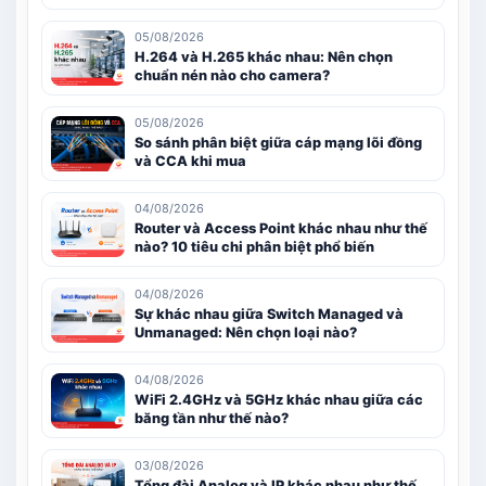
05/08/2026
H.264 và H.265 khác nhau: Nên chọn
chuẩn nén nào cho camera?
05/08/2026
So sánh phân biệt giữa cáp mạng lõi đồng
và CCA khi mua
04/08/2026
Router và Access Point khác nhau như thế
nào? 10 tiêu chi phân biệt phổ biến
04/08/2026
Sự khác nhau giữa Switch Managed và
Unmanaged: Nên chọn loại nào?
04/08/2026
WiFi 2.4GHz và 5GHz khác nhau giữa các
băng tần như thế nào?
03/08/2026
Tổng đài Analog và IP khác nhau như thế