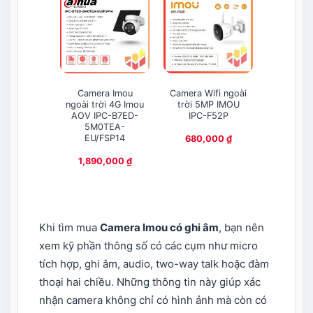
Camera Imou
Camera Wifi ngoài
Camera W
ngoài trời 4G Imou
trời 5MP IMOU
quét tr
AOV IPC-B7ED-
IPC-F52P
5MP IM
5M0TEA-
A5
EU/FSP14
680,000
₫
615,
1,890,000
₫
Khi tìm mua
Camera Imou có ghi âm
, bạn nên
xem kỹ phần thông số có các cụm như micro
tích hợp, ghi âm, audio, two-way talk hoặc đàm
thoại hai chiều. Những thông tin này giúp xác
nhận camera không chỉ có hình ảnh mà còn có