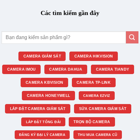
Các tìm kiếm gần đây
Tìm
kiếm:
CAMERA GIÁM SÁT
CAMERA HIKVISION
CAMERA IMOU
CAMERA DAHUA
CAMERA TIANDY
CAMERA KBVISION
CAMERA TP-LINK
CAMERA HONEYWELL
CAMERA EZVIZ
LẮP ĐẶT CAMERA GIÁM SÁT
SỬA CAMERA GIÁM SÁT
TRỌN BỘ CAMERA
LẮP ĐẶT TỔNG ĐÀI
ĐĂNG KÝ ĐẠI LÝ CAMERA
THU MUA CAMERA CŨ