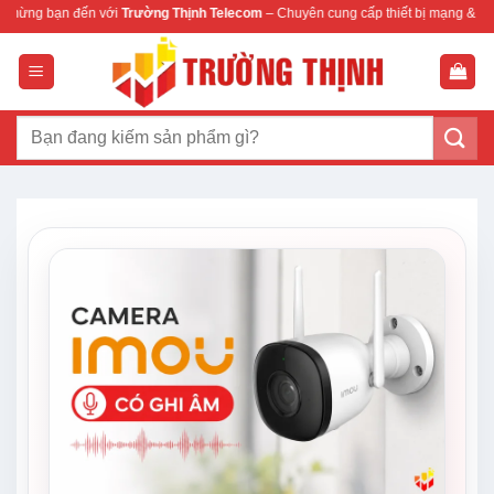
Bỏ
 với
Trường Thịnh Telecom
– Chuyên cung cấp thiết bị mạng & camera chính hãng
qua
nội
dung
Tìm
kiếm: