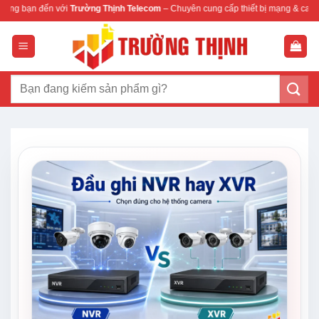
Bỏ
Trường Thịnh Telecom
– Chuyên cung cấp thiết bị mạng & camera chính hãng, bảo
qua
nội
dung
Tìm
kiếm: