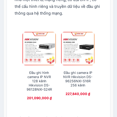
thể cấu hình riêng và truyền dữ liệu về đầu ghi
thông qua hệ thống mạng.
Đầu ghi hình
Đầu ghi camera IP
Đầu ghi
camera IP NVR
NVR Hikvision DS-
NVR 128
128 kênh
96256NXI-S16R
ổ cứng H
Hikvision DS-
256 kênh
DS-9612
96128NXI-S24R
227,840,000
₫
153,85
201,090,000
₫