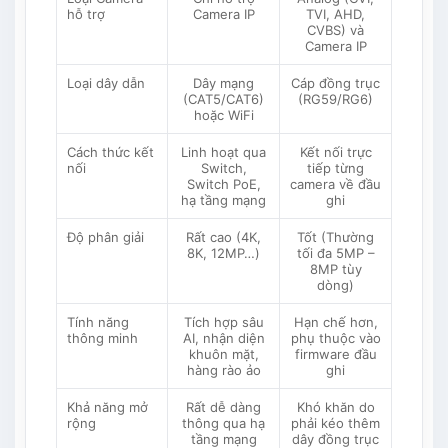
hỗ trợ
Camera IP
TVI, AHD,
CVBS) và
Camera IP
Loại dây dẫn
Dây mạng
Cáp đồng trục
(CAT5/CAT6)
(RG59/RG6)
hoặc WiFi
Cách thức kết
Linh hoạt qua
Kết nối trực
nối
Switch,
tiếp từng
Switch PoE,
camera về đầu
hạ tầng mạng
ghi
Độ phân giải
Rất cao (4K,
Tốt (Thường
8K, 12MP…)
tối đa 5MP –
8MP tùy
dòng)
Tính năng
Tích hợp sâu
Hạn chế hơn,
thông minh
AI, nhận diện
phụ thuộc vào
khuôn mặt,
firmware đầu
hàng rào ảo
ghi
Khả năng mở
Rất dễ dàng
Khó khăn do
rộng
thông qua hạ
phải kéo thêm
tầng mạng
dây đồng trục