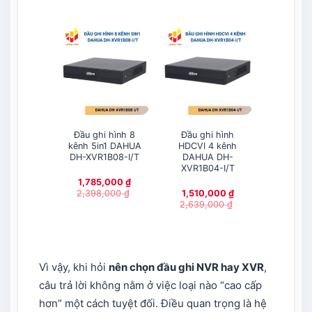
Đầu ghi hình 8
Đầu ghi hình
Đầu ghi
kênh 5in1 DAHUA
HDCVI 4 kênh
thuật 
DH-XVR1B08-I/T
DAHUA DH-
kênh Da
XVR1B04-I/T
XVR7104
1,785,000
₫
2,398,000
₫
1,510,000
₫
2,639,000
₫
0911.2
Vì vậy, khi hỏi
nên chọn đầu ghi NVR hay XVR
,
câu trả lời không nằm ở việc loại nào “cao cấp
hơn” một cách tuyệt đối. Điều quan trọng là hệ