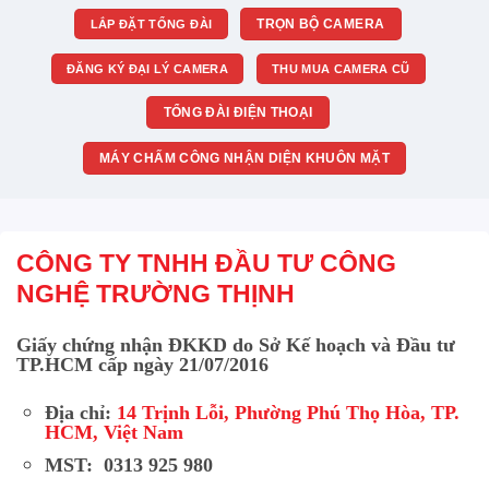
TRỌN BỘ CAMERA
LẮP ĐẶT TỔNG ĐÀI
ĐĂNG KÝ ĐẠI LÝ CAMERA
THU MUA CAMERA CŨ
TỔNG ĐÀI ĐIỆN THOẠI
MÁY CHẤM CÔNG NHẬN DIỆN KHUÔN MẶT
CÔNG TY TNHH ĐẦU TƯ CÔNG
NGHỆ TRƯỜNG THỊNH
Giấy chứng nhận ĐKKD do Sở Kế hoạch và Đầu tư
TP.HCM cấp ngày 21/07/2016
Địa chỉ:
14 Trịnh Lỗi, Phường Phú Thọ Hòa, TP.
HCM, Việt Nam
MST: 0313 925 980