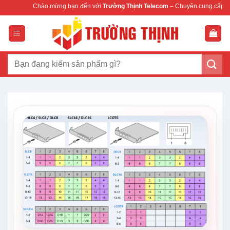
Bỏ
Chào mừng bạn đến với
Trường Thịnh Telecom
– Chuyên cung cấp thiết bị 
qua
nội
dung
Tìm
kiếm: