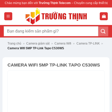
Bỏ
 bạn đến với
Trường Thịnh Telecom
– Chuyên cung cấp thiết bị mạng & camera ch
qua
nội
dung
Tìm
kiếm:
Trang chủ
»
Camera giám sát
»
Camera Wifi
»
Camera TP-LINK
»
Camera Wifi 5MP TP-Link Tapo C530WS
CAMERA WIFI 5MP TP-LINK TAPO C530WS