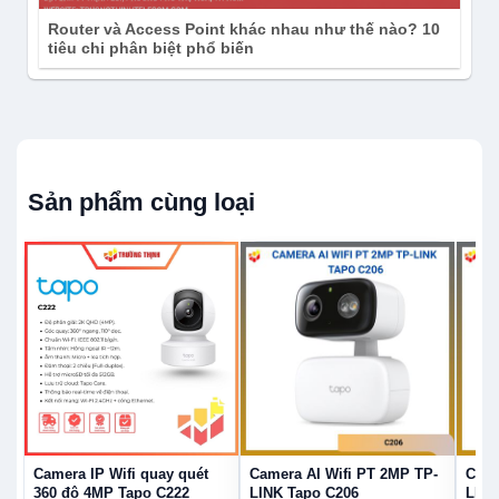
Router và Access Point khác nhau như thế nào? 10
tiêu chi phân biệt phổ biến
Sản phẩm cùng loại
Camera IP Wifi quay quét
Camera AI Wifi PT 2MP TP-
Came
360 độ 4MP Tapo C222
LINK Tapo C206
LINK