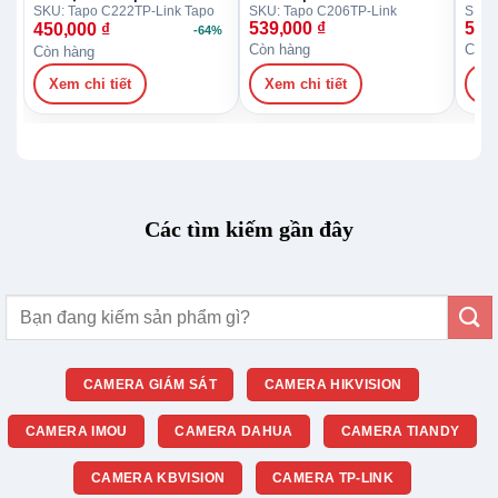
SKU: Tapo C222
TP-Link Tapo
SKU: Tapo C206
TP-Link
SKU:
539,000
₫
579
450,000
₫
-64%
Còn hàng
Còn 
Còn hàng
Xem chi tiết
Xem chi tiết
Xe
Các tìm kiếm gần đây
Tìm
kiếm:
CAMERA GIÁM SÁT
CAMERA HIKVISION
CAMERA IMOU
CAMERA DAHUA
CAMERA TIANDY
CAMERA KBVISION
CAMERA TP-LINK