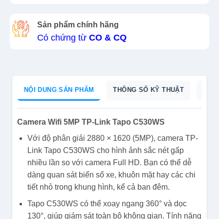
Sản phẩm chính hãng
Có chứng từ
CO & CQ
NỘI DUNG SẢN PHẨM
THÔNG SỐ KỸ THUẬT
DỮ L
Camera Wifi 5MP TP-Link Tapo C530WS
Với độ phân giải 2880 × 1620 (5MP), camera TP-
Link Tapo C530WS cho hình ảnh sắc nét gấp
nhiều lần so với camera Full HD. Bạn có thể dễ
dàng quan sát biển số xe, khuôn mặt hay các chi
tiết nhỏ trong khung hình, kể cả ban đêm.
Tapo C530WS có thể xoay ngang 360° và dọc
130°, giúp giám sát toàn bộ không gian. Tính năng