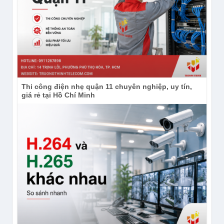
THÔNG TIN LIÊN HỆ & HỖ TRỢ
KHÁCH HÀNG:
CÔNG TY TNHH ĐẦU TƯ CÔNG NGHỆ TRƯỜNG 
Thi công điện nhẹ quận 11 chuyên nghiệp, uy tín,
THỊNH
giá rẻ tại Hồ Chí Minh
Địa chỉ : 14 Trịnh Lỗi, Phường Phú Thọ Hòa, TP. 
HCM, Việt Nam
Điện thoại: (028) 38 101 698 – 0911 28 78 98
Kinh doanh: 0888 319 798 (Ms.Trang)
Email : truongthinhtelecom@gmail.com