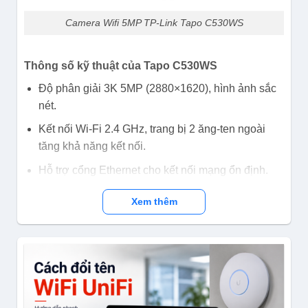
Camera Wifi 5MP TP-Link Tapo C530WS
Thông số kỹ thuật của Tapo C530WS
Độ phân giải 3K 5MP (2880×1620), hình ảnh sắc
nét.
Kết nối Wi-Fi 2.4 GHz, trang bị 2 ăng-ten ngoài
tăng khả năng kết nối.
Hỗ trợ cổng Ethernet cho kết nối mạng ổn định.
Quay xoay ngang 360º và nghiêng linh hoạt.
Xem thêm
Tầm nhìn ban đêm có màu Starlight, khoảng cách
lên đến 30 mét.
Phát hiện chuyển động thông minh: người, vật
nuôi, xe cộ, vật thể chuyển động.
Báo động âm thanh và ánh sáng cảnh báo trực