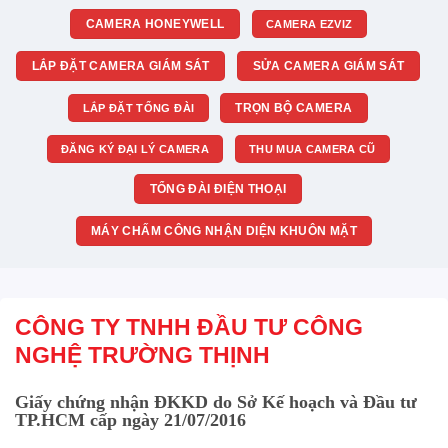
CAMERA HONEYWELL
CAMERA EZVIZ
LẮP ĐẶT CAMERA GIÁM SÁT
SỬA CAMERA GIÁM SÁT
TRỌN BỘ CAMERA
LẮP ĐẶT TỔNG ĐÀI
ĐĂNG KÝ ĐẠI LÝ CAMERA
THU MUA CAMERA CŨ
TỔNG ĐÀI ĐIỆN THOẠI
MÁY CHẤM CÔNG NHẬN DIỆN KHUÔN MẶT
CÔNG TY TNHH ĐẦU TƯ CÔNG
NGHỆ TRƯỜNG THỊNH
Giấy chứng nhận ĐKKD do Sở Kế hoạch và Đầu tư
TP.HCM cấp ngày 21/07/2016