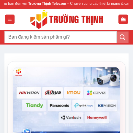
Bỏ
Trường Thịnh Telecom
– Chuyên cung cấp thiết bị mạng & camera chính hãng, bảo
qua
nội
dung
Tìm
kiếm: