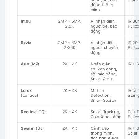
động thông
minh
Imou
2MP – 5MP,
AI nhận diện
IR 30
2.5K
người/xe, báo
Fullco
động
Ezviz
2MP – 4MP,
AI nhận diện
IR 20
2K/4K
người, chuyển
Fullco
động
Arlo
(Mỹ)
2K – 4K
Nhận diện
IR + S
chuyển động,
còi báo động,
Smart Alerts
Lorex
2K – 4K
Motion
IR tầm
(Canada)
Detection,
Starli
Smart Search
Reolink
(TQ)
2K – 4K
Smart Tracking,
Pan-Ti
ColorX ban đêm
Fullco
Swann
(Úc)
2K – 4K
Cảnh báo
IR + S
thông minh,
Solar
tích hợp Alexa