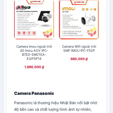
Camera Imou ngoài trời
Camera Wifi ngoài trời
Cam
4G Imou AOV IPC-
5MP IMOU IPC-F52P
tr
B7ED-5M0TEA-
EU/FSP14
680,000
₫
1,890,000
₫
Camera Panasonic
Panasonic là thương hiệu Nhật Bản nổi bật nhờ
độ bền cao và chất lượng hình ảnh tự nhiên,