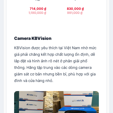
714,000
₫
830,000
₫
795,
1,190,000
₫
991,000
₫
837,
Camera KBVision
KBVision được yêu thích tại Việt Nam nhờ mức
giá phải chăng kết hợp chất lượng ổn định, dễ
lắp đặt và hình ảnh rõ nét ở phân giải phổ
thông. Hãng tập trung vào các dòng camera
giám sát cơ bản nhưng bền bỉ, phù hợp với gia
đình và cửa hàng nhỏ.