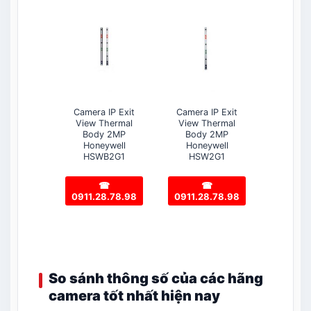
Camera IP Exit
Camera IP Exit
Camer
View Thermal
View Thermal
Therma
Body 2MP
Body 2MP
4MP Ho
Honeywell
Honeywell
HVCT
HSWB2G1
HSW2G1
☎
☎
0911.2
0911.28.78.98
0911.28.78.98
So sánh thông số của các hãng
camera tốt nhất hiện nay​