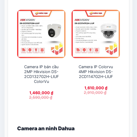
Camera IP bán cầu
Camera IP Colorvu
C
2MP Hikvision DS-
4MP Hikvision DS-
2.0
2CD1327G2H-LIUF
2CD1147G2H-LIUF
LTS
ColorVu
1,610,000
₫
2,910,000
₫
1,460,000
₫
2,590,000
₫
Camera an ninh Dahua