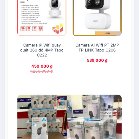
Camera IP Wifi quay
Camera AI Wifi PT 2MP
Came
quét 360 độ 4MP Tapo
TP-LINK Tapo C206
TP
C222
539,000
₫
450,000
₫
1,250,000
₫