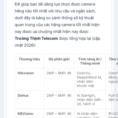
Để giúp bạn dễ dàng lựa chọn được
camera
hãng nào tốt nhất
với nhu cầu và ngân sách,
dưới đây là bảng so sánh thông số kỹ thuật
quan trọng của các hãng camera tốt nhất hiện
nay​ được ưa chuộng nhất hiện nay được
Trường Thịnh Telecom
được tổng hợp lại (cập
nhật 2026):
Thương hiệu
Độ phân giải
Tính năng AI /
Tầm 
Thông minh
Hikvision
2MP – 8MP, 4K
ColorVu,
Color
DeepinMind AI,
đêm),
nhận diện
ngoại
khuôn mặt
Dahua
2MP – 8MP, 4K
AI Starlight,
Full-C
nhận diện biển
tầm x
số, hành vi
KBVision
2MP – 8MP, 4K
AI nhận diện
IR LED
người/xe, báo
Starli