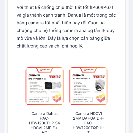
Với thiết kế chống chịu thời tiết tốt (IP66/IP67)
và giá thành cạnh tranh, Dahua là một trong các
hãng camera tốt nhất hiện nay​ rất được ưa
chuộng cho hệ thống camera analog lẫn IP quy
mô vừa và lớn. Đây là lựa chọn cân bằng giữa
chất lượng cao và chi phí hợp lý.
Camera Dahua
Camera HDCVI
Camera
HAC-
2MP DAHUA DH-
2MP DA
HFW1200THP-S4
HAC-
HA
HDCVI 2MP Full
HDW1200TQP-IL-
HFW1200
HD
T