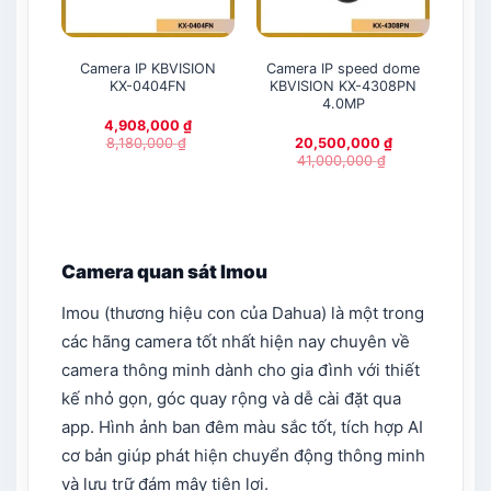
Camera IP KBVISION
Camera IP speed dome
Ca
KX-0404FN
KBVISION KX-4308PN
C
4.0MP
K
4,908,000
₫
8,180,000
₫
20,500,000
₫
41,000,000
₫
Camera quan sát Imou
Imou (thương hiệu con của Dahua) là một trong
các hãng camera tốt nhất hiện nay​ chuyên về
camera thông minh dành cho gia đình với thiết
kế nhỏ gọn, góc quay rộng và dễ cài đặt qua
app. Hình ảnh ban đêm màu sắc tốt, tích hợp AI
cơ bản giúp phát hiện chuyển động thông minh
và lưu trữ đám mây tiện lợi.